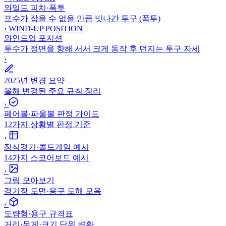
와일드 피치·폭투
포수가 잡을 수 없을 만큼 빗나간 투구 (폭투)
›
WIND-UP POSITION
와인드업 포지션
투수가 정면을 향해 서서 크게 동작 후 던지는 투구 자세
›
2025년 변경 요약
올해 변경된 주요 규칙 정리
›
페어볼·파울볼 판정 가이드
12가지 상황별 판정 기준
›
정식경기·콜드게임 예시
14가지 스코어보드 예시
›
그림 모아보기
경기장 도면·용구 도해 모음
›
도량형·용구 규격표
거리·무게·크기 단위 변환