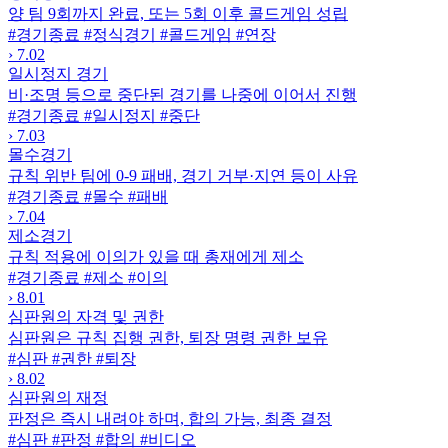
양 팀 9회까지 완료, 또는 5회 이후 콜드게임 성립
#경기종료
#정식경기
#콜드게임
#연장
›
7.02
일시정지 경기
비·조명 등으로 중단된 경기를 나중에 이어서 진행
#경기종료
#일시정지
#중단
›
7.03
몰수경기
규칙 위반 팀에 0-9 패배, 경기 거부·지연 등이 사유
#경기종료
#몰수
#패배
›
7.04
제소경기
규칙 적용에 이의가 있을 때 총재에게 제소
#경기종료
#제소
#이의
›
8.01
심판원의 자격 및 권한
심판원은 규칙 집행 권한, 퇴장 명령 권한 보유
#심판
#권한
#퇴장
›
8.02
심판원의 재정
판정은 즉시 내려야 하며, 합의 가능, 최종 결정
#심판
#판정
#합의
#비디오