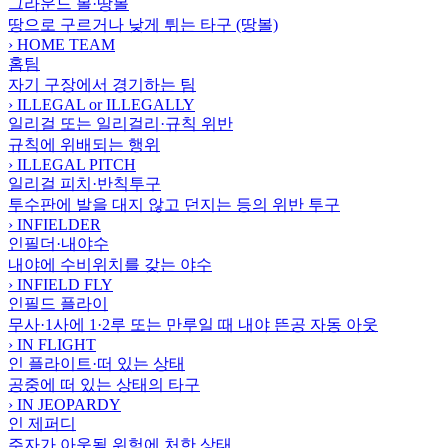
그라운드 볼·땅볼
땅으로 구르거나 낮게 튀는 타구 (땅볼)
›
HOME TEAM
홈팀
자기 구장에서 경기하는 팀
›
ILLEGAL or ILLEGALLY
일리걸 또는 일리걸리·규칙 위반
규칙에 위배되는 행위
›
ILLEGAL PITCH
일리걸 피치·반칙투구
투수판에 발을 대지 않고 던지는 등의 위반 투구
›
INFIELDER
인필더·내야수
내야에 수비위치를 갖는 야수
›
INFIELD FLY
인필드 플라이
무사·1사에 1·2루 또는 만루일 때 내야 뜬공 자동 아웃
›
IN FLIGHT
인 플라이트·떠 있는 상태
공중에 떠 있는 상태의 타구
›
IN JEOPARDY
인 제퍼디
주자가 아웃될 위험에 처한 상태