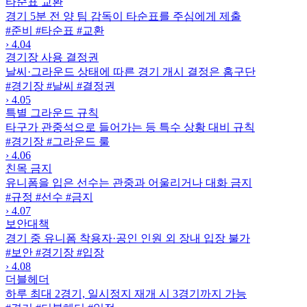
타순표 교환
경기 5분 전 양 팀 감독이 타순표를 주심에게 제출
#준비
#타순표
#교환
›
4.04
경기장 사용 결정권
날씨·그라운드 상태에 따른 경기 개시 결정은 홈구단
#경기장
#날씨
#결정권
›
4.05
특별 그라운드 규칙
타구가 관중석으로 들어가는 등 특수 상황 대비 규칙
#경기장
#그라운드 룰
›
4.06
친목 금지
유니폼을 입은 선수는 관중과 어울리거나 대화 금지
#규정
#선수
#금지
›
4.07
보안대책
경기 중 유니폼 착용자·공인 인원 외 장내 입장 불가
#보안
#경기장
#입장
›
4.08
더블헤더
하루 최대 2경기, 일시정지 재개 시 3경기까지 가능