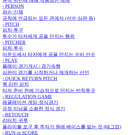
규칙 위반에 대해 적용되는 제재
›
PERSON
퍼슨·신체
규칙에 언급되는 모든 관계자 (선수·심판 등)
›
PITCH
피치·투구
투수가 타자에게 공을 던지는 행위
›
PITCHER
피처·투수
마운드에서 타자에게 공을 던지는 수비 선수
›
PLAY
플레이·경기개시 / 경기속행
심판이 경기를 시작하거나 재개하는 선언
›
QUICK RETURN PITCH
퀵 리턴 피치
타자 준비 전에 기습적으로 던지는 반칙투구
›
REGULATION GAME
레귤레이션 게임·정식경기
규정 이닝을 소화한 정식 경기
›
RETOUCH
리터치·귀루
플라이볼 포구 후 주자가 원래 베이스를 밟는 것 (태그업)
›
RUN or SCORE