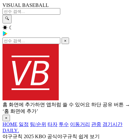
VISUAL BASEBALL
🔍
☀
☾
×
홈 화면에 추가하면 앱처럼 쓸 수 있어요
하단 공유 버튼 →
‘홈 화면에 추가’
×
HOME
일정
팀/순위
타자
투수
이동거리
관중
경기시간
DAILY
.
야구규칙
2025 KBO 공식야구규칙 쉽게 보기