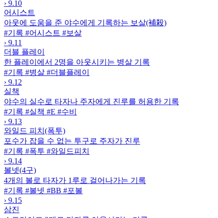
›
9.10
어시스트
아웃에 도움을 준 야수에게 기록하는 보살(補殺)
#기록
#어시스트
#보살
›
9.11
더블 플레이
한 플레이에서 2명을 아웃시키는 병살 기록
#기록
#병살
#더블플레이
›
9.12
실책
야수의 실수로 타자나 주자에게 진루를 허용한 기록
#기록
#실책
#E
#수비
›
9.13
와일드 피치(폭투)
포수가 잡을 수 없는 투구로 주자가 진루
#기록
#폭투
#와일드피치
›
9.14
볼넷(4구)
4개의 볼로 타자가 1루로 걸어나가는 기록
#기록
#볼넷
#BB
#포볼
›
9.15
삼진