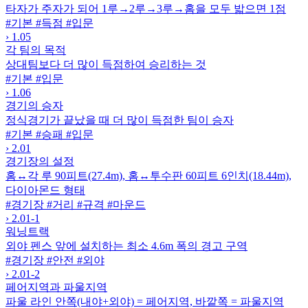
타자가 주자가 되어 1루→2루→3루→홈을 모두 밟으면 1점
#기본
#득점
#입문
›
1.05
각 팀의 목적
상대팀보다 더 많이 득점하여 승리하는 것
#기본
#입문
›
1.06
경기의 승자
정식경기가 끝났을 때 더 많이 득점한 팀이 승자
#기본
#승패
#입문
›
2.01
경기장의 설정
홈↔각 루 90피트(27.4m), 홈↔투수판 60피트 6인치(18.44m),
다이아몬드 형태
#경기장
#거리
#규격
#마운드
›
2.01-1
워닝트랙
외야 펜스 앞에 설치하는 최소 4.6m 폭의 경고 구역
#경기장
#안전
#외야
›
2.01-2
페어지역과 파울지역
파울 라인 안쪽(내야+외야) = 페어지역, 바깥쪽 = 파울지역