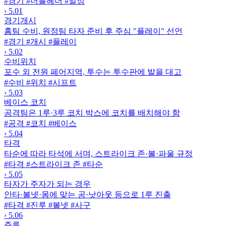
#경기
#더블헤더
#일정
›
5.01
경기개시
홈팀 수비, 원정팀 타자 준비 후 주심 "플레이" 선언
#경기
#개시
#플레이
›
5.02
수비위치
포수 외 전원 페어지역, 투수는 투수판에 발을 대고
#수비
#위치
#시프트
›
5.03
베이스 코치
공격팀은 1루·3루 코치 박스에 코치를 배치해야 함
#공격
#코치
#베이스
›
5.04
타격
타순에 따라 타석에 서며, 스트라이크 존·볼·파울 규정
#타격
#스트라이크 존
#타순
›
5.05
타자가 주자가 되는 경우
안타·볼넷·몸에 맞는 공·낫아웃 등으로 1루 진출
#타격
#진루
#볼넷
#사구
›
5.06
주루