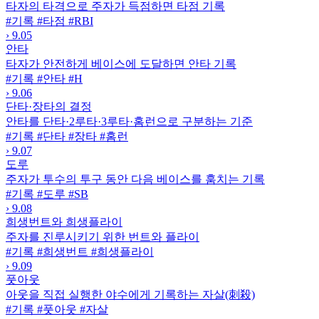
타자의 타격으로 주자가 득점하면 타점 기록
#기록
#타점
#RBI
›
9.05
안타
타자가 안전하게 베이스에 도달하면 안타 기록
#기록
#안타
#H
›
9.06
단타·장타의 결정
안타를 단타·2루타·3루타·홈런으로 구분하는 기준
#기록
#단타
#장타
#홈런
›
9.07
도루
주자가 투수의 투구 동안 다음 베이스를 훔치는 기록
#기록
#도루
#SB
›
9.08
희생번트와 희생플라이
주자를 진루시키기 위한 번트와 플라이
#기록
#희생번트
#희생플라이
›
9.09
풋아웃
아웃을 직접 실행한 야수에게 기록하는 자살(刺殺)
#기록
#풋아웃
#자살