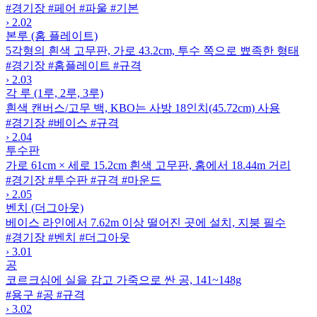
#경기장
#페어
#파울
#기본
›
2.02
본루 (홈 플레이트)
5각형의 흰색 고무판, 가로 43.2cm, 투수 쪽으로 뾰족한 형태
#경기장
#홈플레이트
#규격
›
2.03
각 루 (1루, 2루, 3루)
흰색 캔버스/고무 백, KBO는 사방 18인치(45.72cm) 사용
#경기장
#베이스
#규격
›
2.04
투수판
가로 61cm × 세로 15.2cm 흰색 고무판, 홈에서 18.44m 거리
#경기장
#투수판
#규격
#마운드
›
2.05
벤치 (더그아웃)
베이스 라인에서 7.62m 이상 떨어진 곳에 설치, 지붕 필수
#경기장
#벤치
#더그아웃
›
3.01
공
코르크심에 실을 감고 가죽으로 싼 공, 141~148g
#용구
#공
#규격
›
3.02