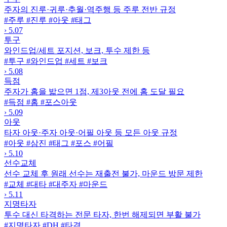
주자의 진루·귀루·추월·역주행 등 주루 전반 규정
#주루
#진루
#아웃
#태그
›
5.07
투구
와인드업/세트 포지션, 보크, 투수 제한 등
#투구
#와인드업
#세트
#보크
›
5.08
득점
주자가 홈을 밟으면 1점, 제3아웃 전에 홈 도달 필요
#득점
#홈
#포스아웃
›
5.09
아웃
타자 아웃·주자 아웃·어필 아웃 등 모든 아웃 규정
#아웃
#삼진
#태그
#포스
#어필
›
5.10
선수교체
선수 교체 후 원래 선수는 재출전 불가, 마운드 방문 제한
#교체
#대타
#대주자
#마운드
›
5.11
지명타자
투수 대신 타격하는 전문 타자, 한번 해제되면 부활 불가
#지명타자
#DH
#타격