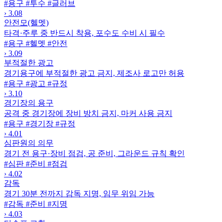
#용구
#투수
#글러브
›
3.08
안전모(헬멧)
타격·주루 중 반드시 착용, 포수도 수비 시 필수
#용구
#헬멧
#안전
›
3.09
부적절한 광고
경기용구에 부적절한 광고 금지, 제조사 로고만 허용
#용구
#광고
#규정
›
3.10
경기장의 용구
공격 중 경기장에 장비 방치 금지, 마커 사용 금지
#용구
#경기장
#규정
›
4.01
심판원의 의무
경기 전 용구·장비 점검, 공 준비, 그라운드 규칙 확인
#심판
#준비
#점검
›
4.02
감독
경기 30분 전까지 감독 지명, 임무 위임 가능
#감독
#준비
#지명
›
4.03