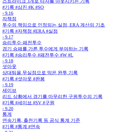
스트라이크 3개로 타자를 아웃시키는 기록
#기록
#삼진
#K
#SO
›
9.16
자책점
투수의 책임으로 인정되는 실점, ERA 계산의 기초
#기록
#자책점
#ERA
#실점
›
9.17
승리투수·패전투수
경기 승패를 가른 투수에게 부여하는 기록
#기록
#승리투수
#패전투수
#W
#L
›
9.18
셧아웃
상대팀을 무실점으로 막은 완투 기록
#기록
#셧아웃
#완봉
›
9.19
세이브
리드 상황에서 경기를 마무리한 구원투수의 기록
#기록
#세이브
#SV
#구원
›
9.20
통계
연속기록, 출전기록 등 공식 통계 기준
#기록
#통계
#연속