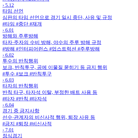
›
5.12
타임 선언
심판의 타임 선언으로 경기 일시 중단, 사유 및 규정
#타임
#중단
#재개
›
6.01
방해와 주루방해
타자·주자의 수비 방해, 야수의 주루 방해 규정
#방해
#인터피어런스
#업스트럭션
#주루방해
›
6.02
투수의 반칙행위
보크, 반칙투구, 공에 이물질 묻히기 등 금지 행위
#투수
#보크
#반칙투구
›
6.03
타자의 반칙행위
반칙 타구, 타자석 이탈, 부정한 배트 사용 등
#타자
#반칙
#타자석
›
6.04
경기 중 금지사항
선수·관계자의 비신사적 행위, 퇴장 사유 등
#금지
#퇴장
#비신사적
›
7.01
정식경기