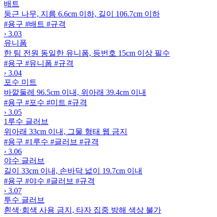
배트
둥근 나무, 지름 6.6cm 이하, 길이 106.7cm 이하
#용구
#배트
#규격
›
3.03
유니폼
한 팀 전원 동일한 유니폼, 등번호 15cm 이상 필수
#용구
#유니폼
#규격
›
3.04
포수 미트
바깥둘레 96.5cm 이내, 위아래 39.4cm 이내
#용구
#포수
#미트
#규격
›
3.05
1루수 글러브
위아래 33cm 이내, 그물 형태 웹 금지
#용구
#1루수
#글러브
#규격
›
3.06
야수 글러브
길이 33cm 이내, 손바닥 넓이 19.7cm 이내
#용구
#야수
#글러브
#규격
›
3.07
투수 글러브
흰색·회색 사용 금지, 타자 집중 방해 색상 불가