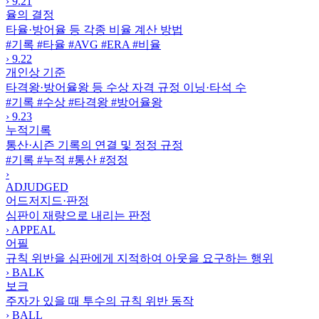
›
9.21
율의 결정
타율·방어율 등 각종 비율 계산 방법
#기록
#타율
#AVG
#ERA
#비율
›
9.22
개인상 기준
타격왕·방어율왕 등 수상 자격 규정 이닝·타석 수
#기록
#수상
#타격왕
#방어율왕
›
9.23
누적기록
통산·시즌 기록의 연결 및 정정 규정
#기록
#누적
#통산
#정정
›
ADJUDGED
어드저지드·판정
심판이 재량으로 내리는 판정
›
APPEAL
어필
규칙 위반을 심판에게 지적하여 아웃을 요구하는 행위
›
BALK
보크
주자가 있을 때 투수의 규칙 위반 동작
›
BALL