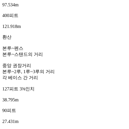
97.534m
400피트
121.918m
환산
본루~펜스
본루~스탠드의 거리
중앙 권장거리
본루~2루, 1루~3루의 거리
각 베이스 간 거리
127피트 3⅜인치
38.795m
90피트
27.431m