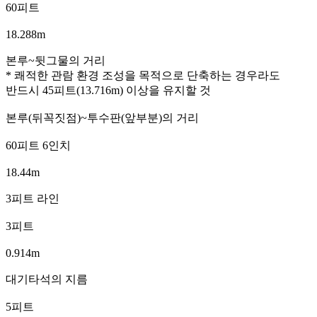
60피트
18.288m
본루~뒷그물의 거리
* 쾌적한 관람 환경 조성을 목적으로 단축하는 경우라도
반드시 45피트(13.716m) 이상을 유지할 것
본루(뒤꼭짓점)~투수판(앞부분)의 거리
60피트 6인치
18.44m
3피트 라인
3피트
0.914m
대기타석의 지름
5피트