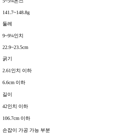
5~5¼온스
141.7~148.8g
둘레
9~9¼인치
22.9~23.5cm
굵기
2.61인치 이하
6.6cm 이하
길이
42인치 이하
106.7cm 이하
손잡이 가공 가능 부분