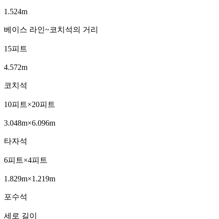
1.524m
베이스 라인~코치석의 거리
15피트
4.572m
코치석
10피트×20피트
3.048m×6.096m
타자석
6피트×4피트
1.829m×1.219m
포수석
세로 길이