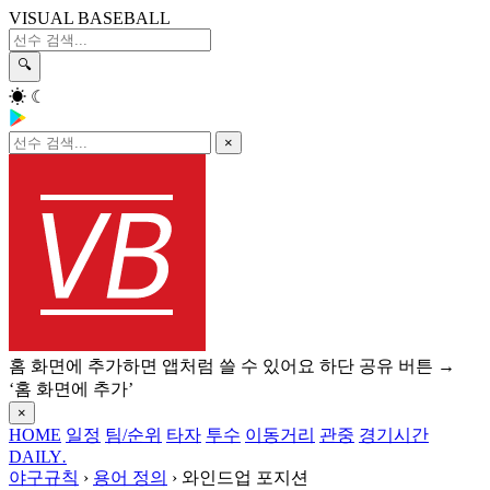
VISUAL BASEBALL
🔍
☀
☾
×
홈 화면에 추가하면 앱처럼 쓸 수 있어요
하단 공유 버튼 →
‘홈 화면에 추가’
×
HOME
일정
팀/순위
타자
투수
이동거리
관중
경기시간
DAILY
.
야구규칙
›
용어 정의
›
와인드업 포지션