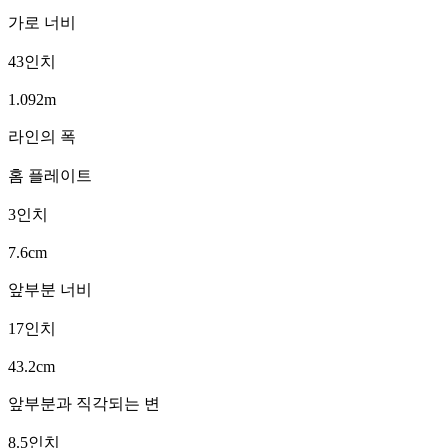
가로 너비
43인치
1.092m
라인의 폭
홈 플레이트
3인치
7.6cm
앞부분 너비
17인치
43.2cm
앞부분과 직각되는 변
8.5인치