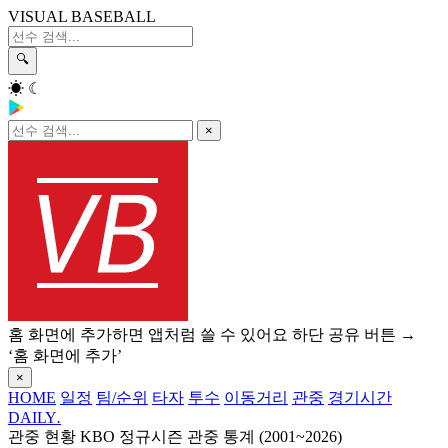
VISUAL BASEBALL
🔍
☀
☾
×
홈 화면에 추가하면 앱처럼 쓸 수 있어요
하단 공유 버튼 →
‘홈 화면에 추가’
×
HOME
일정
팀/순위
타자
투수
이동거리
관중
경기시간
DAILY
.
관중 현황
KBO 정규시즌 관중 통계 (2001~2026)