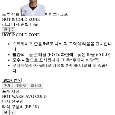
도루
44
박찬호 · KIA
SB
HOT & COLD ZONE
리그 타자 존별 타율
💾
?
HOT & COLD ZONE
스트라이크 존을
5x5
로 나눠 각 구역의 타율을 표시합니
다
빨간색
= 높은 타율 (HOT),
파란색
= 낮은 타율 (COLD)
포수 시점
으로 표시됩니다 (좌측=우타자 바깥쪽)
우타자/좌타자 필터로 타석별 차이를 비교할 수 있습니
다
전체
우타자
좌타자
포수 시점
HOT
WARM
AVG
COLD
타자 선구안
타석 구성비 (BB / K)
💾
?