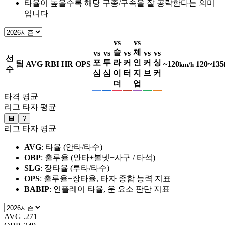
타율이 높을수록 해당 구종/구속을 잘 공략한다는 의미
입니다
vs
vs
슬
체
vs
vs
vs
vs
vs
선
포
투
라
커
인
커
싱
팀
AVG
RBI
HR
OPS
~120
120~135
km/h
수
심
심
이
터
지
브
커
더
업
타격 평균
리그 타자 평균
💾
?
리그 타자 평균
AVG
: 타율 (안타/타수)
OBP
: 출루율 (안타+볼넷+사구 / 타석)
SLG
: 장타율 (루타/타수)
OPS
: 출루율+장타율, 타자 종합 능력 지표
BABIP
: 인플레이 타율, 운 요소 판단 지표
AVG
.271