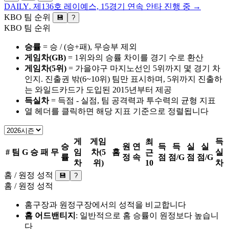
DAILY
.
제136호
레이예스, 15경기 연속 안타 진행 중
→
KBO 팀 순위
💾
?
KBO 팀 순위
승률
= 승 / (승+패), 무승부 제외
게임차(GB)
= 1위와의 승률 차이를 경기 수로 환산
게임차(5위)
= 가을야구 마지노선인 5위까지 몇 경기 차
인지. 진출권 밖(6~10위) 팀만 표시하며, 5위까지 진출하
는 와일드카드가 도입된 2015년부터 제공
득실차
= 득점 - 실점, 팀 공격력과 투수력의 균형 지표
열 헤더를 클릭하면 해당 지표 기준으로 정렬됩니다
게
게임
득
최
승
원
연
득
득
실
실
#
팀
G
승
패
무
임
차(5
홈
실
근
률
정
속
점
점/G
점
점/G
차
위)
10
차
홈 / 원정 성적
💾
?
홈 / 원정 성적
홈구장과 원정구장에서의 성적을 비교합니다
홈 어드밴티지
: 일반적으로 홈 승률이 원정보다 높습니
다