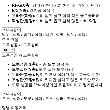
RF/G(X축)
: 경기당 수비 기회 처리 수 (레인지 팩터)
E/G(Y축)
: 경기당 실책 수
우하단(파랑)
: 수비 범위 넓고 실책 적은 골드글러버
좌상단(빨강)
: 수비 범위 좁고 실책 많은 수비 약점
범위↑ 실책↓
범위↓ 실책↓
범위↑ 실책↑
범위↓ 실책↑
주루 효율
도루성공 vs 도루실패
💾
?
도루성공 vs 도루실패
도루성공(X축)
: 시즌 도루 성공 수
도루실패(Y축)
: 도루 실패(도루사) 수
우하단(파랑)
: 많이 뛰면서 실패가 적은 효율적 주자
우상단(주황)
: 많이 뛰지만 실패도 많은 무모한 주자
도루 성공률 75% 이상이면 효율적이라고 평가합니다
도루↑ 실패↓
도루↓ 실패↓
도루↑ 실패↑
도루↓ 실패↑
팀별 이동거리