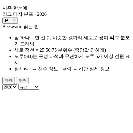
시즌 한눈에
리그
타자
분포 ·
2026
💾
?
Beeswarm 읽는 법
점 하나 = 한 선수, 비슷한 값끼리 세로로 쌓여
리그 분포
가 드러남
세로 점선 = 25·50·75 분위수 (중앙값 진하게)
도루(SB)는 규정 타석과 무관하게 도루 5개 이상 전원 표
시
점 hover → 선수 정보 · 클릭 → 하단 상세 정보
타자
투수