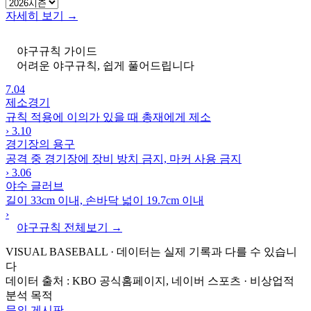
자세히 보기 →
야구규칙 가이드
어려운 야구규칙, 쉽게 풀어드립니다
7.04
제소경기
규칙 적용에 이의가 있을 때 총재에게 제소
›
3.10
경기장의 용구
공격 중 경기장에 장비 방치 금지, 마커 사용 금지
›
3.06
야수 글러브
길이 33cm 이내, 손바닥 넓이 19.7cm 이내
›
야구규칙 전체보기 →
VISUAL BASEBALL · 데이터는 실제 기록과 다를 수 있습니
다
데이터 출처 : KBO 공식홈페이지, 네이버 스포츠 · 비상업적
분석 목적
문의 게시판