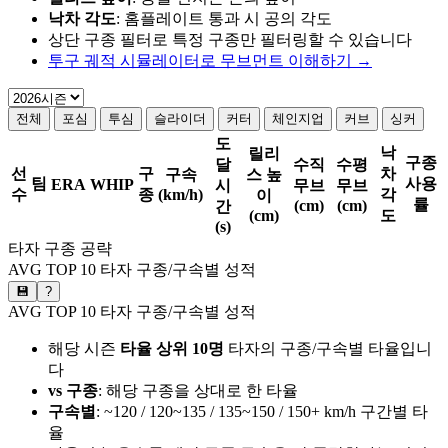
낙차 각도
: 홈플레이트 통과 시 공의 각도
상단 구종 필터로 특정 구종만 필터링할 수 있습니다
투구 궤적 시뮬레이터로 무브먼트 이해하기 →
전체
포심
투심
슬라이더
커터
체인지업
커브
싱커
도
낙
릴리
구종
달
수직
수평
선
구
차
구속
스 높
팀
사용
ERA
WHIP
시
무브
무브
수
종
(km/h)
각
이
률
(cm)
(cm)
간
(cm)
도
(s)
타자 구종 공략
AVG TOP 10 타자 구종/구속별 성적
💾
?
AVG TOP 10 타자 구종/구속별 성적
해당 시즌
타율 상위 10명
타자의 구종/구속별 타율입니
다
vs 구종
: 해당 구종을 상대로 한 타율
구속별
: ~120 / 120~135 / 135~150 / 150+ km/h 구간별 타
율