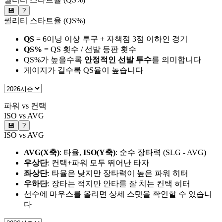
💾
?
퀄리티 스타트율 (QS%)
QS
= 6이닝 이상 투구 + 자책점 3점 이하인 경기
QS%
= QS 횟수 / 선발 등판 횟수
QS%가 높을수록
안정적인 선발 투수
를 의미합니다
게이지가 길수록 QS율이 높습니다
파워 vs 컨택
ISO vs AVG
💾
?
ISO vs AVG
AVG(X축)
: 타율,
ISO(Y축)
: 순수 장타력 (SLG - AVG)
우상단
: 컨택+파워 모두 뛰어난 타자
좌상단
: 타율은 낮지만 장타력이 높은 파워 히터
우하단
: 장타는 적지만 안타를 잘 치는 컨택 히터
선수에 마우스를 올리면 상세 스탯을 확인할 수 있습니
다