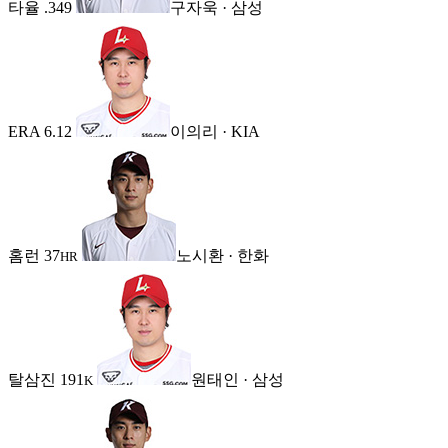
타율
.349
구자욱 · 삼성
ERA
6.12
이의리 · KIA
홈런
37
노시환 · 한화
HR
탈삼진
191
원태인 · 삼성
K