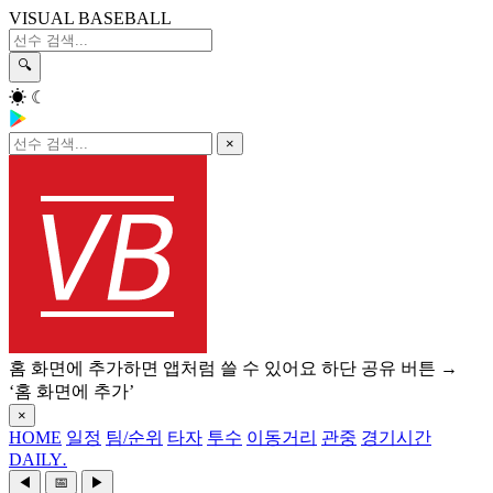
VISUAL BASEBALL
🔍
☀
☾
×
홈 화면에 추가하면 앱처럼 쓸 수 있어요
하단 공유 버튼 →
‘홈 화면에 추가’
×
HOME
일정
팀/순위
타자
투수
이동거리
관중
경기시간
DAILY
.
◀
📅
▶