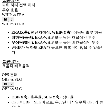
파워 히터
컨택 히터
투수 효율
WHIP vs ERA
💾
?
WHIP vs ERA
ERA(X축)
: 평균자책점,
WHIP(Y축)
: 이닝당 출루 허용
좌하단(녹색)
: ERA·WHIP 모두 낮은 효율적인 투수
우상단(빨강)
: ERA·WHIP 모두 높은 비효율적인 투수
WHIP가 낮아도 ERA가 높으면 피홈런이 많을 수 있습니
다
효율적
비효율적
OPS 분해
OBP vs SLG
💾
?
OBP vs SLG
OBP(X축)
: 출루율,
SLG(Y축)
: 장타율
OPS = OBP + SLG이므로, 우상단 타자일수록 OPS가 높