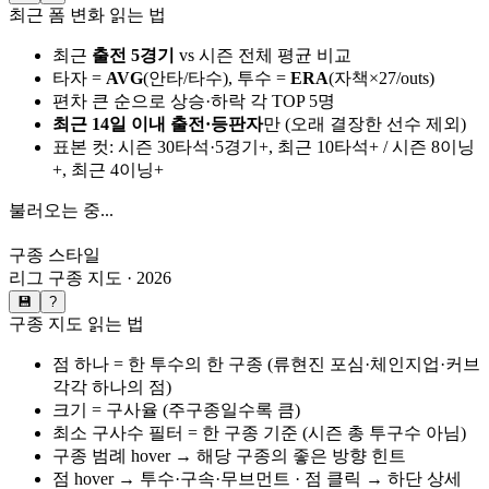
최근 폼 변화 읽는 법
최근
출전 5경기
vs 시즌 전체 평균 비교
타자 =
AVG
(안타/타수), 투수 =
ERA
(자책×27/outs)
편차 큰 순으로 상승·하락 각 TOP 5명
최근 14일 이내 출전·등판자
만 (오래 결장한 선수 제외)
표본 컷: 시즌 30타석·5경기+, 최근 10타석+ / 시즌 8이닝
+, 최근 4이닝+
불러오는 중...
구종 스타일
리그 구종 지도 ·
2026
💾
?
구종 지도 읽는 법
점 하나 = 한 투수의 한 구종 (류현진 포심·체인지업·커브
각각 하나의 점)
크기 = 구사율 (주구종일수록 큼)
최소 구사수 필터 = 한 구종 기준 (시즌 총 투구수 아님)
구종 범례 hover → 해당 구종의 좋은 방향 힌트
점 hover → 투수·구속·무브먼트 · 점 클릭 → 하단 상세