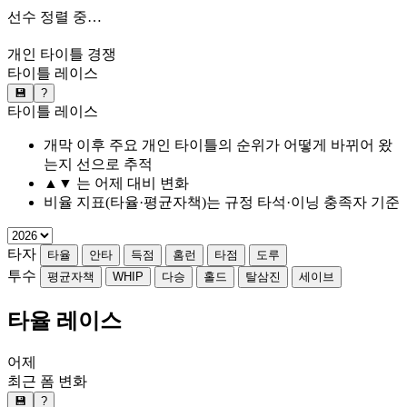
선수 정렬 중…
개인 타이틀 경쟁
타이틀 레이스
💾
?
타이틀 레이스
개막 이후 주요 개인 타이틀의 순위가 어떻게 바뀌어 왔
는지 선으로 추적
▲▼ 는 어제 대비 변화
비율 지표(타율·평균자책)는 규정 타석·이닝 충족자 기준
타자
타율
안타
득점
홈런
타점
도루
투수
평균자책
WHIP
다승
홀드
탈삼진
세이브
타율 레이스
어제
최근 폼 변화
💾
?