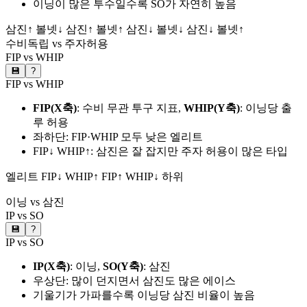
이닝이 많은 투수일수록 SO가 자연히 높음
삼진↑ 볼넷↓
삼진↑ 볼넷↑
삼진↓ 볼넷↓
삼진↓ 볼넷↑
수비독립 vs 주자허용
FIP vs WHIP
💾
?
FIP vs WHIP
FIP(X축)
: 수비 무관 투구 지표,
WHIP(Y축)
: 이닝당 출
루 허용
좌하단: FIP·WHIP 모두 낮은 엘리트
FIP↓ WHIP↑: 삼진은 잘 잡지만 주자 허용이 많은 타입
엘리트
FIP↓ WHIP↑
FIP↑ WHIP↓
하위
이닝 vs 삼진
IP vs SO
💾
?
IP vs SO
IP(X축)
: 이닝,
SO(Y축)
: 삼진
우상단: 많이 던지면서 삼진도 많은 에이스
기울기가 가파를수록 이닝당 삼진 비율이 높음