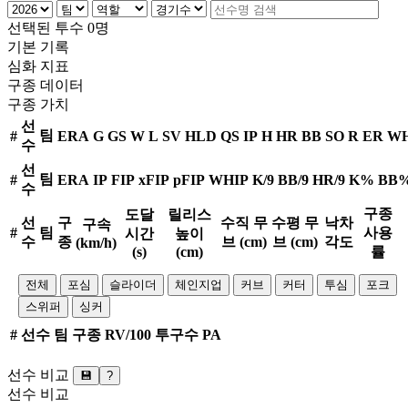
선택된 투수 0명
기본 기록
심화 지표
구종 데이터
구종 가치
선
팀
#
ERA
G
GS
W
L
SV
HLD
QS
IP
H
HR
BB
SO
R
ER
WH
수
선
팀
#
ERA
IP
FIP
xFIP
pFIP
WHIP
K/9
BB/9
HR/9
K%
BB
수
구종
도달
릴리스
선
구
수직 무
수평 무
낙차
구속
#
팀
사용
시간
높이
수
종
브 (cm)
브 (cm)
각도
(km/h)
(s)
(cm)
률
전체
포심
슬라이더
체인지업
커브
커터
투심
포크
스위퍼
싱커
#
선수
팀
구종
RV/100
투구수
PA
선수 비교
💾
?
선수 비교