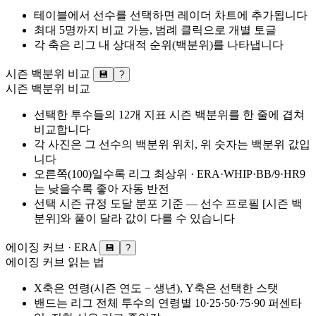
테이블에서 선수를 선택하면 레이더 차트에 추가됩니다
최대 5명까지 비교 가능, 범례 클릭으로 개별 토글
각 축은 리그 내 상대적 순위(백분위)를 나타냅니다
시즌 백분위 비교
💾
?
시즌 백분위 비교
선택한 투수들의 12개 지표 시즌 백분위를 한 줄에 겹쳐
비교합니다
각 사진은 그 선수의 백분위 위치, 위 숫자는 백분위 값입
니다
오른쪽(100)일수록 리그 최상위 · ERA·WHIP·BB/9·HR9
는 낮을수록 좋아 자동 반전
선택 시즌 규정 도달 분포 기준 — 선수 프로필 [시즌 백
분위]와 풀이 달라 값이 다를 수 있습니다
에이징 커브 ·
ERA
💾
?
에이징 커브 읽는 법
X축은 연령(시즌 연도 − 생년), Y축은 선택한 스탯
밴드는 리그 전체 투수의 연령별 10·25·50·75·90 퍼센타