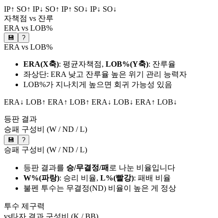
IP↑ SO↑
IP↓ SO↑
IP↑ SO↓
IP↓ SO↓
자책점 vs 잔루
ERA vs LOB%
💾
?
ERA vs LOB%
ERA(X축)
: 평균자책점,
LOB%(Y축)
: 잔루율
좌상단: ERA 낮고 잔루율 높은 위기 관리 능력자
LOB%가 지나치게 높으면 회귀 가능성 있음
ERA↓ LOB↑
ERA↑ LOB↑
ERA↓ LOB↓
ERA↑ LOB↓
등판 결과
승패 구성비 (W / ND / L)
💾
?
승패 구성비 (W / ND / L)
등판 결과를
승/무결정/패
로 나눈 비율입니다
W%(파랑)
: 승리 비율,
L%(빨강)
: 패배 비율
불펜 투수는 무결정(ND) 비율이 높은 게 정상
투수 제구력
vs타자 결과 구성비 (K / BB)