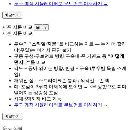
투구 궤적 시뮬레이터로 무브먼트 이해하기 →
비교하기
시즌 지문 비교
💾
?
시즌 지문 비교
투수의
"스타일·지문"
을 비교하는 차트 — 누가 더 잘하
냐(우열)는 여기서 판단 불가
구종 구성·무브먼트 방향·구속대·존 커맨드 등
"어떻게
던지냐"
를 비교
각도 = 공이 꺾이는 방향, 반경 = 구속 (투수별 독립 스케
일)
채워진 점 = 스트라이크존 통과 / 외곽선 = 존 밖
예: 포심이 3루측 아래쪽에 모이면 → 3루 방향으로 휘며
떨어지는 싱킹성 포심
최대 6명까지 비교 가능
투구 궤적 시뮬레이터로 무브먼트 이해하기 →
비교하기
운 vs 실력