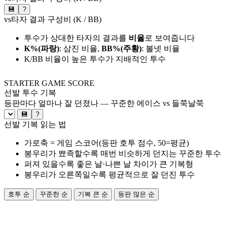
💾
?
vs타자 결과 구성비 (K / BB)
투수가 상대한 타자의 결과를
비율
로 보여줍니다
K%(파랑)
: 삼진 비율,
BB%(주황)
: 볼넷 비율
K/BB 비율이 높은 투수가 지배적인 투수
STARTER GAME SCORE
선발 투수 기복
등판마다 얼마나 잘 던졌나 — 꾸준한 에이스 vs 들쭉날쭉
💾
?
선발 기복 읽는 법
가로축 = 게임 스코어(등판 호투 점수, 50=평균)
봉우리가 뾰족할수록 매번 비슷하게 던지는 꾸준한 투수
퍼져 있을수록 좋은 날·나쁜 날 차이가 큰 기복형
봉우리가 오른쪽일수록 평균적으로 잘 던진 투수
호투 순
꾸준한 순
기복 큰 순
등판 많은 순