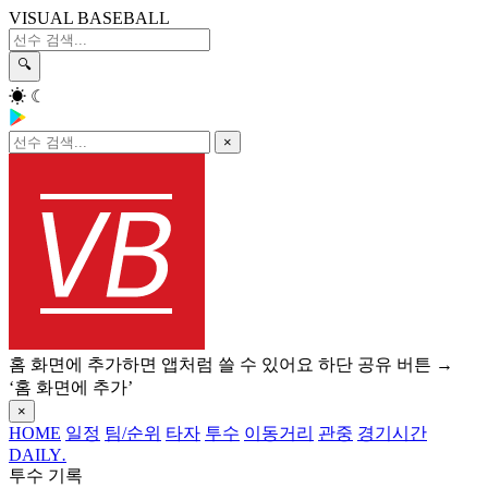
VISUAL BASEBALL
🔍
☀
☾
×
홈 화면에 추가하면 앱처럼 쓸 수 있어요
하단 공유 버튼 →
‘홈 화면에 추가’
×
HOME
일정
팀/순위
타자
투수
이동거리
관중
경기시간
DAILY
.
투수 기록