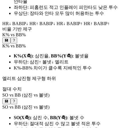
안타율
좌하단: 피홈런도 적고 인플레이 피안타도 낮은 투수
우상단: 장타와 안타 모두 많이 허용하는 투수
HR↓ BABIP↓
HR↑ BABIP↓
HR↓ BABIP↑
HR↑ BABIP↑
비율 기반 제구
K% vs BB%
💾
?
K% vs BB%
K%(X축)
: 삼진율,
BB%(Y축)
: 볼넷율
우하단: 삼진↑ 볼넷↓ 엘리트
K%-BB% 차이가 클수록 지배적인 투수
엘리트
삼진형
제구형
하위
절대 수치
SO vs BB (삼진 vs 볼넷)
💾
?
SO vs BB (삼진 vs 볼넷)
SO(X축)
: 삼진 수,
BB(Y축)
: 볼넷 수
우하단: 절대적 삼진 수 많고 볼넷 적은 투수