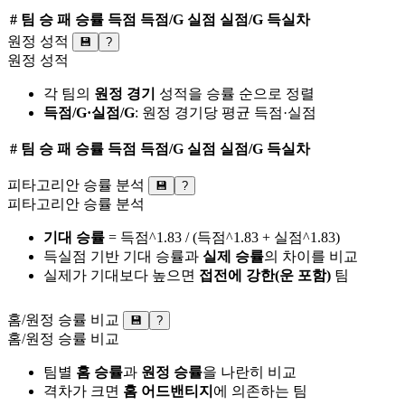
#
팀
승
패
승률
득점
득점/G
실점
실점/G
득실차
원정 성적
💾
?
원정 성적
각 팀의
원정 경기
성적을 승률 순으로 정렬
득점/G·실점/G
: 원정 경기당 평균 득점·실점
#
팀
승
패
승률
득점
득점/G
실점
실점/G
득실차
피타고리안 승률 분석
💾
?
피타고리안 승률 분석
기대 승률
= 득점^1.83 / (득점^1.83 + 실점^1.83)
득실점 기반 기대 승률과
실제 승률
의 차이를 비교
실제가 기대보다 높으면
접전에 강한(운 포함)
팀
홈/원정 승률 비교
💾
?
홈/원정 승률 비교
팀별
홈 승률
과
원정 승률
을 나란히 비교
격차가 크면
홈 어드밴티지
에 의존하는 팀