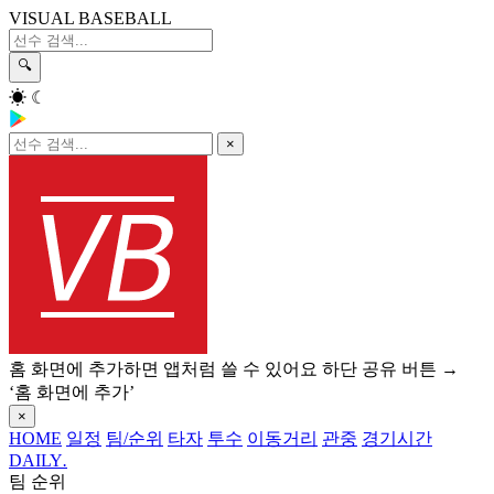
VISUAL BASEBALL
🔍
☀
☾
×
홈 화면에 추가하면 앱처럼 쓸 수 있어요
하단 공유 버튼 →
‘홈 화면에 추가’
×
HOME
일정
팀/순위
타자
투수
이동거리
관중
경기시간
DAILY
.
팀 순위