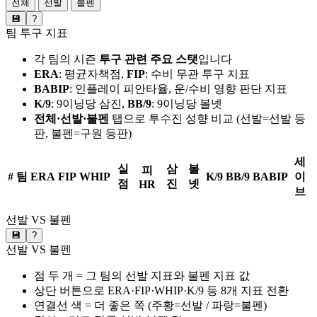
전체
선발
불펜
💾
?
팀 투구 지표
각 팀의 시즌
투구 관련 주요 스탯
입니다
ERA
: 평균자책점,
FIP
: 수비 무관 투구 지표
BABIP
: 인플레이 피안타율, 운/수비 영향 판단 지표
K/9
: 9이닝당 삼진,
BB/9
: 9이닝당 볼넷
전체·선발·불펜
탭으로 투수진 성향 비교 (선발=선발 등
판, 불펜=구원 등판)
세
실
삼
볼
피
#
팀
ERA
FIP
WHIP
K/9
BB/9
BABIP
이
점
진
넷
HR
브
선발 VS 불펜
💾
?
선발 VS 불펜
점 두 개 = 그 팀의 선발 지표와 불펜 지표 값
상단 버튼으로 ERA·FIP·WHIP·K/9 등 8개 지표 전환
연결선 색 = 더 좋은 쪽 (주황=선발 / 파랑=불펜)