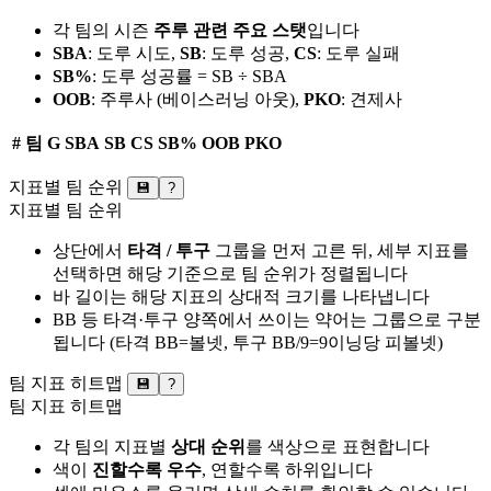
각 팀의 시즌
주루 관련 주요 스탯
입니다
SBA
: 도루 시도,
SB
: 도루 성공,
CS
: 도루 실패
SB%
: 도루 성공률 = SB ÷ SBA
OOB
: 주루사 (베이스러닝 아웃),
PKO
: 견제사
#
팀
G
SBA
SB
CS
SB%
OOB
PKO
지표별 팀 순위
💾
?
지표별 팀 순위
상단에서
타격 / 투구
그룹을 먼저 고른 뒤, 세부 지표를
선택하면 해당 기준으로 팀 순위가 정렬됩니다
바 길이는 해당 지표의 상대적 크기를 나타냅니다
BB 등 타격·투구 양쪽에서 쓰이는 약어는 그룹으로 구분
됩니다 (타격 BB=볼넷, 투구 BB/9=9이닝당 피볼넷)
팀 지표 히트맵
💾
?
팀 지표 히트맵
각 팀의 지표별
상대 순위
를 색상으로 표현합니다
색이
진할수록 우수
, 연할수록 하위입니다