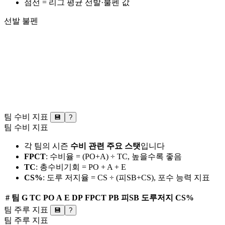
점선 = 리그 평균 선발·불펜 값
선발
불펜
팀 수비 지표
💾
?
팀 수비 지표
각 팀의 시즌
수비 관련 주요 스탯
입니다
FPCT
: 수비율 = (PO+A) ÷ TC, 높을수록 좋음
TC
: 총수비기회 = PO + A + E
CS%
: 도루 저지율 = CS ÷ (피SB+CS), 포수 능력 지표
#
팀
G
TC
PO
A
E
DP
FPCT
PB
피SB
도루저지
CS%
팀 주루 지표
💾
?
팀 주루 지표