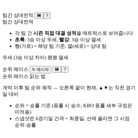
팀간 상대전적
💾
?
팀간 상대전적
각 팀 간
시즌 직접 대결 성적
을 매트릭스로 보여줍니다
초록
: 3승 이상 우세,
빨강
: 3승 이상 열세
행(가로) = 해당 팀 기준, 열(세로) = 상대 팀
우세 (3승 이상 차이)
팽팽
열세
순위 레이스
↻ 재시작
💾
?
순위 레이스 읽는 법
개막 이후 팀 순위 궤적 — 오른쪽 끝이 현재, ▲▼는 직전 경기
일 대비
순위 = 승률 기준 (동률 시 승수, KBO 동률 세부 규정은
미적용)
스냅샷은 6경기일 간격 + 최종일, 선에 올리면 그 시점
순위·승률