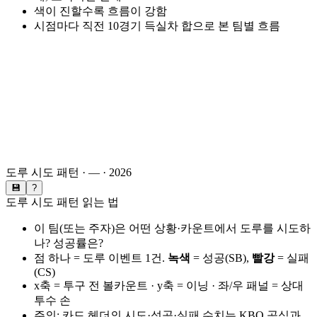
색이 진할수록 흐름이 강함
시점마다 직전 10경기 득실차 합으로 본 팀별 흐름
도루 시도 패턴 ·
—
·
2026
💾
?
도루 시도 패턴 읽는 법
이 팀(또는 주자)은 어떤 상황·카운트에서 도루를 시도하
나? 성공률은?
점 하나 = 도루 이벤트 1건.
녹색
= 성공(SB),
빨강
= 실패
(CS)
x축 = 투구 전 볼카운트 · y축 = 이닝 · 좌/우 패널 = 상대
투수 손
주의: 카드 헤더의 시도·성공·실패 수치는 KBO 공식과