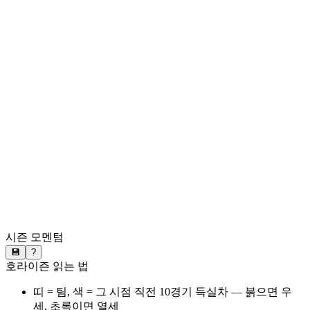
시즌 모멘텀
💾
?
호라이즌 읽는 법
띠 = 팀, 색 = 그 시점 직전 10경기 득실차 — 붉으면 우
세, 초록이면 열세