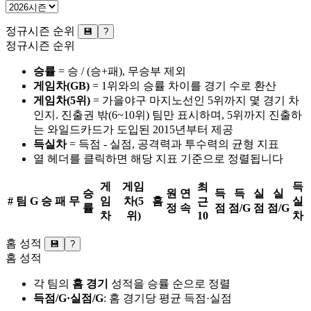
정규시즌 순위
💾
?
정규시즌 순위
승률
= 승 / (승+패), 무승부 제외
게임차(GB)
= 1위와의 승률 차이를 경기 수로 환산
게임차(5위)
= 가을야구 마지노선인 5위까지 몇 경기 차
인지. 진출권 밖(6~10위) 팀만 표시하며, 5위까지 진출하
는 와일드카드가 도입된 2015년부터 제공
득실차
= 득점 - 실점, 공격력과 투수력의 균형 지표
열 헤더를 클릭하면 해당 지표 기준으로 정렬됩니다
게
게임
득
최
승
원
연
득
득
실
실
#
팀
G
승
패
무
임
차(5
홈
실
근
률
정
속
점
점/G
점
점/G
차
위)
10
차
홈 성적
💾
?
홈 성적
각 팀의
홈 경기
성적을 승률 순으로 정렬
득점/G·실점/G
: 홈 경기당 평균 득점·실점