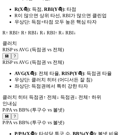
R(X축)
: 득점,
RBI(Y축)
: 타점
R이 많으면 상위 타선, RBI가 많으면 클린업
우상단: 득점+타점 모두 높은 핵심 타자
R↑ RBI↑
R↑ RBI↓
R↓ RBI↑
R↓ RBI↓
클러치
RISP vs AVG (득점권 vs 전체)
💾
?
RISP vs AVG (득점권 vs 전체)
AVG(X축)
: 전체 타율,
RISP(Y축)
: 득점권 타율
우상단: 클러치 히터 (어디서든 잘 침)
좌상단: 득점권에서 특히 강한 타자
클러치 히터
득점권↑ 전체↓
득점권↓ 전체↑
하위
인내심
P/PA vs BB% (투구수 vs 볼넷)
💾
?
P/PA vs BB% (투구수 vs 볼넷)
P/PA(X축)
: 타석당 투구 수,
BB%(Y축)
: 볼넷 비율