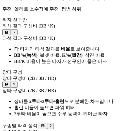
주전+엘리트
소수정예
주전+평범
하위
타자 선구안
타석 결과 구성비 (BB / K)
💾
?
타석 결과 구성비 (BB / K)
각 타자의 타석 결과를
비율
로 보여줍니다
BB%(녹색)
: 볼넷 비율,
K%(빨강)
: 삼진 비율
BB/K 비율이 높은 타자가 선구안이 좋은 타자
장타 구성
장타 구성비 (2B / 3B / HR)
💾
?
장타 구성비 (2B / 3B / HR)
장타를
2루타/3루타/홈런
으로 분해한 차트입니다
홈런 비율이 높으면 파워 히터
3루타 비율이 높으면 주루 능력이 뛰어난 타자
구종별 타격 성적
💾
?