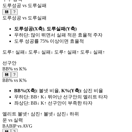
도루성공 vs 도루실패
💾
?
도루성공 vs 도루실패
도루성공(X축)
,
도루실패(Y축)
우하단: 많이 뛰면서 실패 적은 효율적 주자
도루 성공률 75% 이상이면 효율적
도루↑ 실패↓
도루↓ 실패↓
도루↑ 실패↑
도루↓ 실패↑
선구안
BB% vs K%
💾
?
BB% vs K%
BB%(X축)
: 볼넷 비율,
K%(Y축)
: 삼진 비율
우하단: BB↑ K↓ 뛰어난 선구안의 엘리트 타자
좌상단: BB↓ K↑ 선구안이 부족한 타자
엘리트
볼넷↑ 삼진↑
볼넷↓ 삼진↓
하위
운 vs 실력
BABIP vs AVG
💾
?