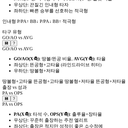
우상단: 끈질긴 인내형 타자
좌하단: 빠른 승부를 선호하는 적극형
인내형
P/PA↑ BB↓
P/PA↓ BB↑
적극형
타구 유형
GO/AO vs AVG
💾
?
GO/AO vs AVG
GO/AO(X축)
: 땅볼/뜬공 비율,
AVG(Y축)
: 타율
좌상단: 뜬공형+고타율 (라인드라이브 히터)
우하단: 땅볼형+저타율
땅볼형+고타율
뜬공형+고타율
땅볼형+저타율
뜬공형+저타율
출장 vs 성과
PA vs OPS
💾
?
PA vs OPS
PA(X축)
: 타석 수,
OPS(Y축)
: 출루율+장타율
우상단: 꾸준히 출장하는 주전 엘리트
좌상단: 출장은 적지만 성적이 좋은 소수정예