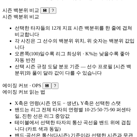
시즌 백분위 비교
💾
?
시즌 백분위 비교
선택한 타자들의 12개 지표 시즌 백분위를 한 줄에 겹쳐
비교합니다
각 사진은 그 선수의 백분위 위치, 위 숫자는 백분위 값입
니다
오른쪽(100)일수록 리그 최상위 · K%는 낮을수록 좋아
자동 반전
선택 시즌 규정 도달 분포 기준 — 선수 프로필 [시즌 백
분위]와 풀이 달라 값이 다를 수 있습니다
에이징 커브 ·
OPS
💾
?
에이징 커브 읽는 법
X축은 연령(시즌 연도 − 생년), Y축은 선택한 스탯
밴드는 리그 전체 타자의 연령별 10·25·50·75·90 퍼센타
일, 진한 선은 리그 중앙값
테이블에서 선택한 타자의 통산 곡선을 밴드 위에 겹칩
니다 (카트 색과 동일)
밴드·곡선은 통산(다시즌) 기준이라 선택한 시즌과 무관