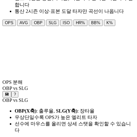
합니다
통산 2시즌 이상·표본 도달 타자만 곡선이 나옵니다
OPS
AVG
OBP
SLG
ISO
HR%
BB%
K%
OPS 분해
OBP vs SLG
💾
?
OBP vs SLG
OBP(X축)
: 출루율,
SLG(Y축)
: 장타율
우상단일수록 OPS가 높은 엘리트 타자
선수에 마우스를 올리면 상세 스탯을 확인할 수 있습니
다