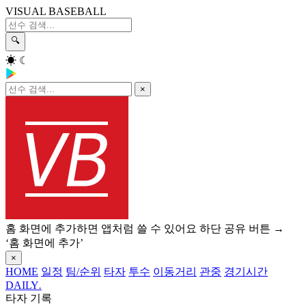
VISUAL BASEBALL
🔍
☀
☾
×
홈 화면에 추가하면 앱처럼 쓸 수 있어요
하단 공유 버튼 →
‘홈 화면에 추가’
×
HOME
일정
팀/순위
타자
투수
이동거리
관중
경기시간
DAILY
.
타자 기록