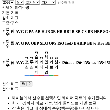
선택된 타자 0명
기본 기록
심화 지표
구종/구속
선
팀
#
AVG
G
PA
AB
H
2B
3B
HR
RBI
R
SB
CS
BB
HBP
SO
수
선
팀
#
AVG
PA
OBP
SLG
OPS
ISO
IsoD
BABIP
BB%
K%
BB
수
vs
vs
슬
체
vs
vs
vs
vs
vs
선
포
투
라
커
인
커
싱
팀
#
AVG
~120
120~135
135~15
km/h
km/h
수
심
심
이
터
지
브
커
더
업
선수 비교
💾
?
선수 비교
테이블에서 선수를 선택하면 레이더 차트에 추가됩니다
최대 5명까지 비교 가능, 범례 클릭으로 개별 토글
각 축은 리그 내 상대적 순위(백분위)를 나타냅니다