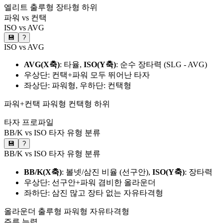
엘리트
출루형
장타형
하위
파워 vs 컨택
ISO vs AVG
💾
?
ISO vs AVG
AVG(X축)
: 타율,
ISO(Y축)
: 순수 장타력 (SLG - AVG)
우상단: 컨택+파워 모두 뛰어난 타자
좌상단: 파워형, 우하단: 컨택형
파워+컨택
파워형
컨택형
하위
타자 프로파일
BB/K vs ISO 타자 유형 분류
💾
?
BB/K vs ISO 타자 유형 분류
BB/K(X축)
: 볼넷/삼진 비율 (선구안),
ISO(Y축)
: 장타력
우상단: 선구안+파워 겸비한 올라운더
좌하단: 삼진 많고 장타 없는 자유타격형
올라운더
출루형
파워형
자유타격형
주루 능력