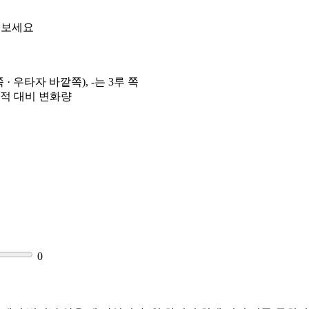
 보세요
 우타자 바깥쪽), -는 3루 쪽
궤적 대비 변화량
0