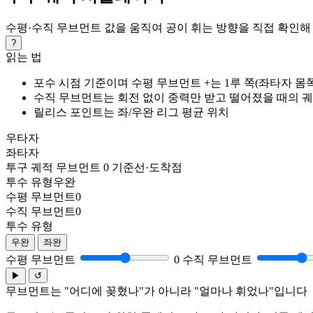
수평·수직 무브먼트 값을 움직여 공이 휘는 방향을 직접 확인해
?
읽는 법
포수 시점 기준이며 수평 무브먼트 +는 1루 쪽(좌타자 몸쪽 ·
수직 무브먼트는 회전 없이 중력만 받고 떨어졌을 때의 
릴리스 포인트는 좌/우완 리그 평균 위치
우타자
좌타자
투구 궤적
무브먼트 0 기준선·도착점
투수 유형
우완
수평 무브먼트
0
수직 무브먼트
0
투수 유형
우완
좌완
수평 무브먼트
0
수직 무브먼트
▶
↺
무브먼트는 "어디에 꽂혔나"가 아니라 "얼마나 휘었나"입니다