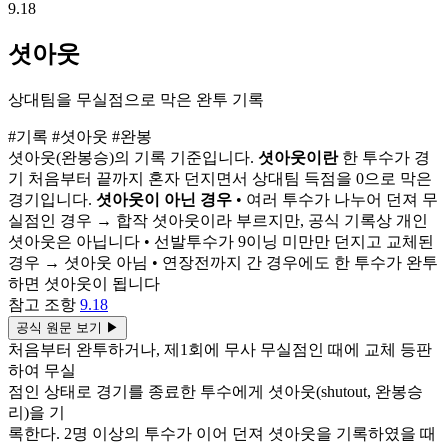
9.18
셧아웃
상대팀을 무실점으로 막은 완투 기록
#기록
#셧아웃
#완봉
셧아웃(완봉승)의 기록 기준입니다.
셧아웃이란
한 투수가 경
기 처음부터 끝까지 혼자 던지면서 상대팀 득점을 0으로 막은
경기입니다.
셧아웃이 아닌 경우
• 여러 투수가 나누어 던져 무
실점인 경우 → 합작 셧아웃이라 부르지만, 공식 기록상 개인
셧아웃은 아닙니다 • 선발투수가 9이닝 미만만 던지고 교체된
경우 → 셧아웃 아님 • 연장전까지 간 경우에도 한 투수가 완투
하면 셧아웃이 됩니다
참고 조항
9.18
공식 원문 보기
▶
처음부터 완투하거나, 제1회에 무사 무실점인 때에 교체 등판
하여 무실
점인 상태로 경기를 종료한 투수에게 셧아웃(shutout, 완봉승
리)을 기
록한다. 2명 이상의 투수가 이어 던져 셧아웃을 기록하였을 때