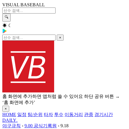
VISUAL BASEBALL
🔍
☀
☾
×
홈 화면에 추가하면 앱처럼 쓸 수 있어요
하단 공유 버튼 →
‘홈 화면에 추가’
×
HOME
일정
팀/순위
타자
투수
이동거리
관중
경기시간
DAILY
.
야구규칙
›
9.00 공식기록원
›
9.18