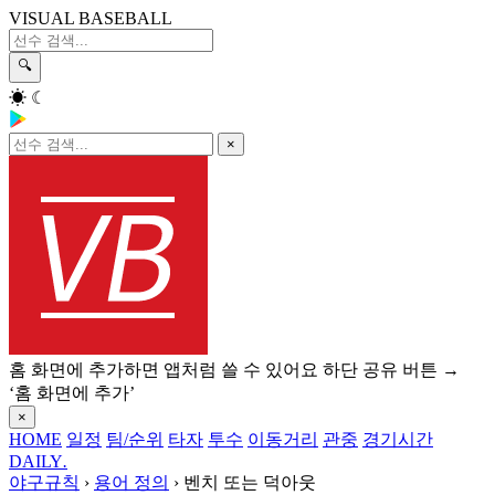
VISUAL BASEBALL
🔍
☀
☾
×
홈 화면에 추가하면 앱처럼 쓸 수 있어요
하단 공유 버튼 →
‘홈 화면에 추가’
×
HOME
일정
팀/순위
타자
투수
이동거리
관중
경기시간
DAILY
.
야구규칙
›
용어 정의
›
벤치 또는 덕아웃