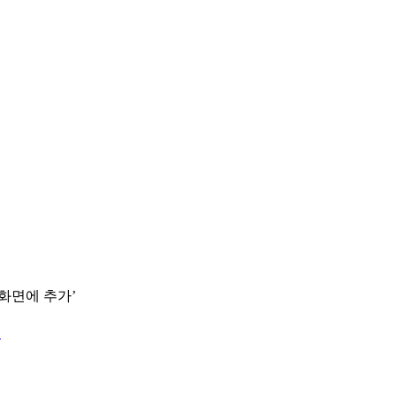
 화면에 추가’
.