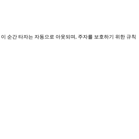
. 이 순간 타자는 자동으로 아웃되며, 주자를 보호하기 위한 규칙