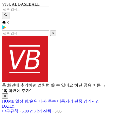
VISUAL BASEBALL
🔍
☀
☾
×
홈 화면에 추가하면 앱처럼 쓸 수 있어요
하단 공유 버튼 →
‘홈 화면에 추가’
×
HOME
일정
팀/순위
타자
투수
이동거리
관중
경기시간
DAILY
.
야구규칙
›
5.00 경기의 진행
›
5.03