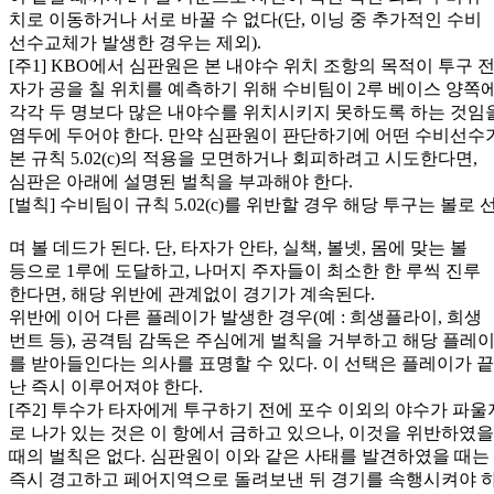
치로 이동하거나 서로 바꿀 수 없다(단, 이닝 중 추가적인 수비
선수교체가 발생한 경우는 제외).
[주1] KBO에서 심판원은 본 내야수 위치 조항의 목적이 투구 
자가 공을 칠 위치를 예측하기 위해 수비팀이 2루 베이스 양쪽
각각 두 명보다 많은 내야수를 위치시키지 못하도록 하는 것임
염두에 두어야 한다. 만약 심판원이 판단하기에 어떤 수비선수
본 규칙 5.02(c)의 적용을 모면하거나 회피하려고 시도한다면,
심판은 아래에 설명된 벌칙을 부과해야 한다.
[벌칙] 수비팀이 규칙 5.02(c)를 위반할 경우 해당 투구는 볼로
며 볼 데드가 된다. 단, 타자가 안타, 실책, 볼넷, 몸에 맞는 볼
등으로 1루에 도달하고, 나머지 주자들이 최소한 한 루씩 진루
한다면, 해당 위반에 관계없이 경기가 계속된다.
위반에 이어 다른 플레이가 발생한 경우(예 : 희생플라이, 희생
번트 등), 공격팀 감독은 주심에게 벌칙을 거부하고 해당 플레
를 받아들인다는 의사를 표명할 수 있다. 이 선택은 플레이가 끝
난 즉시 이루어져야 한다.
[주2] 투수가 타자에게 투구하기 전에 포수 이외의 야수가 파
로 나가 있는 것은 이 항에서 금하고 있으나, 이것을 위반하였을
때의 벌칙은 없다. 심판원이 이와 같은 사태를 발견하였을 때는
즉시 경고하고 페어지역으로 돌려보낸 뒤 경기를 속행시켜야 