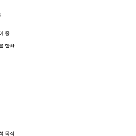
를
이 중
을 말한
분석 목적