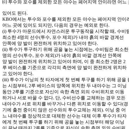
⒞ 투수와 포수를 제외한 모든 야수는 페어지역 안이라면 어느
있어도 된다.
KBO에서는 투수와 포수를 제외한 모든 야수는 페어지역 안이
어느 곳에 있어도 되지만, 다음의 경우는 예외로 한다.
(i) 투수가 마운드에서 자연스러운 투구동작을 시작할 때, 수비
최소한 4명의 선수(투수, 포수 제외)가 내야 흙의 바깥 경계선
안쪽에 양 발이 완전하게 위치하고 있어야 한다.
(ii) 투수가 투구하기 위해 공을 놓는 시점에는, 수비팀은 최소한 
명의 선수(투수, 포수 제외)가 내야 흙의 바깥 경계선 안쪽에
양 발이 완전하게 위치하고 있어야 하며, 이 중 최소한 2명은 2
루 베이스를 기준으로 각각의 측면에 양 발이 완전하게 위치하
고 있어야 한다.
(iii) 투수가 이닝의 첫 타자에게 첫 번째 투구를 하기 위해 공을 
는 시점부터, 2루 베이스의 양쪽에 위치한 두 내야수는 그 이닝
동안 2루를 기준으로 자신이 속한 측면 외의 수비위치로 이동
하거나 서로 바꿀 수 없다. 단, 수비선수를 교체하는 경우 모든
내야수가 서로 위치를 바꾸거나 다른 위치로 이동할 수 있다(경
기에 출전 중이지 않은 선수와의 투수교체는 제외). 이닝 중 어
느 내야수를 정상적으로 대체한 선수는 대체 이후 투수가 타자
에게 첫 번째 투구를 하기 위해 공을 놓는 시점부터 해당 이닝
이 끝날 때까지 2루를 기준으로 자신이 속한 측면 외의 수비위