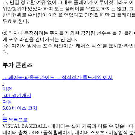
나, 만일 경고할 여유 없이 그대로 플레이가 이루어졌더라도 이
위반행위가 있었다 하여 모든 플레이를 무효로 하지는 않고, 그
반칙행위로 수비팀이 이익을 얻었다고 인정될 때만 그 플레이
무효로 한다.
⒟ 타자나 득점하려는 주자를 제외한 공격팀 선수는 볼 인 플레
에 포수 라인을 건너가서는 안 된다.
[주] 여기서 말하는 포수 라인이란 ‘캐처스 박스’를 표시한 라인
다.
부가 콘텐츠
→
페어볼·파울볼 가이드
→
정식경기·콜드게임 예시
‹
이전
5.01 경기개시
다음
5.03 베이스 코치
›
☰ 목록으로
VISUAL BASEBALL · 데이터는 실제 기록과 다를 수 있습니다
데이터 출처 : KBO 공식홈페이지, 네이버 스포츠 · 비상업적 