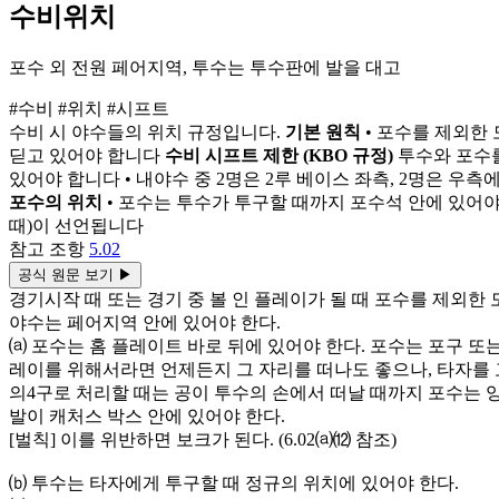
수비위치
포수 외 전원 페어지역, 투수는 투수판에 발을 대고
#수비
#위치
#시프트
수비 시 야수들의 위치 규정입니다.
기본 원칙
• 포수를 제외한 
딛고 있어야 합니다
수비 시프트 제한 (KBO 규정)
투수와 포수를
있어야 합니다 • 내야수 중 2명은 2루 베이스 좌측, 2명은 
포수의 위치
• 포수는 투수가 투구할 때까지 포수석 안에 있어야 
때)이 선언됩니다
참고 조항
5.02
공식 원문 보기
▶
경기시작 때 또는 경기 중 볼 인 플레이가 될 때 포수를 제외한 
야수는 페어지역 안에 있어야 한다.
⒜ 포수는 홈 플레이트 바로 뒤에 있어야 한다. 포수는 포구 또는
레이를 위해서라면 언제든지 그 자리를 떠나도 좋으나, 타자를 
의4구로 처리할 때는 공이 투수의 손에서 떠날 때까지 포수는 
발이 캐처스 박스 안에 있어야 한다.
[벌칙] 이를 위반하면 보크가 된다. (6.02⒜⑿ 참조)
⒝ 투수는 타자에게 투구할 때 정규의 위치에 있어야 한다.