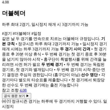
4.08
더블헤더
하루 최대 2경기, 일시정지 재개 시 3경기까지 가능
#경기
#더블헤더
#일정
같은 날 두 경기를 연속으로 치르는 더블헤더 규정입니다.
기
본 규칙
• 정규시즌 하루 최대 2경기까지 가능 • 일시정지 경기
재개 시에는 하루 3경기까지 가능
두 경기 사이 간격
• 첫 경기
종료 후 20분 이상 휴식 • 두 번째 경기는 첫 경기 종료 후 30분
을 넘기지 않아야 시작 • 홈구단이 특별행사를 위해 간격을 늘
리려면 사전 허가 필요
두 번째 경기
• 두 번째 경기는 독립된
경기로, 첫 경기와 별개입니다 • 두 번째 경기의 시작·중단·연
기 결정은 주심의 권한입니다 (홈구단이 아님)
선수 명단
• 각
경기마다 별도의 타순표를 제출합니다 • 첫 경기에서 퇴장당
한 선수도 두 번째 경기에는 출전 가능합니다
참고 조항
4.08
공식 원문 보기
▶
⒜ ⑴ 정규시즌 경기는 하루에 두 경기까지 거행할 수 있다. 일
시정지