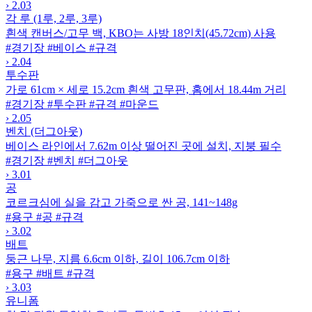
›
2.03
각 루 (1루, 2루, 3루)
흰색 캔버스/고무 백, KBO는 사방 18인치(45.72cm) 사용
#경기장
#베이스
#규격
›
2.04
투수판
가로 61cm × 세로 15.2cm 흰색 고무판, 홈에서 18.44m 거리
#경기장
#투수판
#규격
#마운드
›
2.05
벤치 (더그아웃)
베이스 라인에서 7.62m 이상 떨어진 곳에 설치, 지붕 필수
#경기장
#벤치
#더그아웃
›
3.01
공
코르크심에 실을 감고 가죽으로 싼 공, 141~148g
#용구
#공
#규격
›
3.02
배트
둥근 나무, 지름 6.6cm 이하, 길이 106.7cm 이하
#용구
#배트
#규격
›
3.03
유니폼