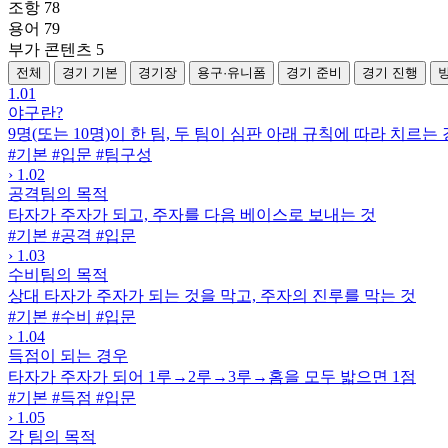
조항
78
용어
79
부가 콘텐츠
5
전체
경기 기본
경기장
용구·유니폼
경기 준비
경기 진행
1.01
야구란?
9명(또는 10명)이 한 팀, 두 팀이 심판 아래 규칙에 따라 치르는
#기본
#입문
#팀구성
›
1.02
공격팀의 목적
타자가 주자가 되고, 주자를 다음 베이스로 보내는 것
#기본
#공격
#입문
›
1.03
수비팀의 목적
상대 타자가 주자가 되는 것을 막고, 주자의 진루를 막는 것
#기본
#수비
#입문
›
1.04
득점이 되는 경우
타자가 주자가 되어 1루→2루→3루→홈을 모두 밟으면 1점
#기본
#득점
#입문
›
1.05
각 팀의 목적