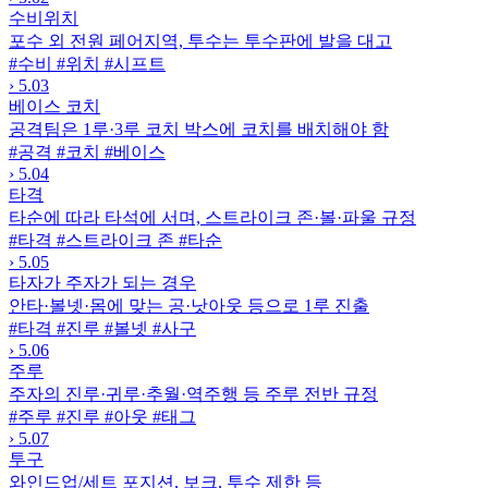
수비위치
포수 외 전원 페어지역, 투수는 투수판에 발을 대고
#수비
#위치
#시프트
›
5.03
베이스 코치
공격팀은 1루·3루 코치 박스에 코치를 배치해야 함
#공격
#코치
#베이스
›
5.04
타격
타순에 따라 타석에 서며, 스트라이크 존·볼·파울 규정
#타격
#스트라이크 존
#타순
›
5.05
타자가 주자가 되는 경우
안타·볼넷·몸에 맞는 공·낫아웃 등으로 1루 진출
#타격
#진루
#볼넷
#사구
›
5.06
주루
주자의 진루·귀루·추월·역주행 등 주루 전반 규정
#주루
#진루
#아웃
#태그
›
5.07
투구
와인드업/세트 포지션, 보크, 투수 제한 등