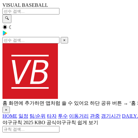
VISUAL BASEBALL
🔍
☀
☾
×
홈 화면에 추가하면 앱처럼 쓸 수 있어요
하단 공유 버튼 → ‘홈
×
HOME
일정
팀/순위
타자
투수
이동거리
관중
경기시간
DAILY
야구규칙
2025 KBO 공식야구규칙 쉽게 보기