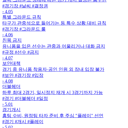
#경기장
#날씨
#결정권
›
4.05
특별 그라운드 규칙
타구가 관중석으로 들어가는 등 특수 상황 대비 규칙
#경기장
#그라운드 룰
›
4.06
친목 금지
유니폼을 입은 선수는 관중과 어울리거나 대화 금지
#규정
#선수
#금지
›
4.07
보안대책
경기 중 유니폼 착용자·공인 인원 외 장내 입장 불가
#보안
#경기장
#입장
›
4.08
더블헤더
하루 최대 2경기, 일시정지 재개 시 3경기까지 가능
#경기
#더블헤더
#일정
›
5.01
경기개시
홈팀 수비, 원정팀 타자 준비 후 주심 "플레이" 선언
#경기
#개시
#플레이
›
5.02