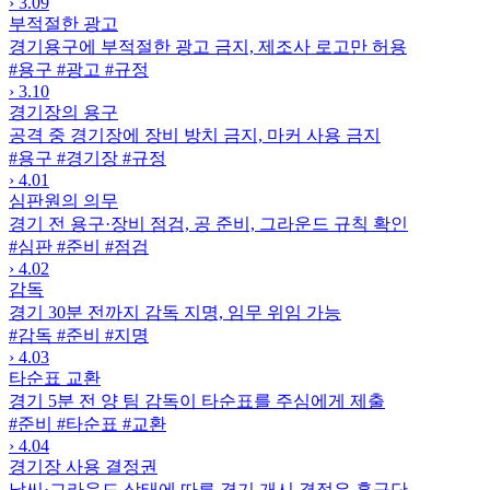
›
3.09
부적절한 광고
경기용구에 부적절한 광고 금지, 제조사 로고만 허용
#용구
#광고
#규정
›
3.10
경기장의 용구
공격 중 경기장에 장비 방치 금지, 마커 사용 금지
#용구
#경기장
#규정
›
4.01
심판원의 의무
경기 전 용구·장비 점검, 공 준비, 그라운드 규칙 확인
#심판
#준비
#점검
›
4.02
감독
경기 30분 전까지 감독 지명, 임무 위임 가능
#감독
#준비
#지명
›
4.03
타순표 교환
경기 5분 전 양 팀 감독이 타순표를 주심에게 제출
#준비
#타순표
#교환
›
4.04
경기장 사용 결정권
날씨·그라운드 상태에 따른 경기 개시 결정은 홈구단