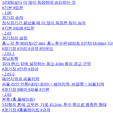
상대팀보다 더 많이 득점하여 승리하는 것
#기본
#입문
›
1.06
경기의 승자
정식경기가 끝났을 때 더 많이 득점한 팀이 승자
#기본
#승패
#입문
›
2.01
경기장의 설정
홈↔각 루 90피트(27.4m), 홈↔투수판 60피트 6인치(18.44m)
#경기장
#거리
#규격
#마운드
›
2.01-1
워닝트랙
외야 펜스 앞에 설치하는 최소 4.6m 폭의 경고 구역
#경기장
#안전
#외야
›
2.01-2
페어지역과 파울지역
파울 라인 안쪽(내야+외야) = 페어지역, 바깥쪽 = 파울지역
#경기장
#페어
#파울
#기본
›
2.02
본루 (홈 플레이트)
5각형의 흰색 고무판, 가로 43.2cm, 투수 쪽으로 뾰족한 형태
#경기장
#홈플레이트
#규격