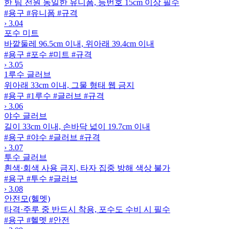
한 팀 전원 동일한 유니폼, 등번호 15cm 이상 필수
#용구
#유니폼
#규격
›
3.04
포수 미트
바깥둘레 96.5cm 이내, 위아래 39.4cm 이내
#용구
#포수
#미트
#규격
›
3.05
1루수 글러브
위아래 33cm 이내, 그물 형태 웹 금지
#용구
#1루수
#글러브
#규격
›
3.06
야수 글러브
길이 33cm 이내, 손바닥 넓이 19.7cm 이내
#용구
#야수
#글러브
#규격
›
3.07
투수 글러브
흰색·회색 사용 금지, 타자 집중 방해 색상 불가
#용구
#투수
#글러브
›
3.08
안전모(헬멧)
타격·주루 중 반드시 착용, 포수도 수비 시 필수
#용구
#헬멧
#안전