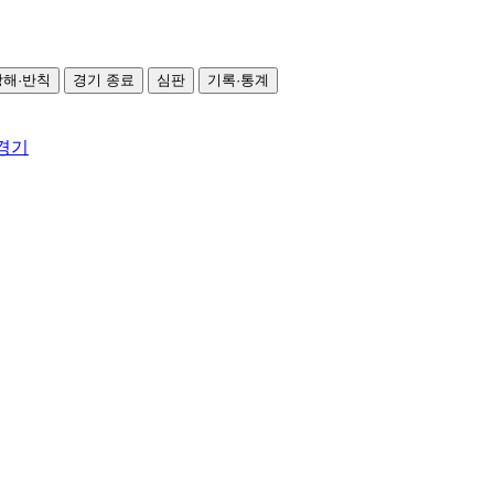
방해·반칙
경기 종료
심판
기록·통계
 경기