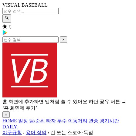
VISUAL BASEBALL
🔍
☀
☾
×
홈 화면에 추가하면 앱처럼 쓸 수 있어요
하단 공유 버튼 →
‘홈 화면에 추가’
×
HOME
일정
팀/순위
타자
투수
이동거리
관중
경기시간
DAILY
.
야구규칙
›
용어 정의
›
런 또는 스코어·득점