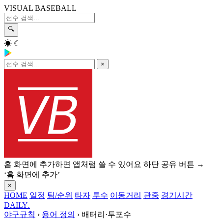
VISUAL BASEBALL
🔍
☀
☾
×
홈 화면에 추가하면 앱처럼 쓸 수 있어요
하단 공유 버튼 →
‘홈 화면에 추가’
×
HOME
일정
팀/순위
타자
투수
이동거리
관중
경기시간
DAILY
.
야구규칙
›
용어 정의
›
배터리·투포수