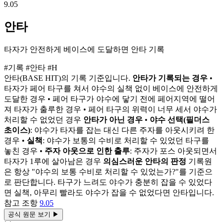
9.05
안타
타자가 안전하게 베이스에 도달하면 안타 기록
#기록
#안타
#H
안타(BASE HIT)의 기록 기준입니다.
안타가 기록되는 경우
•
타자가 페어 타구를 쳐서 야수의 실책 없이 베이스에 안전하게
도달한 경우 • 페어 타구가 야수에 닿기 전에 페어지역에 떨어
져 타자가 출루한 경우 • 페어 타구의 위력이 너무 세서 야수가
처리할 수 없었던 경우
안타가 아닌 경우
•
야수 선택(필더스
초이스)
: 야수가 타자를 잡는 대신 다른 주자를 아웃시키려 한
경우 •
실책
: 야수가 보통의 수비로 처리할 수 있었던 타구를
놓친 경우 •
주자 아웃으로 인한 출루
: 주자가 포스 아웃되면서
타자가 1루에 살아남은 경우
의심스러운 안타의 판정
기록원
은 항상 "야수의 보통 수비로 처리할 수 있었는가?"를 기준으
로 판단합니다. 타구가 느려도 야수가 충분히 잡을 수 있었다
면 실책, 아무리 빨라도 야수가 잡을 수 없었다면 안타입니다.
참고 조항
9.05
공식 원문 보기
▶