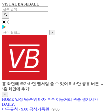
VISUAL BASEBALL
🔍
☀
☾
×
홈 화면에 추가하면 앱처럼 쓸 수 있어요
하단 공유 버튼 →
‘홈 화면에 추가’
×
HOME
일정
팀/순위
타자
투수
이동거리
관중
경기시간
DAILY
.
야구규칙
›
9.00 공식기록원
›
9.05