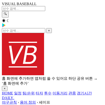
VISUAL BASEBALL
🔍
☀
☾
×
홈 화면에 추가하면 앱처럼 쓸 수 있어요
하단 공유 버튼 →
‘홈 화면에 추가’
×
HOME
일정
팀/순위
타자
투수
이동거리
관중
경기시간
DAILY
.
야구규칙
›
용어 정의
›
세이프