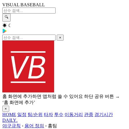
VISUAL BASEBALL
🔍
☀
☾
×
홈 화면에 추가하면 앱처럼 쓸 수 있어요
하단 공유 버튼 →
‘홈 화면에 추가’
×
HOME
일정
팀/순위
타자
투수
이동거리
관중
경기시간
DAILY
.
야구규칙
›
용어 정의
›
홈팀