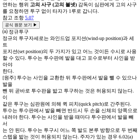
연하는 행위
고의 사구 (고의 볼넷)
감독이 심판에게 고의 사구
를 요청하면 투구 없이 타자가 1루로 갑니다.
참고 조항
5.07
공식 원문 보기
▶
⒜ 정규투구
정규의 투구자세로는 와인드업 포지션(wind-up position)과 세
트
포지션(set position)의 두 가지가 있고 어느 것이든 수시로 사용
할 수 있다. 투수는 투수판에 발을 대고 포수로부터 사인을 받
아야
한다.
[원주] 투수는 사인을 교환한 뒤 투수판에서 발을 뺄 수 있으나
발을
뺀 뒤 곧바로 투수판을 밟고 투구하는 것은 허용되지 않는다.
이
같은 투구는 심판원에 의해 퀵 피치(quick pitch)로 간주된다.
투수는 투수판에서 발을 빼면 반드시 두 손을 신체의 양쪽으로
내려야 한다. 투수는 사인을 받을 때마다 투수판에서 발을 빼
서
는 안 된다. 투수는 투구시 어느 쪽 발도 본루 방향으로 두 번째
스텝을 밟는 것이 허용되지 않는다. 주자가 있는 경우 6.02(a)