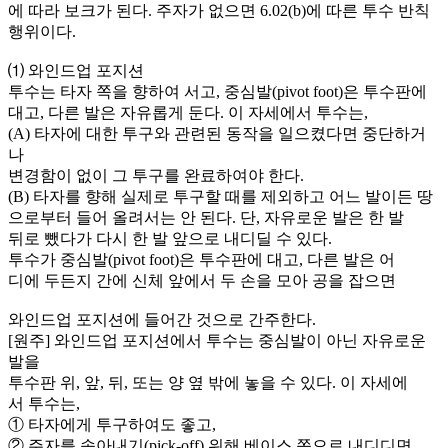
에 따라 보크가 된다. 주자가 없으면 6.02(b)에 따른 투수 반칙
행위이다.
⑴ 와인드업 포지션
투수는 타자 쪽을 향하여 서고, 중심발(pivot foot)은 투수판에
대고, 다른 발은 자유롭게 둔다. 이 자세에서 투수는,
(A) 타자에 대한 투구와 관련된 동작을 일으켰다면 중단하거
나
변경함이 없이 그 투구를 완료하여야 한다.
(B) 타자를 향해 실제로 투구할 때를 제외하고 어느 발이든 땅
으로부터 들어 올려서는 안 된다. 단, 자유로운 발은 한 발
뒤로 뺐다가 다시 한 발 앞으로 내디딜 수 있다.
투수가 중심발(pivot foot)은 투수판에 대고, 다른 발은 어
디에 두든지 간에 신체 앞에서 두 손을 모아 공을 잡으면
와인드업 포지션에 들어간 것으로 간주한다.
[원주] 와인드업 포지션에서 투수는 중심발이 아닌 자유로운
발을
투수판 위, 앞, 뒤, 또는 양 옆 밖에 놓을 수 있다. 이 자세에
서 투수는,
① 타자에게 투구하여도 좋고,
② 주자를 솎아내기(pick-off) 위해 베이스 쪽으로 내디디면