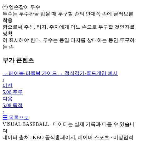
⒡ 양손잡이 투수
투수는 투수판을 밟을 때 투구할 손의 반대쪽 손에 글러브를
착용
함으로써 주심, 타자, 주자에게 어느 손으로 투구할 것인지를
명확
히 표시해야 한다. 투수는 동일 타자를 상대하는 동안 투구하
는 손
부가 콘텐츠
→
페어볼·파울볼 가이드
→
정식경기·콜드게임 예시
‹
이전
5.06 주루
다음
5.08 득점
›
☰ 목록으로
VISUAL BASEBALL · 데이터는 실제 기록과 다를 수 있습니
다
데이터 출처 : KBO 공식홈페이지, 네이버 스포츠 · 비상업적