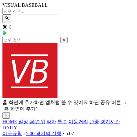
VISUAL BASEBALL
🔍
☀
☾
×
홈 화면에 추가하면 앱처럼 쓸 수 있어요
하단 공유 버튼 →
‘홈 화면에 추가’
×
HOME
일정
팀/순위
타자
투수
이동거리
관중
경기시간
DAILY
.
야구규칙
›
5.00 경기의 진행
›
5.07