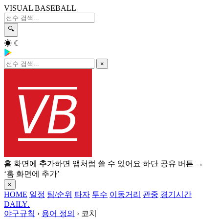
VISUAL BASEBALL
🔍
☀
☾
×
홈 화면에 추가하면 앱처럼 쓸 수 있어요
하단 공유 버튼 →
‘홈 화면에 추가’
×
HOME
일정
팀/순위
타자
투수
이동거리
관중
경기시간
DAILY
.
야구규칙
›
용어 정의
›
코치