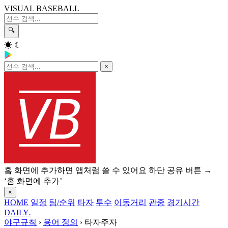
VISUAL BASEBALL
🔍
☀
☾
×
홈 화면에 추가하면 앱처럼 쓸 수 있어요
하단 공유 버튼 →
‘홈 화면에 추가’
×
HOME
일정
팀/순위
타자
투수
이동거리
관중
경기시간
DAILY
.
야구규칙
›
용어 정의
›
타자주자