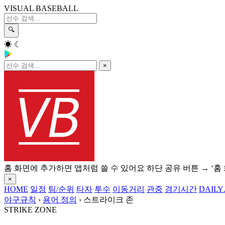
VISUAL BASEBALL
🔍
☀
☾
×
홈 화면에 추가하면 앱처럼 쓸 수 있어요
하단 공유 버튼 → ‘홈
×
HOME
일정
팀/순위
타자
투수
이동거리
관중
경기시간
DAILY
야구규칙
›
용어 정의
›
스트라이크 존
STRIKE ZONE