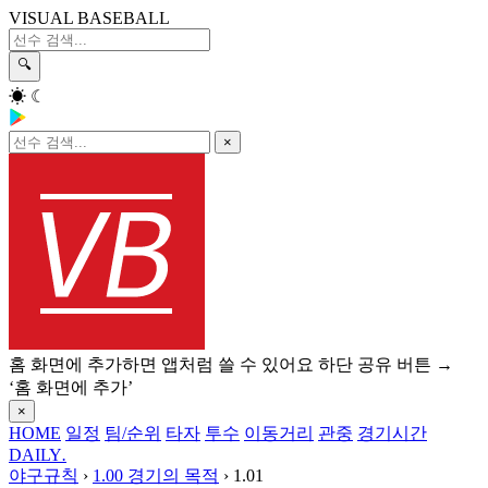
VISUAL BASEBALL
🔍
☀
☾
×
홈 화면에 추가하면 앱처럼 쓸 수 있어요
하단 공유 버튼 →
‘홈 화면에 추가’
×
HOME
일정
팀/순위
타자
투수
이동거리
관중
경기시간
DAILY
.
야구규칙
›
1.00 경기의 목적
›
1.01