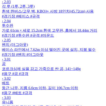
›
2.03
각 루 (1루, 2루, 3루)
흰색 캔버스/고무 백, KBO는 사방 18인치(45.72cm) 사용
#경기장
#베이스
#규격
›
2.04
투수판
가로 61cm × 세로 15.2cm 흰색 고무판, 홈에서 18.44m 거리
#경기장
#투수판
#규격
#마운드
›
2.05
벤치 (더그아웃)
베이스 라인에서 7.62m 이상 떨어진 곳에 설치, 지붕 필수
#경기장
#벤치
#더그아웃
›
3.01
공
코르크심에 실을 감고 가죽으로 싼 공, 141~148g
#용구
#공
#규격
›
3.02
배트
둥근 나무, 지름 6.6cm 이하, 길이 106.7cm 이하
#용구
#배트
#규격
›
3.03
유니폼