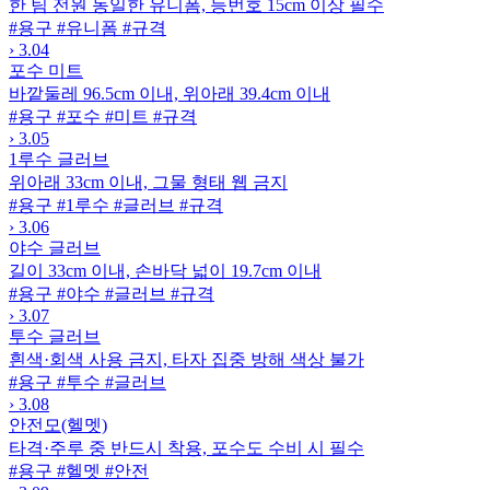
한 팀 전원 동일한 유니폼, 등번호 15cm 이상 필수
#용구
#유니폼
#규격
›
3.04
포수 미트
바깥둘레 96.5cm 이내, 위아래 39.4cm 이내
#용구
#포수
#미트
#규격
›
3.05
1루수 글러브
위아래 33cm 이내, 그물 형태 웹 금지
#용구
#1루수
#글러브
#규격
›
3.06
야수 글러브
길이 33cm 이내, 손바닥 넓이 19.7cm 이내
#용구
#야수
#글러브
#규격
›
3.07
투수 글러브
흰색·회색 사용 금지, 타자 집중 방해 색상 불가
#용구
#투수
#글러브
›
3.08
안전모(헬멧)
타격·주루 중 반드시 착용, 포수도 수비 시 필수
#용구
#헬멧
#안전