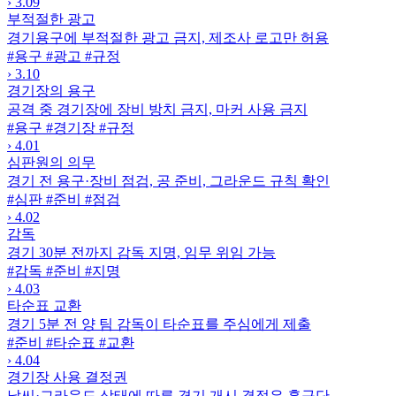
›
3.09
부적절한 광고
경기용구에 부적절한 광고 금지, 제조사 로고만 허용
#용구
#광고
#규정
›
3.10
경기장의 용구
공격 중 경기장에 장비 방치 금지, 마커 사용 금지
#용구
#경기장
#규정
›
4.01
심판원의 의무
경기 전 용구·장비 점검, 공 준비, 그라운드 규칙 확인
#심판
#준비
#점검
›
4.02
감독
경기 30분 전까지 감독 지명, 임무 위임 가능
#감독
#준비
#지명
›
4.03
타순표 교환
경기 5분 전 양 팀 감독이 타순표를 주심에게 제출
#준비
#타순표
#교환
›
4.04
경기장 사용 결정권
날씨·그라운드 상태에 따른 경기 개시 결정은 홈구단