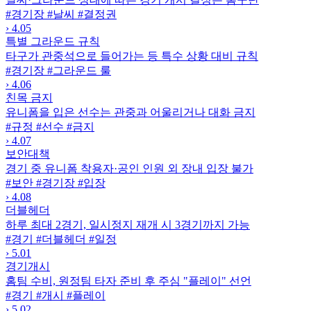
#경기장
#날씨
#결정권
›
4.05
특별 그라운드 규칙
타구가 관중석으로 들어가는 등 특수 상황 대비 규칙
#경기장
#그라운드 룰
›
4.06
친목 금지
유니폼을 입은 선수는 관중과 어울리거나 대화 금지
#규정
#선수
#금지
›
4.07
보안대책
경기 중 유니폼 착용자·공인 인원 외 장내 입장 불가
#보안
#경기장
#입장
›
4.08
더블헤더
하루 최대 2경기, 일시정지 재개 시 3경기까지 가능
#경기
#더블헤더
#일정
›
5.01
경기개시
홈팀 수비, 원정팀 타자 준비 후 주심 "플레이" 선언
#경기
#개시
#플레이
›
5.02