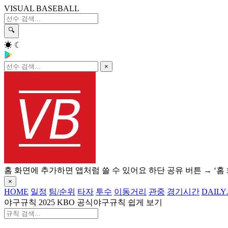
VISUAL BASEBALL
🔍
☀
☾
×
홈 화면에 추가하면 앱처럼 쓸 수 있어요
하단 공유 버튼 → ‘홈
×
HOME
일정
팀/순위
타자
투수
이동거리
관중
경기시간
DAILY
야구규칙
2025 KBO 공식야구규칙 쉽게 보기