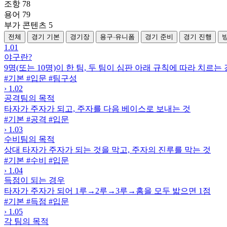
조항
78
용어
79
부가 콘텐츠
5
전체
경기 기본
경기장
용구·유니폼
경기 준비
경기 진행
1.01
야구란?
9명(또는 10명)이 한 팀, 두 팀이 심판 아래 규칙에 따라 치르는
#기본
#입문
#팀구성
›
1.02
공격팀의 목적
타자가 주자가 되고, 주자를 다음 베이스로 보내는 것
#기본
#공격
#입문
›
1.03
수비팀의 목적
상대 타자가 주자가 되는 것을 막고, 주자의 진루를 막는 것
#기본
#수비
#입문
›
1.04
득점이 되는 경우
타자가 주자가 되어 1루→2루→3루→홈을 모두 밟으면 1점
#기본
#득점
#입문
›
1.05
각 팀의 목적