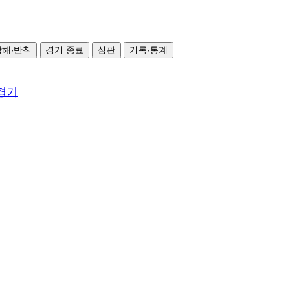
방해·반칙
경기 종료
심판
기록·통계
 경기