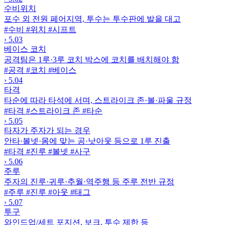
수비위치
포수 외 전원 페어지역, 투수는 투수판에 발을 대고
#수비
#위치
#시프트
›
5.03
베이스 코치
공격팀은 1루·3루 코치 박스에 코치를 배치해야 함
#공격
#코치
#베이스
›
5.04
타격
타순에 따라 타석에 서며, 스트라이크 존·볼·파울 규정
#타격
#스트라이크 존
#타순
›
5.05
타자가 주자가 되는 경우
안타·볼넷·몸에 맞는 공·낫아웃 등으로 1루 진출
#타격
#진루
#볼넷
#사구
›
5.06
주루
주자의 진루·귀루·추월·역주행 등 주루 전반 규정
#주루
#진루
#아웃
#태그
›
5.07
투구
와인드업/세트 포지션, 보크, 투수 제한 등