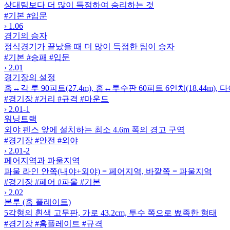
상대팀보다 더 많이 득점하여 승리하는 것
#기본
#입문
›
1.06
경기의 승자
정식경기가 끝났을 때 더 많이 득점한 팀이 승자
#기본
#승패
#입문
›
2.01
경기장의 설정
홈↔각 루 90피트(27.4m), 홈↔투수판 60피트 6인치(18.44m)
#경기장
#거리
#규격
#마운드
›
2.01-1
워닝트랙
외야 펜스 앞에 설치하는 최소 4.6m 폭의 경고 구역
#경기장
#안전
#외야
›
2.01-2
페어지역과 파울지역
파울 라인 안쪽(내야+외야) = 페어지역, 바깥쪽 = 파울지역
#경기장
#페어
#파울
#기본
›
2.02
본루 (홈 플레이트)
5각형의 흰색 고무판, 가로 43.2cm, 투수 쪽으로 뾰족한 형태
#경기장
#홈플레이트
#규격