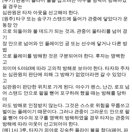
[부기] 관중이 플라이 볼을 잡으려는 야수를 명백히 방해하였
을 경우는
심판원은 타자 아웃을 선고해야 한다.
[원주] 타구 또는 송구가 스탠드에 들어가 관중에 닿았다가 운
동장 안
으로 되돌아와 볼 데드가 되는 것과, 관중이 울타리를 넘어 경
기
장 안으로 넘어와 인 플레이인 공 또는 선수에 닿거나 다른 방
법
으로 플레이를 방해한 것은 구분되어야 한다. 후자는 명백한
고
의이며 6.01⒟에 따라 고의적 방해로 보아야 한다. 타자와 주자
는 심판원의 판단에 의해 그 방해가 없었더라면 갈 수 있었다
고
심판원이 판단한 위치로 가게 된다. 야수가 펜스, 난간, 로프 넘
어 스탠드 안으로 팔을 뻗어 포구하려 했을 때는 방해를 당하
더
라도 방해로 인정받지 않는다. 그것은 스스로 위험을 무릅쓰고
벌이는 플레이기 때문이다. 그러나 관중이 그라운드 안으로 팔
을 뻗어 야수의 포구를 명백히 방해하였을 경우 타자는 관중의
방해에 따라 아웃이 선고되어야 한다.
[예] 1사 3루, 타자가 외야로 깊숙한 플라이 볼을 쳤다(페어, 파