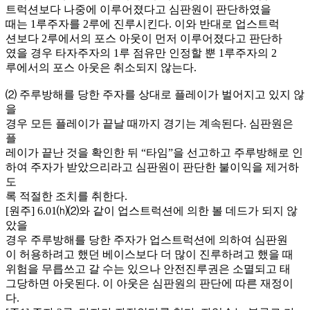
트럭션보다 나중에 이루어졌다고 심판원이 판단하였을
때는 1루주자를 2루에 진루시킨다. 이와 반대로 업스트럭
션보다 2루에서의 포스 아웃이 먼저 이루어졌다고 판단하
였을 경우 타자주자의 1루 점유만 인정할 뿐 1루주자의 2
루에서의 포스 아웃은 취소되지 않는다.
⑵ 주루방해를 당한 주자를 상대로 플레이가 벌어지고 있지 않
을
경우 모든 플레이가 끝날 때까지 경기는 계속된다. 심판원은
플
레이가 끝난 것을 확인한 뒤 “타임”을 선고하고 주루방해로 인
하여 주자가 받았으리라고 심판원이 판단한 불이익을 제거하
도
록 적절한 조치를 취한다.
[원주] 6.01⒣⑵와 같이 업스트럭션에 의한 볼 데드가 되지 않
았을
경우 주루방해를 당한 주자가 업스트럭션에 의하여 심판원
이 허용하려고 했던 베이스보다 더 많이 진루하려고 했을 때
위험을 무릅쓰고 갈 수는 있으나 안전진루권은 소멸되고 태
그당하면 아웃된다. 이 아웃은 심판원의 판단에 따른 재정이
다.