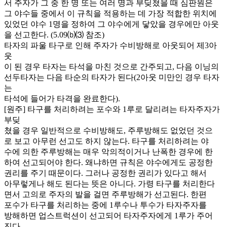
서 주자가 그 중 한 명 또는 여러 명과 부딪쳤을 때 심판원은
그 야수들 중에서 이 규칙을 적용하는 데 가장 적합한 위치에
있었던 야수 1명을 정하여 그 야수에게 닿았을 경우에만 아웃
을 선고한다. (5.09⒝⑶ 참조)
타자의 파울 타구로 인해 주자가 수비방해로 아웃되어 제3아
웃
이 된 경우 타자는 타석을 마친 것으로 간주되고, 다음 이닝의
선두타자는 다음 타순의 타자가 된다(2아웃 미만인 경우 타자
는
타석에 들어가 타격을 완료한다).
[원주] 타구를 처리하려는 포수와 1루로 달리려는 타자주자가
부딪
쳤을 경우 일반적으로 수비방해도, 주루방해도 없었던 것으
로 보고 아무런 선고도 하지 않는다. 타구를 처리하려는 야
수에 의한 주루방해는 매우 악의적이거나 난폭한 경우에 한
하여 선고되어야 한다. 왜냐하면 규칙은 야수에게도 공정한
권리를 주기 때문이다. 그러나 공정한 권리가 있다고 해서
아무렇게나 해도 된다는 뜻은 아니다. 가령 타구를 처리한다
면서 고의로 주자의 발을 걸면 주루방해가 선고된다. 한편
포수가 타구를 처리하는 중에 1루수나 투수가 타자주자를
방해하면 업스트럭션이 선고되어 타자주자에게 1루가 주어
진다.