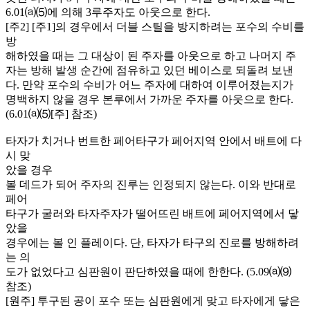
6.01⒜⑸에 의해 3루주자도 아웃으로 한다.
[주2] [주1]의 경우에서 더블 스틸을 방지하려는 포수의 수비를
방
해하였을 때는 그 대상이 된 주자를 아웃으로 하고 나머지 주
자는 방해 발생 순간에 점유하고 있던 베이스로 되돌려 보낸
다. 만약 포수의 수비가 어느 주자에 대하여 이루어졌는지가
명백하지 않을 경우 본루에서 가까운 주자를 아웃으로 한다.
(6.01⒜⑸[주] 참조)
타자가 치거나 번트한 페어타구가 페어지역 안에서 배트에 다
시 맞
았을 경우
볼 데드가 되어 주자의 진루는 인정되지 않는다. 이와 반대로
페어
타구가 굴러와 타자주자가 떨어뜨린 배트에 페어지역에서 닿
았을
경우에는 볼 인 플레이다. 단, 타자가 타구의 진로를 방해하려
는 의
도가 없었다고 심판원이 판단하였을 때에 한한다. (5.09⒜⑼
참조)
[원주] 투구된 공이 포수 또는 심판원에게 맞고 타자에게 닿은