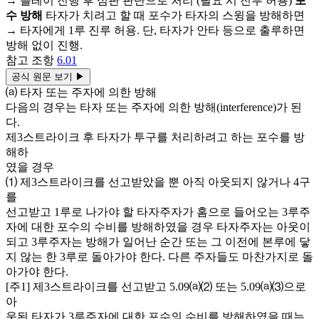
→ 플레이 진행 후 심판 판단으로 처리 (필요 시 진루 허용)
포
수 방해
타자가 치려고 할 때 포수가 타자의 스윙을 방해하면
→ 타자에게 1루 진루 허용. 단, 타자가 안타 등으로 출루하면
방해 없이 진행.
참고 조항
6.01
공식 원문 보기
▶
⒜ 타자 또는 주자에 의한 방해
다음의 경우는 타자 또는 주자에 의한 방해(interference)가 된
다.
제3스트라이크 후 타자가 투구를 처리하려고 하는 포수를 방
해하
였을 경우
⑴ 제3스트라이크를 선고받았을 뿐 아직 아웃되지 않거나 4구
를
선고받고 1루로 나가야 할 타자주자가 홈으로 들어오는 3루주
자에 대한 포수의 수비를 방해하였을 경우 타자주자는 아웃이
되고 3루주자는 방해가 일어난 순간 또는 그 이전에 본루에 닿
지 않는 한 3루로 돌아가야 한다. 다른 주자들도 마찬가지로 돌
아가야 한다.
[주1] 제3스트라이크를 선고받고 5.09⒜⑵ 또는 5.09⒜⑶으로
아
웃된 타자가 3루주자에 대한 포수의 수비를 방해하였을 때는