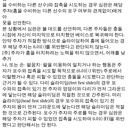
을 수비하는 다른 선수)와 접촉을 시도하는 경우 심판은 해당
주자(홈을 수비하는 다른 선수의 포구 여부와 관계없이)에게
아
웃을 선언한다.
본 상황에서 심판은 볼 데드를 선언하며, 다른 주자들은 충돌
시점에 자신이 마지막으로 터치했던 베이스로 복귀해야 한다.
만약 주자가 적절한 방식으로 슬라이딩하여 홈에 들어오는 경
우 해당 주자는 6.01⒤를 위반했다고 판단되지 않는다.
[주] 주자가 홈을 터치하려는 노력을 하지 않으면서, 어깨를 낮
추거
나, 또는 손· 팔꿈치· 팔을 이용하여 밀치거나 하는 행동은 주
자가 포수와 접촉을 시도할 목적으로 (6.01⒤ 위반) 주로에서
이탈했거나 혹은 피할 수 있었던 충돌을 시도했다고 판단하는
근거가 될 수 있다. 다리 슬라이딩(feet first slide)의 경우 포
수와의 접촉이 있기 전 주자의 엉덩이와 다리가 먼저 그라운드
에 닿는다면 해당 슬라이딩은 적절한 것으로 간주된다. 머리
슬라이딩(head first slide)의 경우 포수와의 접촉이 있기 전
주자의 몸이 먼저 그라운드에 닿는다면 해당 슬라이딩은 적절
한 것으로 간주된다. 포수가 주자의 주로를 막는 경우 심판은
해당 주자가 피할 수 있었던 접촉을 시도하여 6.01⒤⑴을 위반
했다고 판단해서는 안 된다.