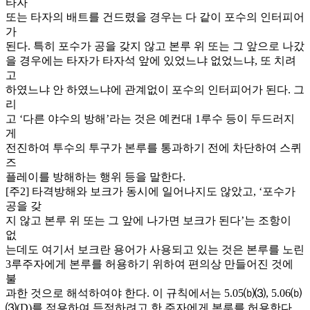
타자
또는 타자의 배트를 건드렸을 경우는 다 같이 포수의 인터피어
가
된다. 특히 포수가 공을 갖지 않고 본루 위 또는 그 앞으로 나갔
을 경우에는 타자가 타자석 앞에 있었느냐 없었느냐, 또 치려
고
하였느냐 안 하였느냐에 관계없이 포수의 인터피어가 된다. 그
리
고 ‘다른 야수의 방해’라는 것은 예컨대 1루수 등이 두드러지
게
전진하여 투수의 투구가 본루를 통과하기 전에 차단하여 스퀴
즈
플레이를 방해하는 행위 등을 말한다.
[주2] 타격방해와 보크가 동시에 일어나지도 않았고, ‘포수가
공을 갖
지 않고 본루 위 또는 그 앞에 나가면 보크가 된다’는 조항이
없
는데도 여기서 보크란 용어가 사용되고 있는 것은 본루를 노린
3루주자에게 본루를 허용하기 위하여 편의상 만들어진 것에
불
과한 것으로 해석하여야 한다. 이 규칙에서는 5.05⒝⑶, 5.06⒝
⑶(D)를 적용하여 득점하려고 한 주자에게 본루를 허용한다.