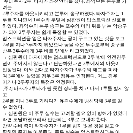
[주1] 주자 2루. 타자가 좌전안타를 쳤다. 좌익수는 본루로 가
려는
2루주자를 아웃시키려고 본루에 송구하였다. 타자주자는 1
루를 지나면서 1루수와 부딪쳐 심판원이 업스트럭션 신호를
하였다. 좌익수의 본루 송구는 포수의 머리 위를 넘는 악송구
가 되어 2루주자는 쉽게 득점할 수 있었다.
업스트럭션을 얻은 타자주자는 공이 구르고 있는 것을 보고
2루를 지나 3루까지 뛰었으나 공을 주운 투수로부터 송구를
받은 3루수에게 3루 바로 앞에서 태그되었다.
→ 심판원이 타자에게는 업스트럭션으로 2루 밖에 안전진루
권이 주어지지 않는다고 판단하였다면 3루에서의 아웃이
인정된다. 이와 반대로 타자주자가 3루수의 태그를 피하
여 3루에서 살았을 경우 3루 점유는 인정된다. 어느 경우
이거나 2루주자의 득점은 인정된다.
[주2] 타자가 3루타가 될 듯한 장타를 치고 나서 1루를 밟지 않
고
2루를 지나 3루로 가려다가 유격수에게 방해당해 3루로 갈
수 없었다.
→ 심판원은 이 주루 실수는 고려할 필요 없이 방해가 없었더
라면 도달하였으리라 판단되는 3루로 보내야 한다.
만약 수비 측이 타자주자가 1루를 밟지 않은 것을 알고 어
필하면 주자는 아웃된다. 주루 실수는 업스트럭션과는 아