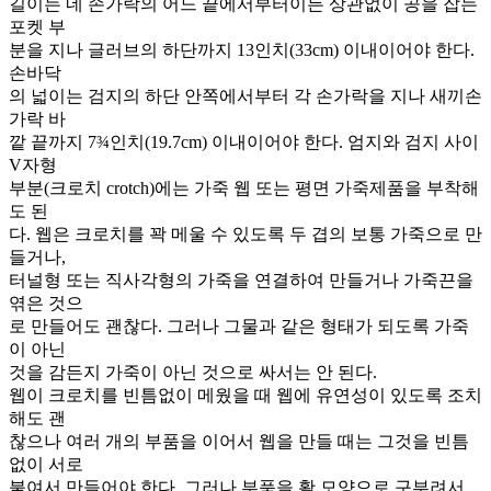
길이는 네 손가락의 어느 끝에서부터이든 상관없이 공을 잡는
포켓 부
분을 지나 글러브의 하단까지 13인치(33cm) 이내이어야 한다.
손바닥
의 넓이는 검지의 하단 안쪽에서부터 각 손가락을 지나 새끼손
가락 바
깥 끝까지 7¾인치(19.7cm) 이내이어야 한다. 엄지와 검지 사이
V자형
부분(크로치 crotch)에는 가죽 웹 또는 평면 가죽제품을 부착해
도 된
다. 웹은 크로치를 꽉 메울 수 있도록 두 겹의 보통 가죽으로 만
들거나,
터널형 또는 직사각형의 가죽을 연결하여 만들거나 가죽끈을
엮은 것으
로 만들어도 괜찮다. 그러나 그물과 같은 형태가 되도록 가죽
이 아닌
것을 감든지 가죽이 아닌 것으로 싸서는 안 된다.
웹이 크로치를 빈틈없이 메웠을 때 웹에 유연성이 있도록 조치
해도 괜
찮으나 여러 개의 부품을 이어서 웹을 만들 때는 그것을 빈틈
없이 서로
붙여서 만들어야 한다. 그러나 부품을 활 모양으로 구부려서