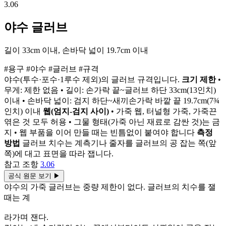
3.06
야수 글러브
길이 33cm 이내, 손바닥 넓이 19.7cm 이내
#용구
#야수
#글러브
#규격
야수(투수·포수·1루수 제외)의 글러브 규격입니다.
크기 제한
•
무게: 제한 없음 • 길이: 손가락 끝~글러브 하단 33cm(13인치)
이내 • 손바닥 넓이: 검지 하단~새끼손가락 바깥 끝 19.7cm(7¾
인치) 이내
웹(엄지-검지 사이)
• 가죽 웹, 터널형 가죽, 가죽끈
엮은 것 모두 허용 • 그물 형태(가죽 아닌 재료로 감싼 것)는 금
지 • 웹 부품을 이어 만들 때는 빈틈없이 붙여야 합니다
측정
방법
글러브 치수는 계측기나 줄자를 글러브의 공 잡는 쪽(앞
쪽)에 대고 표면을 따라 잽니다.
참고 조항
3.06
공식 원문 보기
▶
야수의 가죽 글러브는 중량 제한이 없다. 글러브의 치수를 잴
때는 계
라가며 잰다.