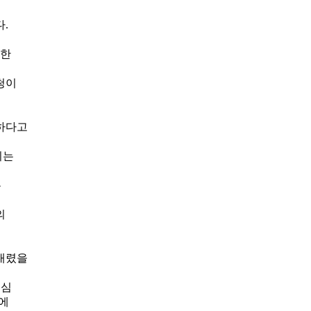
.
포한
청이
하다고
지는
는
의
 내렸을
 심
치에