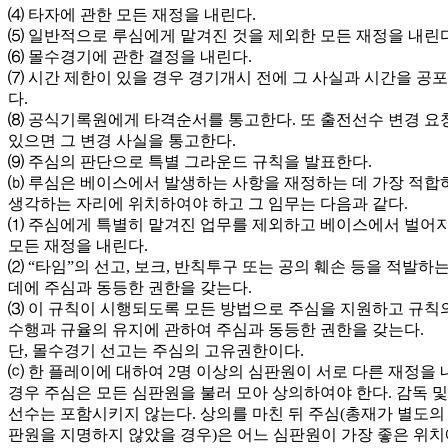
⑷ 타자에 관한 모든 재정을 내린다.
⑸ 일반적으로 루심에게 맡겨진 것을 제외한 모든 재정을 내린다
⑹ 몰수경기에 관한 결정을 내린다.
⑺ 시간 제한이 있을 경우 경기개시 전에 그 사실과 시간을 공
다.
⑻ 공식기록원에게 타격순서를 통고한다. 또 출전선수 변경 요
있으면 그 변경 사실을 통고한다.
⑼ 주심의 판단으로 특별 그라운드 규칙을 발표한다.
⒝ 루심은 베이스에서 발생하는 사항을 재정하는 데 가장 적합
생각하는 자리에 위치하여야 하고 그 임무는 다음과 같다.
⑴ 주심에게 특별히 맡겨진 업무를 제외하고 베이스에서 벌어
모든 재정을 내린다.
⑵ “타임”의 선고, 보크, 반칙투구 또는 공의 훼손 등을 적발하
데에 주심과 동등한 권한을 갖는다.
⑶ 이 규칙이 시행되도록 모든 방법으로 주심을 지원하고 규칙
수행과 규율의 유지에 관하여 주심과 동등한 권한을 갖는다.
단, 몰수경기 선고는 주심의 고유권한이다.
⒞ 한 플레이에 대하여 2명 이상의 심판원이 서로 다른 재정을
경우 주심은 모든 심판원을 불러 모아 상의하여야 한다. 감독 및
선수는 포함시키지 않는다. 상의를 마친 뒤 주심(총재가 별도의
판원을 지명하지 않았을 경우)은 어느 심판원이 가장 좋은 위