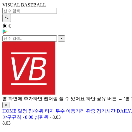
VISUAL BASEBALL
🔍
☀
☾
×
홈 화면에 추가하면 앱처럼 쓸 수 있어요
하단 공유 버튼 → ‘홈
×
HOME
일정
팀/순위
타자
투수
이동거리
관중
경기시간
DAILY
야구규칙
›
8.00 심판원
›
8.03
8.03