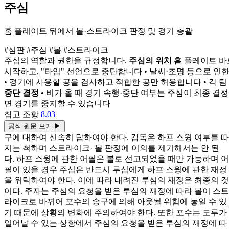
주심
홈 플레이트 뒤에서 볼·스트라이크 판정 및 경기 총괄
#심판
#주심
#볼
#스트라이크
주심의 역할과 권한을 규정합니다.
주심의 위치
홈 플레이트 바
시작하고, "타임" 선언으로 중단합니다 • 날씨·조명 등으로 인
• 경기에 사용할 공을 검사하고 적합한 공만 허용합니다 • 각
중단 결정
• 비가 올 때 경기 속행·중단 여부는 주심이 최종 결
면 경기를 중지할 수 있습니다
참고 조항
8.03
공식 원문 보기
▶
구에 대하여 신속히 답하여야 한다. 감독은 하프 스윙 여부를 따
지는 척하며 스트라이크· 볼 판정에 이의를 제기해서는 안 된
다. 하프 스윙에 관한 어필은 볼로 선고되었을 때만 가능하며 어
필이 있을 경우 주심은 반드시 루심에게 하프 스윙에 관한 재정
을 위탁하여야 한다. 이에 따라 내려진 루심의 재정은 최종의 것
이다. 주자는 주심의 요청을 받은 루심의 재정에 따라 볼이 스트
라이크로 바뀌어 포수의 송구에 의해 아웃될 위험에 놓일 수 있
기 때문에 상황의 변화에 주의하여야 한다. 또한 포수는 도루가
일어날 수 있는 상황에서 주심의 요청을 받은 루심의 재정에 따