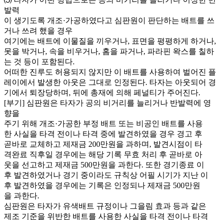
발력
이 생기도록 개조·가공하였다고 심판원이 판단하는 배트를 쓰
거나 쓰려 했을 경우
여기에는 배트에 이물질을 끼우거나, 표면을 평평하게 하거나,
못을 박거나, 속을 비우거나, 홈을 파거나, 파라핀 왁스를 칠하
는 것 등이 포함된다.
어떠한 진루도 허용되지 않지만 이 배트를 사용하여 벌어진 플
레이에서 발생한 아웃은 그대로 인정된다. 타자는 아웃되어 경
기에서 퇴장당하며, 뒤에 총재에 의해 페널티가 주어진다.
[부기] 심판원은 타자가 공의 비거리를 늘리거나 반발력에 영
향을
주기 위해 개조·가공한 부정 배트 또는 비공인 배트를 사용
한 사실을 타격 전이나 타격 중에 발견하였을 경우 경고 후
곧바로 교체하고 제재금 200만원을 과하며, 발견시점이 타
격완료 직후일 경우에는 해당 기록 무효 처리 후 곧바로 아
웃을 선고하고 제재금 500만원을 과한다. 또한 경기종료 이
후 발견하였거나 경기 중이라도 규칙상 어필 시기가 지난 이
후 발견하였을 경우에는 기록은 인정되나 제재금 500만원
을 과한다.
심판원은 타자가 유색배트 규정이나 그을림 효과 등과 같은
제조 기준을 위반한 배트를 사용한 사실을 타격 전이나 타격