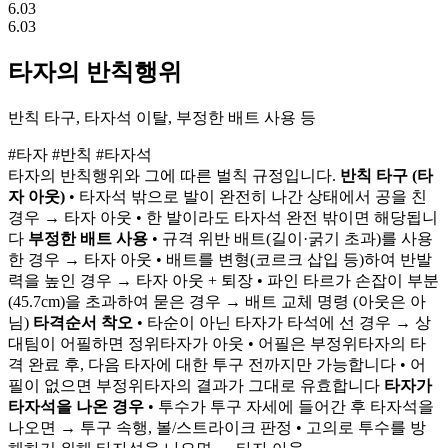
6.03
6.03
타자의 반칙행위
반칙 타구, 타자석 이탈, 부정한 배트 사용 등
#타자
#반칙
#타자석
타자의 반칙행위와 그에 따른 벌칙 규정입니다.
반칙 타구 (타
자 아웃)
• 타자석 밖으로 발이 완전히 나간 상태에서 공을 친
경우 → 타자 아웃 • 한 발이라도 타자석 완전 밖이면 해당됩니
다
부정한 배트 사용
• 규격 위반 배트(길이·굵기 초과)를 사용
한 경우 → 타자 아웃 • 배트를 변형(코르크 삽입 등)하여 반발
력을 높인 경우 → 타자 아웃 + 퇴장 • 파인 타르가 손잡이 부분
(45.7cm)을 초과하여 묻은 경우 → 배트 교체 명령 (아웃은 아
님)
타격순서 착오
• 타순이 아닌 타자가 타석에 선 경우 → 상
대팀이 어필하면 정위타자가 아웃 • 어필은 부정위타자의 타
격 완료 후, 다음 타자에 대한 투구 전까지만 가능합니다 • 어
필이 없으면 부정위타자의 결과가 그대로 유효합니다
타자가
타자석을 나온 경우
• 투수가 투구 자세에 들어간 후 타자석을
나오면 → 투구 속행, 볼/스트라이크 판정 • 고의로 투수를 방