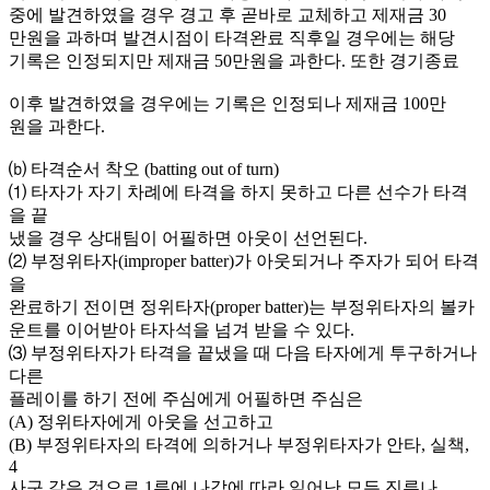
중에 발견하였을 경우 경고 후 곧바로 교체하고 제재금 30
만원을 과하며 발견시점이 타격완료 직후일 경우에는 해당
기록은 인정되지만 제재금 50만원을 과한다. 또한 경기종료
이후 발견하였을 경우에는 기록은 인정되나 제재금 100만
원을 과한다.
⒝ 타격순서 착오 (batting out of turn)
⑴ 타자가 자기 차례에 타격을 하지 못하고 다른 선수가 타격
을 끝
냈을 경우 상대팀이 어필하면 아웃이 선언된다.
⑵ 부정위타자(improper batter)가 아웃되거나 주자가 되어 타격
을
완료하기 전이면 정위타자(proper batter)는 부정위타자의 볼카
운트를 이어받아 타자석을 넘겨 받을 수 있다.
⑶ 부정위타자가 타격을 끝냈을 때 다음 타자에게 투구하거나
다른
플레이를 하기 전에 주심에게 어필하면 주심은
(A) 정위타자에게 아웃을 선고하고
(B) 부정위타자의 타격에 의하거나 부정위타자가 안타, 실책,
4
사구 같은 것으로 1루에 나감에 따라 일어난 모든 진루나