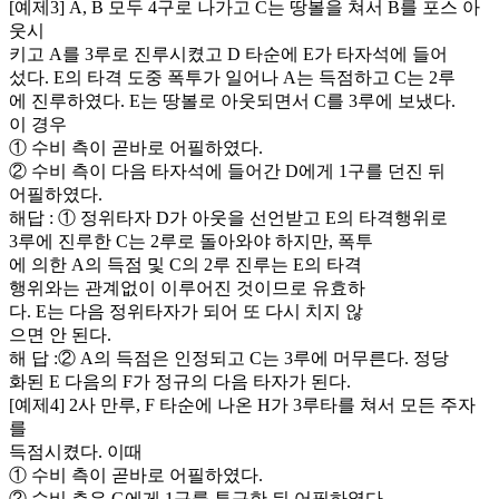
[예제3] A, B 모두 4구로 나가고 C는 땅볼을 쳐서 B를 포스 아
웃시
키고 A를 3루로 진루시켰고 D 타순에 E가 타자석에 들어
섰다. E의 타격 도중 폭투가 일어나 A는 득점하고 C는 2루
에 진루하였다. E는 땅볼로 아웃되면서 C를 3루에 보냈다.
이 경우
① 수비 측이 곧바로 어필하였다.
② 수비 측이 다음 타자석에 들어간 D에게 1구를 던진 뒤
어필하였다.
해답 : ① 정위타자 D가 아웃을 선언받고 E의 타격행위로
3루에 진루한 C는 2루로 돌아와야 하지만, 폭투
에 의한 A의 득점 및 C의 2루 진루는 E의 타격
행위와는 관계없이 이루어진 것이므로 유효하
다. E는 다음 정위타자가 되어 또 다시 치지 않
으면 안 된다.
해 답 :② A의 득점은 인정되고 C는 3루에 머무른다. 정당
화된 E 다음의 F가 정규의 다음 타자가 된다.
[예제4] 2사 만루, F 타순에 나온 H가 3루타를 쳐서 모든 주자
를
득점시켰다. 이때
① 수비 측이 곧바로 어필하였다.
② 수비 측은 G에게 1구를 투구한 뒤 어필하였다.