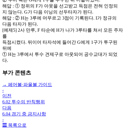
해답 : ① 정위의 F가 아웃을 선고받고 득점은 전혀 인정되
지 않는다. G가 다음 이닝의 선두타자가 된다.
해답 : ② H는 3루에 머무르고 3점이 기록된다. I가 정규의
다음 타자가 된다.
[예제5] 2사 만루, F 타순에 H가 나가 3루타를 쳐서 모든 주자
를
득점시켰다. 뒤이어 타자석에 들어간 G에게 1구가 투구된
뒤에
① H는 3루에서 투수 견제구로 아웃되어 공수교대가 되었
다.
부가 콘텐츠
→
페어볼·파울볼 가이드
‹
이전
6.02 투수의 반칙행위
다음
6.04 경기 중 금지사항
›
☰ 목록으로