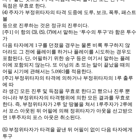
득점은 무효로 한다.
⑷ 주자가 부정위타자의 타격 도중에 도루, 보크, 폭투, 패스트
볼
등으로 진루하는 것은 정규의 진루이다.
[주1] 이 항의 ⑶, ⑸, ⑺에서 말하는 ‘투수의 투구’라 함은 투수
가
다음 타자에게 1구를 던졌을 경우는 물론 비록 투구하지 않
더라도 그 전에 플레이를 하거나 플레이를 시도하는 경우도
포함된다. 단, 어필하기 위한 송구 등은 여기서 말하는 플레
이에 포함되지 않는다. 또 이닝의 초 또는 말이 끝났을 때의
어필 시기에 관해서는 5.09⒞를 적용한다.
[주2] 부정위타자의 타격에 의하거나 부정위타자의 1루 출루
에 따
라 생긴 모든 진루 및 득점을 무효로 한다고 했으나 진루 뿐
아니라 부정위타자의 타격행위에 의한 모든 결과를 무효로
한다. 즉, 부정위타자가 2루 앞 땅볼을 쳐서 1루주자가 2루에
서 포스 아웃된 뒤 어필에 의해 정위타자가 아웃을 선고받으
면 1루주자의 포스 아웃은 취소된다.
⑸ 부정위타자가 타격을 끝낸 뒤 어필이 없이 다음 타자에게
투구