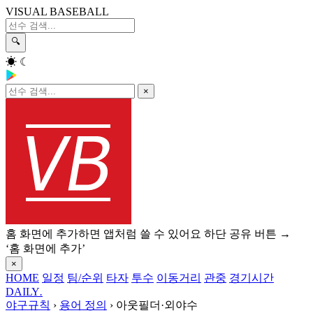
VISUAL BASEBALL
🔍
☀
☾
×
홈 화면에 추가하면 앱처럼 쓸 수 있어요
하단 공유 버튼 →
‘홈 화면에 추가’
×
HOME
일정
팀/순위
타자
투수
이동거리
관중
경기시간
DAILY
.
야구규칙
›
용어 정의
›
아웃필더·외야수