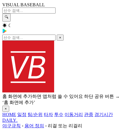
VISUAL BASEBALL
🔍
☀
☾
×
홈 화면에 추가하면 앱처럼 쓸 수 있어요
하단 공유 버튼 →
‘홈 화면에 추가’
×
HOME
일정
팀/순위
타자
투수
이동거리
관중
경기시간
DAILY
.
야구규칙
›
용어 정의
›
리걸 또는 리걸리