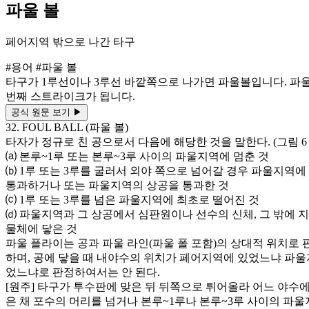
파울 볼
페어지역 밖으로 나간 타구
#용어
#파울 볼
타구가 1루선이나 3루선 바깥쪽으로 나가면 파울볼입니다. 파울
번째 스트라이크가 됩니다.
공식 원문 보기
▶
32. FOUL BALL (파울 볼)
타자가 정규로 친 공으로서 다음에 해당한 것을 말한다. (그림 6
⒜ 본루~1루 또는 본루~3루 사이의 파울지역에 멈춘 것
⒝ 1루 또는 3루를 굴러서 외야 쪽으로 넘어갈 경우 파울지역
통과하거나 또는 파울지역의 상공을 통과한 것
⒞ 1루 또는 3루를 넘은 파울지역에 최초로 떨어진 것
⒟ 파울지역과 그 상공에서 심판원이나 선수의 신체, 그 밖에 
물체에 닿은 것
파울 플라이는 공과 파울 라인(파울 폴 포함)의 상대적 위치로
하며, 공에 닿을 때 내야수의 위치가 페어지역에 있었느냐 파울
었느냐로 판정하여서는 안 된다.
[원주] 타구가 투수판에 맞은 뒤 뒤쪽으로 튀어올라 어느 야수
은 채 포수의 머리를 넘거나 본루~1루나 본루~3루 사이의 파