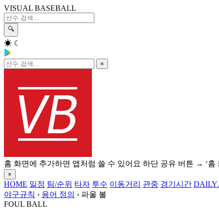
VISUAL BASEBALL
🔍
☀
☾
×
홈 화면에 추가하면 앱처럼 쓸 수 있어요
하단 공유 버튼 → ‘홈
×
HOME
일정
팀/순위
타자
투수
이동거리
관중
경기시간
DAILY
야구규칙
›
용어 정의
›
파울 볼
FOUL BALL