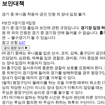
보안대책
경기 중 유니폼 착용자·공인 인원 외 장내 입장 불가
#보안
#경기장
#입장
경기 중 경기장 출입과 보안에 관한 규정입니다.
경기장 입장 허
원 위 외의 인원은 경기 중 경기장 안에 들어올 수 없습니다.
홈
면 → 몰수경기가 될 수 있습니다
참고 조항
4.07
공식 원문 보기
▶
⒜ 경기 중에는 유니폼을 입은 선수, 코치, 감독, 홈구단이 공인
진담당자, 심판원, 제복을 입은 경찰관, 경비원, 기타 종업원 외
는 장내 입장이 허용되지 않는다.
⒝ 홈구단은 질서유지에 충분한 경찰의 보호를 요청해야 한다.
중 외부인이 경기장에 들어와 경기를 방해하였을 경우 원정구
장내가 정리될 때까지 경기를 거부할 수 있다.
[벌칙] 원정구단이 플레이를 하는 것을 거부한 때부터 최소한 1
상의 적당한 시간이 지나도 장내 정리가 이뤄지지 않았을 때는
주심은 원정구단의 승리로 경기를 몰수할 수 있다.
[주] 여기에서 말하는 적당한 시간은 주심의 판단에 따른 것이다
경기는 루심과 협의한 뒤 주심이 취하는 최후의 수단이다. 그러