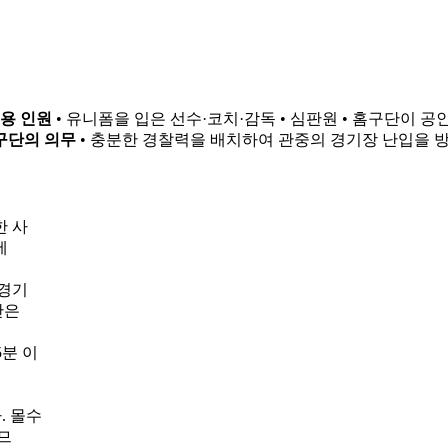
용 인원
• 유니폼을 입은 선수·코치·감독 • 심판원 • 홈구단이 공
구단의 의무
• 충분한 경찰력을 배치하여 관중의 경기장 난입을 
한 사
에
 경기
단은
5분 이
. 몰수
므