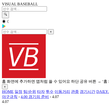
VISUAL BASEBALL
🔍
☀
☾
×
홈 화면에 추가하면 앱처럼 쓸 수 있어요
하단 공유 버튼 → ‘홈
×
HOME
일정
팀/순위
타자
투수
이동거리
관중
경기시간
DAILY
야구규칙
›
4.00 경기의 준비
›
4.07
4.07