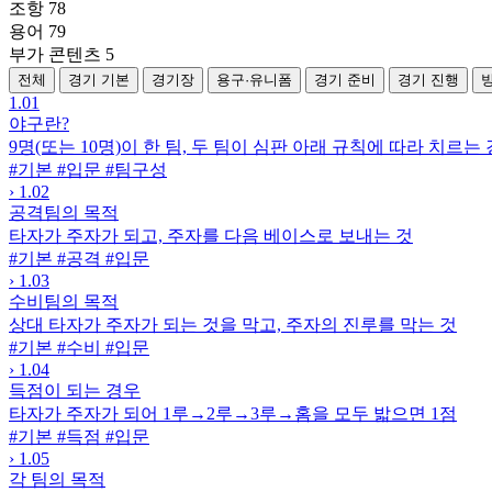
조항
78
용어
79
부가 콘텐츠
5
전체
경기 기본
경기장
용구·유니폼
경기 준비
경기 진행
1.01
야구란?
9명(또는 10명)이 한 팀, 두 팀이 심판 아래 규칙에 따라 치르는
#기본
#입문
#팀구성
›
1.02
공격팀의 목적
타자가 주자가 되고, 주자를 다음 베이스로 보내는 것
#기본
#공격
#입문
›
1.03
수비팀의 목적
상대 타자가 주자가 되는 것을 막고, 주자의 진루를 막는 것
#기본
#수비
#입문
›
1.04
득점이 되는 경우
타자가 주자가 되어 1루→2루→3루→홈을 모두 밟으면 1점
#기본
#득점
#입문
›
1.05
각 팀의 목적