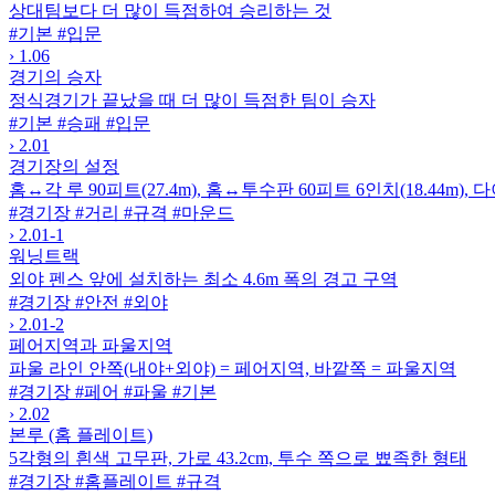
상대팀보다 더 많이 득점하여 승리하는 것
#기본
#입문
›
1.06
경기의 승자
정식경기가 끝났을 때 더 많이 득점한 팀이 승자
#기본
#승패
#입문
›
2.01
경기장의 설정
홈↔각 루 90피트(27.4m), 홈↔투수판 60피트 6인치(18.44m)
#경기장
#거리
#규격
#마운드
›
2.01-1
워닝트랙
외야 펜스 앞에 설치하는 최소 4.6m 폭의 경고 구역
#경기장
#안전
#외야
›
2.01-2
페어지역과 파울지역
파울 라인 안쪽(내야+외야) = 페어지역, 바깥쪽 = 파울지역
#경기장
#페어
#파울
#기본
›
2.02
본루 (홈 플레이트)
5각형의 흰색 고무판, 가로 43.2cm, 투수 쪽으로 뾰족한 형태
#경기장
#홈플레이트
#규격