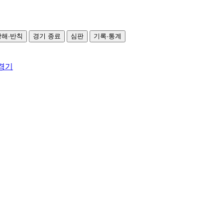
방해·반칙
경기 종료
심판
기록·통계
 경기