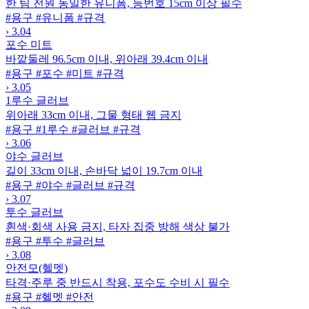
한 팀 전원 동일한 유니폼, 등번호 15cm 이상 필수
#용구
#유니폼
#규격
›
3.04
포수 미트
바깥둘레 96.5cm 이내, 위아래 39.4cm 이내
#용구
#포수
#미트
#규격
›
3.05
1루수 글러브
위아래 33cm 이내, 그물 형태 웹 금지
#용구
#1루수
#글러브
#규격
›
3.06
야수 글러브
길이 33cm 이내, 손바닥 넓이 19.7cm 이내
#용구
#야수
#글러브
#규격
›
3.07
투수 글러브
흰색·회색 사용 금지, 타자 집중 방해 색상 불가
#용구
#투수
#글러브
›
3.08
안전모(헬멧)
타격·주루 중 반드시 착용, 포수도 수비 시 필수
#용구
#헬멧
#안전