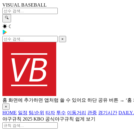
VISUAL BASEBALL
🔍
☀
☾
×
홈 화면에 추가하면 앱처럼 쓸 수 있어요
하단 공유 버튼 → ‘홈
×
HOME
일정
팀/순위
타자
투수
이동거리
관중
경기시간
DAILY
야구규칙
2025 KBO 공식야구규칙 쉽게 보기