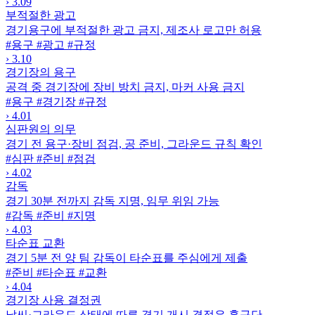
›
3.09
부적절한 광고
경기용구에 부적절한 광고 금지, 제조사 로고만 허용
#용구
#광고
#규정
›
3.10
경기장의 용구
공격 중 경기장에 장비 방치 금지, 마커 사용 금지
#용구
#경기장
#규정
›
4.01
심판원의 의무
경기 전 용구·장비 점검, 공 준비, 그라운드 규칙 확인
#심판
#준비
#점검
›
4.02
감독
경기 30분 전까지 감독 지명, 임무 위임 가능
#감독
#준비
#지명
›
4.03
타순표 교환
경기 5분 전 양 팀 감독이 타순표를 주심에게 제출
#준비
#타순표
#교환
›
4.04
경기장 사용 결정권
날씨·그라운드 상태에 따른 경기 개시 결정은 홈구단