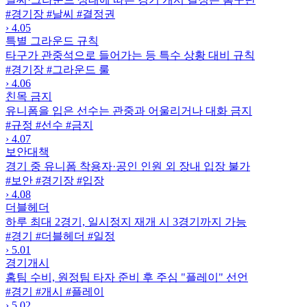
#경기장
#날씨
#결정권
›
4.05
특별 그라운드 규칙
타구가 관중석으로 들어가는 등 특수 상황 대비 규칙
#경기장
#그라운드 룰
›
4.06
친목 금지
유니폼을 입은 선수는 관중과 어울리거나 대화 금지
#규정
#선수
#금지
›
4.07
보안대책
경기 중 유니폼 착용자·공인 인원 외 장내 입장 불가
#보안
#경기장
#입장
›
4.08
더블헤더
하루 최대 2경기, 일시정지 재개 시 3경기까지 가능
#경기
#더블헤더
#일정
›
5.01
경기개시
홈팀 수비, 원정팀 타자 준비 후 주심 "플레이" 선언
#경기
#개시
#플레이
›
5.02