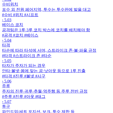
수비위치
포수 외 전원 페어지역, 투수는 투수판에 발을 대고
#수비
#위치
#시프트
›
5.03
베이스 코치
공격팀은 1루·3루 코치 박스에 코치를 배치해야 함
#공격
#코치
#베이스
›
5.04
타격
타순에 따라 타석에 서며, 스트라이크 존·볼·파울 규정
#타격
#스트라이크 존
#타순
›
5.05
타자가 주자가 되는 경우
안타·볼넷·몸에 맞는 공·낫아웃 등으로 1루 진출
#타격
#진루
#볼넷
#사구
›
5.06
주루
주자의 진루·귀루·추월·역주행 등 주루 전반 규정
#주루
#진루
#아웃
#태그
›
5.07
투구
와인드업/세트 포지션, 보크, 투수 제한 등