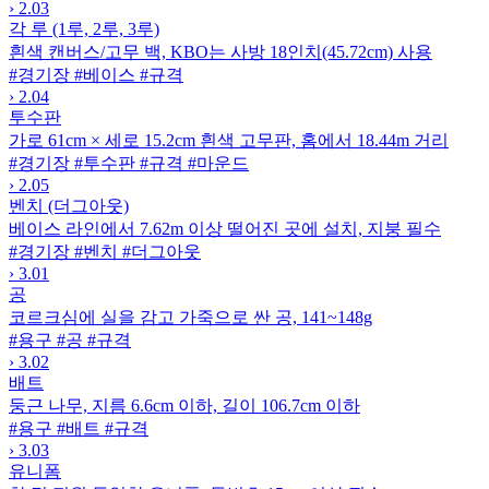
›
2.03
각 루 (1루, 2루, 3루)
흰색 캔버스/고무 백, KBO는 사방 18인치(45.72cm) 사용
#경기장
#베이스
#규격
›
2.04
투수판
가로 61cm × 세로 15.2cm 흰색 고무판, 홈에서 18.44m 거리
#경기장
#투수판
#규격
#마운드
›
2.05
벤치 (더그아웃)
베이스 라인에서 7.62m 이상 떨어진 곳에 설치, 지붕 필수
#경기장
#벤치
#더그아웃
›
3.01
공
코르크심에 실을 감고 가죽으로 싼 공, 141~148g
#용구
#공
#규격
›
3.02
배트
둥근 나무, 지름 6.6cm 이하, 길이 106.7cm 이하
#용구
#배트
#규격
›
3.03
유니폼