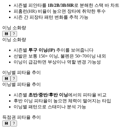
시즌별 피안타를
1B/2B/3B/HR
로 분해한 스택 바 차트
피홈런(HR) 비율이 높으면 장타에 취약한 투수
시즌 간 피장타 패턴 변화를 추적 가능
이닝 소화량
💾
?
이닝 소화량
시즌별
투구 이닝(IP)
추이를 보여줍니다
선발은 보통 150+ 이닝, 불펜은 50~70이닝 내외
이닝이 급감하면 부상이나 역할 변경 가능성
이닝별 피타율 추이
💾
?
이닝별 피타율 추이
시즌별
초반/중반/후반 이닝
에서의 피타율 비교
후반 이닝 피타율이 높으면 체력이 떨어지는 타입
이닝별 패턴으로 스태미나 분석 가능
득점권 피타율 추이
💾
?