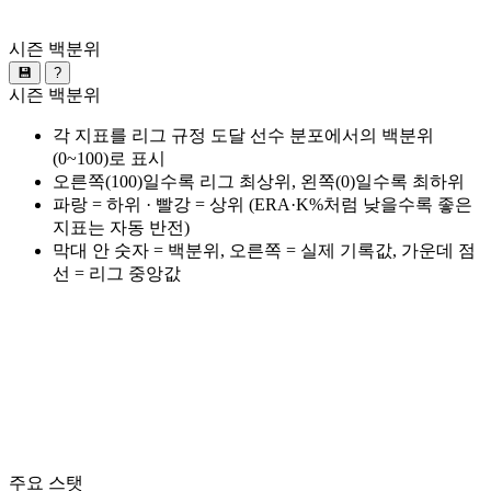
시즌 백분위
💾
?
시즌 백분위
각 지표를 리그 규정 도달 선수 분포에서의 백분위
(0~100)로 표시
오른쪽(100)일수록 리그 최상위, 왼쪽(0)일수록 최하위
파랑 = 하위 · 빨강 = 상위 (ERA·K%처럼 낮을수록 좋은
지표는 자동 반전)
막대 안 숫자 = 백분위, 오른쪽 = 실제 기록값, 가운데 점
선 = 리그 중앙값
주요 스탯