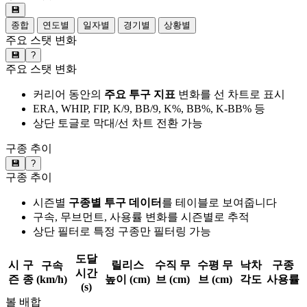
💾
종합
연도별
일자별
경기별
상황별
주요 스탯 변화
💾
?
주요 스탯 변화
커리어 동안의
주요 투구 지표
변화를 선 차트로 표시
ERA, WHIP, FIP, K/9, BB/9, K%, BB%, K-BB% 등
상단 토글로 막대/선 차트 전환 가능
구종 추이
💾
?
구종 추이
시즌별
구종별 투구 데이터
를 테이블로 보여줍니다
구속, 무브먼트, 사용률 변화를 시즌별로 추적
상단 필터로 특정 구종만 필터링 가능
도달
시
구
릴리스
수직 무
수평 무
낙차
구종
구속
시간
즌
종
(km/h)
높이 (cm)
브 (cm)
브 (cm)
각도
사용률
(s)
볼 배합