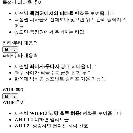
득점권 피타율 추이
시즌별
득점권에서의 피타율
변화를 보여줍니다
득점권 피타율이 전체보다 낮으면 위기 관리 능력이 뛰
어남
높으면 득점권에서 무너지는 타입
좌타/우타 대응력
💾
?
좌타/우타 대응력
시즌별
좌타자/우타자
상대 피타율 비교
좌우 차이가 작을수록 균형 잡힌 투수
한쪽에 약하면 원포인트 릴리프 기용 가능성
WHIP 추이
💾
?
WHIP 추이
시즌별
WHIP(이닝당 출루 허용)
변화를 보여줍니다
WHIP 1.0 이하면 엘리트급
WHIP가 상승하면 컨디션 하락 신호