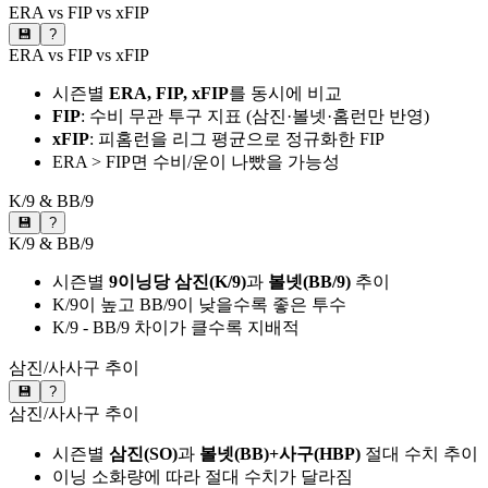
ERA vs FIP vs xFIP
💾
?
ERA vs FIP vs xFIP
시즌별
ERA, FIP, xFIP
를 동시에 비교
FIP
: 수비 무관 투구 지표 (삼진·볼넷·홈런만 반영)
xFIP
: 피홈런을 리그 평균으로 정규화한 FIP
ERA > FIP면 수비/운이 나빴을 가능성
K/9 & BB/9
💾
?
K/9 & BB/9
시즌별
9이닝당 삼진(K/9)
과
볼넷(BB/9)
추이
K/9이 높고 BB/9이 낮을수록 좋은 투수
K/9 - BB/9 차이가 클수록 지배적
삼진/사사구 추이
💾
?
삼진/사사구 추이
시즌별
삼진(SO)
과
볼넷(BB)+사구(HBP)
절대 수치 추이
이닝 소화량에 따라 절대 수치가 달라짐