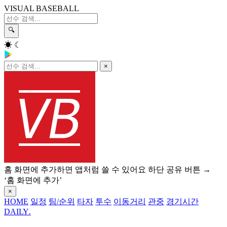
VISUAL BASEBALL
🔍
☀
☾
×
홈 화면에 추가하면 앱처럼 쓸 수 있어요
하단 공유 버튼 →
‘홈 화면에 추가’
×
HOME
일정
팀/순위
타자
투수
이동거리
관중
경기시간
DAILY
.