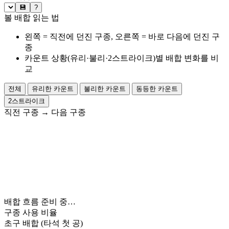
💾
?
볼 배합 읽는 법
왼쪽 = 직전에 던진 구종, 오른쪽 = 바로 다음에 던진 구
종
카운트 상황(유리·불리·2스트라이크)별 배합 변화를 비
교
전체
유리한 카운트
불리한 카운트
동등한 카운트
2스트라이크
직전 구종
→
다음 구종
배합 흐름 준비 중…
구종 사용 비율
초구 배합
(타석 첫 공)