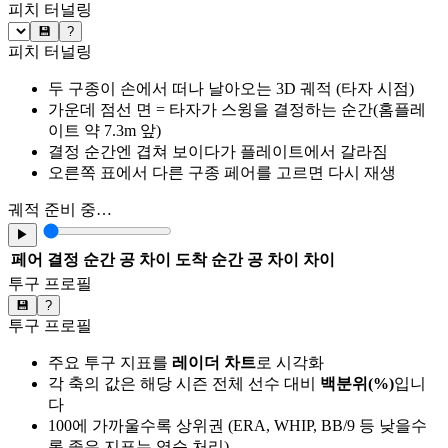
피치 터널링
💾
?
피치 터널링
두 구종이 손에서 떠나 날아오는 3D 궤적 (타자 시점)
가운데 점선 면 = 타자가 스윙을 결정하는 순간(홈플레
이트 약 7.3m 앞)
결정 순간엔 겹쳐 보이다가 플레이트에서 갈라짐
오른쪽 표에서 다른 구종 페어를 고르면 다시 재생
궤적 준비 중…
▶
페어
결정 순간 공 차이
도착 순간 공 차이
차이
투구 프로필
💾
?
투구 프로필
주요 투구 지표를
레이더 차트
로 시각화
각 축의 값은 해당 시즌 전체 선수 대비
백분위(%)
입니
다
100에 가까울수록 상위권 (ERA, WHIP, BB/9 등 낮을수
록 좋은 지표는 역순 처리)