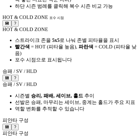
하단 시즌 범례를 클릭해 복수 시즌 비교 가능
HOT & COLD ZONE
포수 시점
💾
?
HOT & COLD ZONE
스트라이크 존을
5x5
로 나눠 존별 피타율을 표시
빨간색
= HOT (피타율 높음),
파란색
= COLD (피타율 낮
음)
포수 시점으로 표시됩니다
승패 / SV / HLD
💾
?
승패 / SV / HLD
시즌별
승리, 패배, 세이브, 홀드
추이
선발은 승패, 마무리는 세이브, 중계는 홀드가 주요 지표
역할 변화를 추적할 수 있습니다
피안타 구성
💾
?
피안타 구성