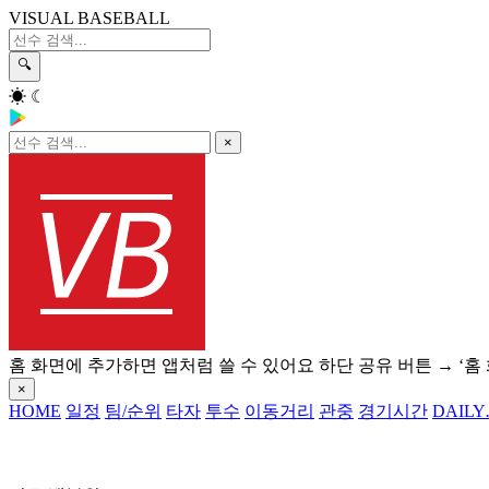
VISUAL BASEBALL
🔍
☀
☾
×
홈 화면에 추가하면 앱처럼 쓸 수 있어요
하단 공유 버튼 → ‘홈
×
HOME
일정
팀/순위
타자
투수
이동거리
관중
경기시간
DAILY