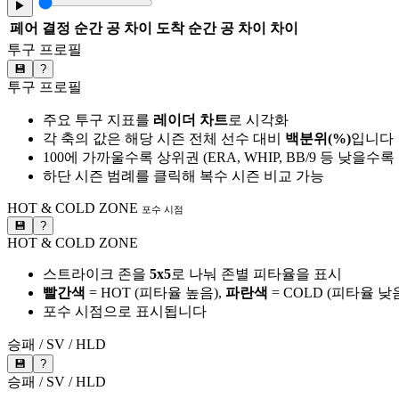
▶
페어
결정 순간 공 차이
도착 순간 공 차이
차이
투구 프로필
💾
?
투구 프로필
주요 투구 지표를
레이더 차트
로 시각화
각 축의 값은 해당 시즌 전체 선수 대비
백분위(%)
입니다
100에 가까울수록 상위권 (ERA, WHIP, BB/9 등 낮을수
하단 시즌 범례를 클릭해 복수 시즌 비교 가능
HOT & COLD ZONE
포수 시점
💾
?
HOT & COLD ZONE
스트라이크 존을
5x5
로 나눠 존별 피타율을 표시
빨간색
= HOT (피타율 높음),
파란색
= COLD (피타율 낮
포수 시점으로 표시됩니다
승패 / SV / HLD
💾
?
승패 / SV / HLD