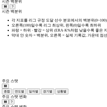
시즌 백분위
💾
?
시즌 백분위
각 지표를 리그 규정 도달 선수 분포에서의 백분위(0~100
오른쪽(100)일수록 리그 최상위, 왼쪽(0)일수록 최하위
파랑 = 하위 · 빨강 = 상위 (ERA·K%처럼 낮을수록 좋은
막대 안 숫자 = 백분위, 오른쪽 = 실제 기록값, 가운데 점
주요 스탯
💾
종합
연도별
일자별
경기별
상황별
주요 스탯 변화
💾
?
주요 스탯 변화