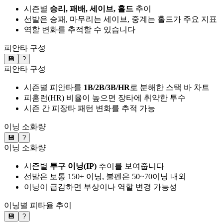
시즌별
승리, 패배, 세이브, 홀드
추이
선발은 승패, 마무리는 세이브, 중계는 홀드가 주요 지표
역할 변화를 추적할 수 있습니다
피안타 구성
💾
?
피안타 구성
시즌별 피안타를
1B/2B/3B/HR
로 분해한 스택 바 차트
피홈런(HR) 비율이 높으면 장타에 취약한 투수
시즌 간 피장타 패턴 변화를 추적 가능
이닝 소화량
💾
?
이닝 소화량
시즌별
투구 이닝(IP)
추이를 보여줍니다
선발은 보통 150+ 이닝, 불펜은 50~70이닝 내외
이닝이 급감하면 부상이나 역할 변경 가능성
이닝별 피타율 추이
💾
?