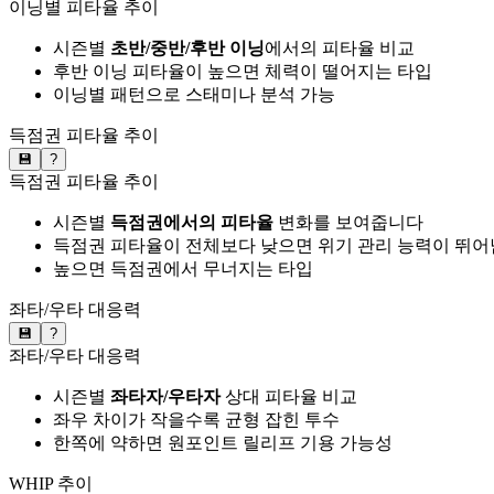
이닝별 피타율 추이
시즌별
초반/중반/후반 이닝
에서의 피타율 비교
후반 이닝 피타율이 높으면 체력이 떨어지는 타입
이닝별 패턴으로 스태미나 분석 가능
득점권 피타율 추이
💾
?
득점권 피타율 추이
시즌별
득점권에서의 피타율
변화를 보여줍니다
득점권 피타율이 전체보다 낮으면 위기 관리 능력이 뛰어
높으면 득점권에서 무너지는 타입
좌타/우타 대응력
💾
?
좌타/우타 대응력
시즌별
좌타자/우타자
상대 피타율 비교
좌우 차이가 작을수록 균형 잡힌 투수
한쪽에 약하면 원포인트 릴리프 기용 가능성
WHIP 추이