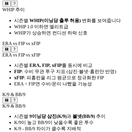
💾
?
WHIP 추이
시즌별
WHIP(이닝당 출루 허용)
변화를 보여줍니다
WHIP 1.0 이하면 엘리트급
WHIP가 상승하면 컨디션 하락 신호
ERA vs FIP vs xFIP
💾
?
ERA vs FIP vs xFIP
시즌별
ERA, FIP, xFIP
를 동시에 비교
FIP
: 수비 무관 투구 지표 (삼진·볼넷·홈런만 반영)
xFIP
: 피홈런을 리그 평균으로 정규화한 FIP
ERA > FIP면 수비/운이 나빴을 가능성
K/9 & BB/9
💾
?
K/9 & BB/9
시즌별
9이닝당 삼진(K/9)
과
볼넷(BB/9)
추이
K/9이 높고 BB/9이 낮을수록 좋은 투수
K/9 - BB/9 차이가 클수록 지배적