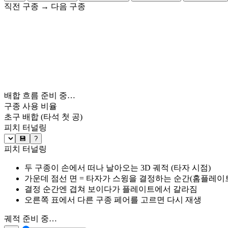
직전 구종
→
다음 구종
배합 흐름 준비 중…
구종 사용 비율
초구 배합
(타석 첫 공)
피치 터널링
💾
?
피치 터널링
두 구종이 손에서 떠나 날아오는 3D 궤적 (타자 시점)
가운데 점선 면 = 타자가 스윙을 결정하는 순간(홈플레이트 약
결정 순간엔 겹쳐 보이다가 플레이트에서 갈라짐
오른쪽 표에서 다른 구종 페어를 고르면 다시 재생
궤적 준비 중…