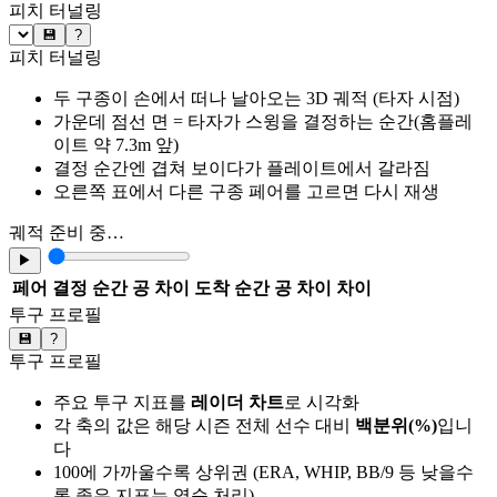
피치 터널링
💾
?
피치 터널링
두 구종이 손에서 떠나 날아오는 3D 궤적 (타자 시점)
가운데 점선 면 = 타자가 스윙을 결정하는 순간(홈플레
이트 약 7.3m 앞)
결정 순간엔 겹쳐 보이다가 플레이트에서 갈라짐
오른쪽 표에서 다른 구종 페어를 고르면 다시 재생
궤적 준비 중…
▶
페어
결정 순간 공 차이
도착 순간 공 차이
차이
투구 프로필
💾
?
투구 프로필
주요 투구 지표를
레이더 차트
로 시각화
각 축의 값은 해당 시즌 전체 선수 대비
백분위(%)
입니
다
100에 가까울수록 상위권 (ERA, WHIP, BB/9 등 낮을수
록 좋은 지표는 역순 처리)