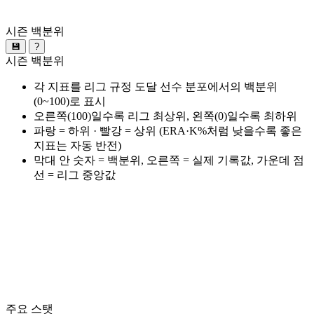
시즌 백분위
💾
?
시즌 백분위
각 지표를 리그 규정 도달 선수 분포에서의 백분위
(0~100)로 표시
오른쪽(100)일수록 리그 최상위, 왼쪽(0)일수록 최하위
파랑 = 하위 · 빨강 = 상위 (ERA·K%처럼 낮을수록 좋은
지표는 자동 반전)
막대 안 숫자 = 백분위, 오른쪽 = 실제 기록값, 가운데 점
선 = 리그 중앙값
주요 스탯