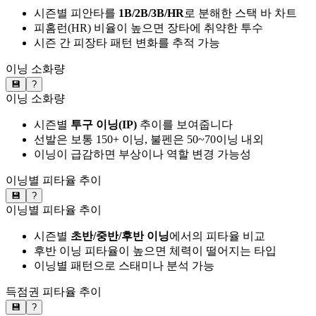
시즌별 피안타를
1B/2B/3B/HR
로 분해한 스택 바 차트
피홈런(HR) 비율이 높으면 장타에 취약한 투수
시즌 간 피장타 패턴 변화를 추적 가능
이닝 소화량
💾
?
이닝 소화량
시즌별
투구 이닝(IP)
추이를 보여줍니다
선발은 보통 150+ 이닝, 불펜은 50~70이닝 내외
이닝이 급감하면 부상이나 역할 변경 가능성
이닝별 피타율 추이
💾
?
이닝별 피타율 추이
시즌별
초반/중반/후반 이닝
에서의 피타율 비교
후반 이닝 피타율이 높으면 체력이 떨어지는 타입
이닝별 패턴으로 스태미나 분석 가능
득점권 피타율 추이
💾
?