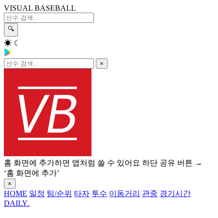
VISUAL BASEBALL
🔍
☀
☾
×
홈 화면에 추가하면 앱처럼 쓸 수 있어요
하단 공유 버튼 →
‘홈 화면에 추가’
×
HOME
일정
팀/순위
타자
투수
이동거리
관중
경기시간
DAILY
.