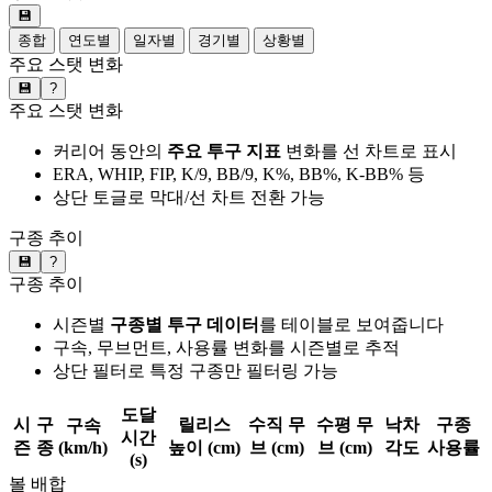
💾
종합
연도별
일자별
경기별
상황별
주요 스탯 변화
💾
?
주요 스탯 변화
커리어 동안의
주요 투구 지표
변화를 선 차트로 표시
ERA, WHIP, FIP, K/9, BB/9, K%, BB%, K-BB% 등
상단 토글로 막대/선 차트 전환 가능
구종 추이
💾
?
구종 추이
시즌별
구종별 투구 데이터
를 테이블로 보여줍니다
구속, 무브먼트, 사용률 변화를 시즌별로 추적
상단 필터로 특정 구종만 필터링 가능
도달
시
구
릴리스
수직 무
수평 무
낙차
구종
구속
시간
즌
종
(km/h)
높이 (cm)
브 (cm)
브 (cm)
각도
사용률
(s)
볼 배합