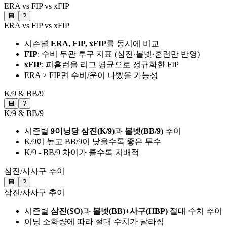
ERA vs FIP vs xFIP
💾
?
ERA vs FIP vs xFIP
시즌별
ERA, FIP, xFIP
를 동시에 비교
FIP
: 수비 무관 투구 지표 (삼진·볼넷·홈런만 반영)
xFIP
: 피홈런을 리그 평균으로 정규화한 FIP
ERA > FIP면 수비/운이 나빴을 가능성
K/9 & BB/9
💾
?
K/9 & BB/9
시즌별
9이닝당 삼진(K/9)
과
볼넷(BB/9)
추이
K/9이 높고 BB/9이 낮을수록 좋은 투수
K/9 - BB/9 차이가 클수록 지배적
삼진/사사구 추이
💾
?
삼진/사사구 추이
시즌별
삼진(SO)
과
볼넷(BB)+사구(HBP)
절대 수치 추이
이닝 소화량에 따라 절대 수치가 달라짐