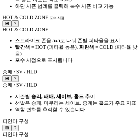
하단 시즌 범례를 클릭해 복수 시즌 비교 가능
HOT & COLD ZONE
포수 시점
💾
?
HOT & COLD ZONE
스트라이크 존을
5x5
로 나눠 존별 피타율을 표시
빨간색
= HOT (피타율 높음),
파란색
= COLD (피타율 낮
음)
포수 시점으로 표시됩니다
승패 / SV / HLD
💾
?
승패 / SV / HLD
시즌별
승리, 패배, 세이브, 홀드
추이
선발은 승패, 마무리는 세이브, 중계는 홀드가 주요 지표
역할 변화를 추적할 수 있습니다
피안타 구성
💾
?
피안타 구성