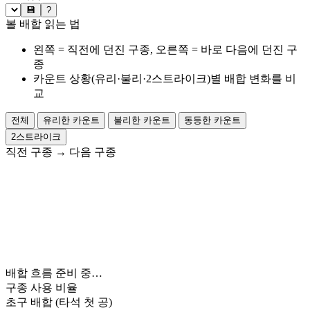
💾
?
볼 배합 읽는 법
왼쪽 = 직전에 던진 구종, 오른쪽 = 바로 다음에 던진 구
종
카운트 상황(유리·불리·2스트라이크)별 배합 변화를 비
교
전체
유리한 카운트
불리한 카운트
동등한 카운트
2스트라이크
직전 구종
→
다음 구종
배합 흐름 준비 중…
구종 사용 비율
초구 배합
(타석 첫 공)