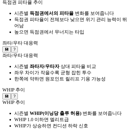
득점권 피타율 추이
시즌별
득점권에서의 피타율
변화를 보여줍니다
득점권 피타율이 전체보다 낮으면 위기 관리 능력이 뛰
어남
높으면 득점권에서 무너지는 타입
좌타/우타 대응력
💾
?
좌타/우타 대응력
시즌별
좌타자/우타자
상대 피타율 비교
좌우 차이가 작을수록 균형 잡힌 투수
한쪽에 약하면 원포인트 릴리프 기용 가능성
WHIP 추이
💾
?
WHIP 추이
시즌별
WHIP(이닝당 출루 허용)
변화를 보여줍니다
WHIP 1.0 이하면 엘리트급
WHIP가 상승하면 컨디션 하락 신호