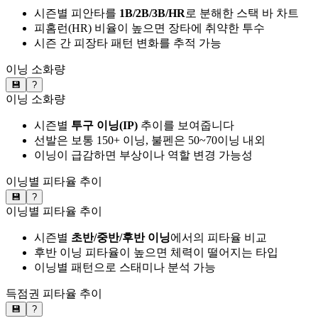
시즌별 피안타를
1B/2B/3B/HR
로 분해한 스택 바 차트
피홈런(HR) 비율이 높으면 장타에 취약한 투수
시즌 간 피장타 패턴 변화를 추적 가능
이닝 소화량
💾
?
이닝 소화량
시즌별
투구 이닝(IP)
추이를 보여줍니다
선발은 보통 150+ 이닝, 불펜은 50~70이닝 내외
이닝이 급감하면 부상이나 역할 변경 가능성
이닝별 피타율 추이
💾
?
이닝별 피타율 추이
시즌별
초반/중반/후반 이닝
에서의 피타율 비교
후반 이닝 피타율이 높으면 체력이 떨어지는 타입
이닝별 패턴으로 스태미나 분석 가능
득점권 피타율 추이
💾
?