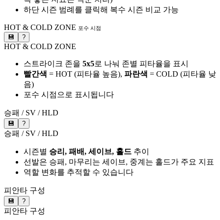
하단 시즌 범례를 클릭해 복수 시즌 비교 가능
HOT & COLD ZONE
포수 시점
💾
?
HOT & COLD ZONE
스트라이크 존을
5x5
로 나눠 존별 피타율을 표시
빨간색
= HOT (피타율 높음),
파란색
= COLD (피타율 낮
음)
포수 시점으로 표시됩니다
승패 / SV / HLD
💾
?
승패 / SV / HLD
시즌별
승리, 패배, 세이브, 홀드
추이
선발은 승패, 마무리는 세이브, 중계는 홀드가 주요 지표
역할 변화를 추적할 수 있습니다
피안타 구성
💾
?
피안타 구성