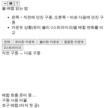
💾
?
볼 배합 읽는 법
왼쪽 = 직전에 던진 구종, 오른쪽 = 바로 다음에 던진 구
종
카운트 상황(유리·불리·2스트라이크)별 배합 변화를 비
교
전체
유리한 카운트
불리한 카운트
동등한 카운트
2스트라이크
직전 구종
→
다음 구종
배합 흐름 준비 중…
구종 사용 비율
초구 배합
(타석 첫 공)