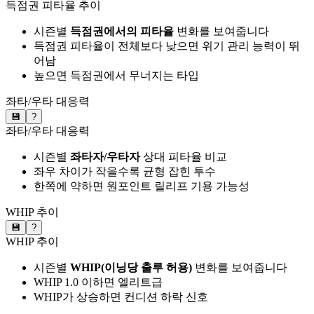
득점권 피타율 추이
시즌별
득점권에서의 피타율
변화를 보여줍니다
득점권 피타율이 전체보다 낮으면 위기 관리 능력이 뛰
어남
높으면 득점권에서 무너지는 타입
좌타/우타 대응력
💾
?
좌타/우타 대응력
시즌별
좌타자/우타자
상대 피타율 비교
좌우 차이가 작을수록 균형 잡힌 투수
한쪽에 약하면 원포인트 릴리프 기용 가능성
WHIP 추이
💾
?
WHIP 추이
시즌별
WHIP(이닝당 출루 허용)
변화를 보여줍니다
WHIP 1.0 이하면 엘리트급
WHIP가 상승하면 컨디션 하락 신호