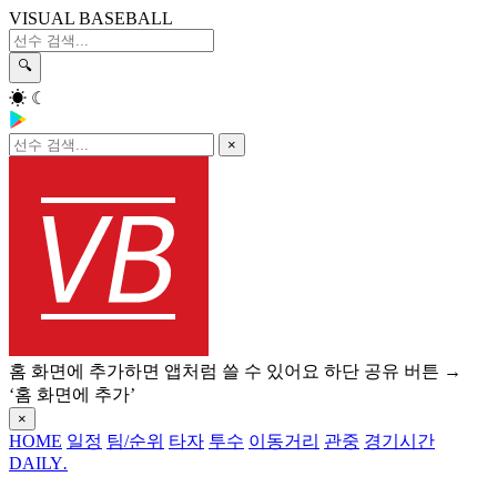
VISUAL BASEBALL
🔍
☀
☾
×
홈 화면에 추가하면 앱처럼 쓸 수 있어요
하단 공유 버튼 →
‘홈 화면에 추가’
×
HOME
일정
팀/순위
타자
투수
이동거리
관중
경기시간
DAILY
.