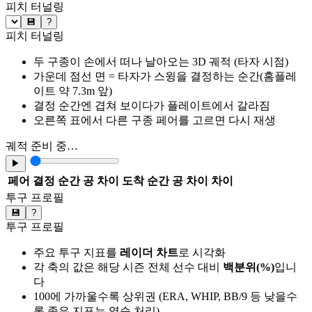
피치 터널링
💾
?
피치 터널링
두 구종이 손에서 떠나 날아오는 3D 궤적 (타자 시점)
가운데 점선 면 = 타자가 스윙을 결정하는 순간(홈플레
이트 약 7.3m 앞)
결정 순간엔 겹쳐 보이다가 플레이트에서 갈라짐
오른쪽 표에서 다른 구종 페어를 고르면 다시 재생
궤적 준비 중…
▶
페어
결정 순간 공 차이
도착 순간 공 차이
차이
투구 프로필
💾
?
투구 프로필
주요 투구 지표를
레이더 차트
로 시각화
각 축의 값은 해당 시즌 전체 선수 대비
백분위(%)
입니
다
100에 가까울수록 상위권 (ERA, WHIP, BB/9 등 낮을수
록 좋은 지표는 역순 처리)