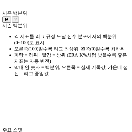
시즌 백분위
💾
?
시즌 백분위
각 지표를 리그 규정 도달 선수 분포에서의 백분위
(0~100)로 표시
오른쪽(100)일수록 리그 최상위, 왼쪽(0)일수록 최하위
파랑 = 하위 · 빨강 = 상위 (ERA·K%처럼 낮을수록 좋은
지표는 자동 반전)
막대 안 숫자 = 백분위, 오른쪽 = 실제 기록값, 가운데 점
선 = 리그 중앙값
주요 스탯