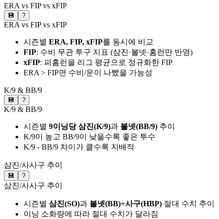
ERA vs FIP vs xFIP
💾
?
ERA vs FIP vs xFIP
시즌별
ERA, FIP, xFIP
를 동시에 비교
FIP
: 수비 무관 투구 지표 (삼진·볼넷·홈런만 반영)
xFIP
: 피홈런을 리그 평균으로 정규화한 FIP
ERA > FIP면 수비/운이 나빴을 가능성
K/9 & BB/9
💾
?
K/9 & BB/9
시즌별
9이닝당 삼진(K/9)
과
볼넷(BB/9)
추이
K/9이 높고 BB/9이 낮을수록 좋은 투수
K/9 - BB/9 차이가 클수록 지배적
삼진/사사구 추이
💾
?
삼진/사사구 추이
시즌별
삼진(SO)
과
볼넷(BB)+사구(HBP)
절대 수치 추이
이닝 소화량에 따라 절대 수치가 달라짐