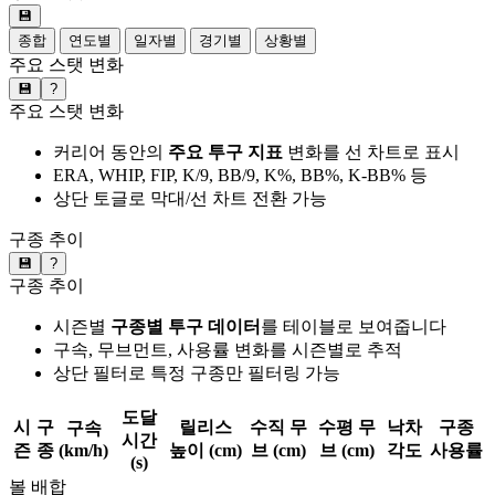
💾
종합
연도별
일자별
경기별
상황별
주요 스탯 변화
💾
?
주요 스탯 변화
커리어 동안의
주요 투구 지표
변화를 선 차트로 표시
ERA, WHIP, FIP, K/9, BB/9, K%, BB%, K-BB% 등
상단 토글로 막대/선 차트 전환 가능
구종 추이
💾
?
구종 추이
시즌별
구종별 투구 데이터
를 테이블로 보여줍니다
구속, 무브먼트, 사용률 변화를 시즌별로 추적
상단 필터로 특정 구종만 필터링 가능
도달
시
구
릴리스
수직 무
수평 무
낙차
구종
구속
시간
즌
종
(km/h)
높이 (cm)
브 (cm)
브 (cm)
각도
사용률
(s)
볼 배합