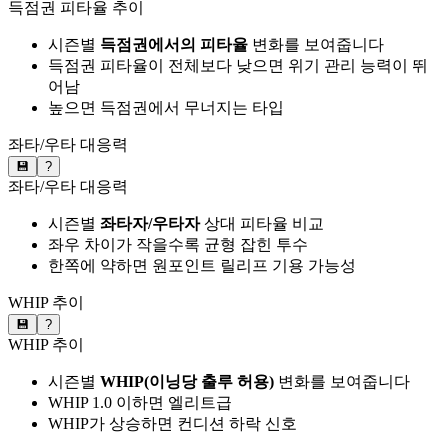
득점권 피타율 추이
시즌별
득점권에서의 피타율
변화를 보여줍니다
득점권 피타율이 전체보다 낮으면 위기 관리 능력이 뛰
어남
높으면 득점권에서 무너지는 타입
좌타/우타 대응력
💾
?
좌타/우타 대응력
시즌별
좌타자/우타자
상대 피타율 비교
좌우 차이가 작을수록 균형 잡힌 투수
한쪽에 약하면 원포인트 릴리프 기용 가능성
WHIP 추이
💾
?
WHIP 추이
시즌별
WHIP(이닝당 출루 허용)
변화를 보여줍니다
WHIP 1.0 이하면 엘리트급
WHIP가 상승하면 컨디션 하락 신호