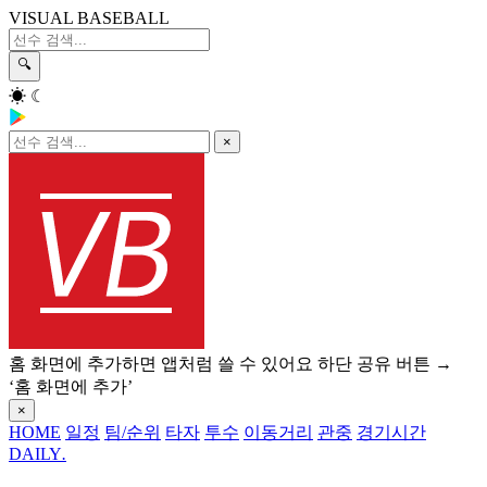
VISUAL BASEBALL
🔍
☀
☾
×
홈 화면에 추가하면 앱처럼 쓸 수 있어요
하단 공유 버튼 →
‘홈 화면에 추가’
×
HOME
일정
팀/순위
타자
투수
이동거리
관중
경기시간
DAILY
.