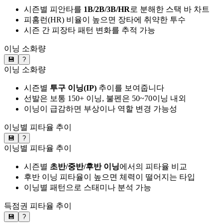
시즌별 피안타를
1B/2B/3B/HR
로 분해한 스택 바 차트
피홈런(HR) 비율이 높으면 장타에 취약한 투수
시즌 간 피장타 패턴 변화를 추적 가능
이닝 소화량
💾
?
이닝 소화량
시즌별
투구 이닝(IP)
추이를 보여줍니다
선발은 보통 150+ 이닝, 불펜은 50~70이닝 내외
이닝이 급감하면 부상이나 역할 변경 가능성
이닝별 피타율 추이
💾
?
이닝별 피타율 추이
시즌별
초반/중반/후반 이닝
에서의 피타율 비교
후반 이닝 피타율이 높으면 체력이 떨어지는 타입
이닝별 패턴으로 스태미나 분석 가능
득점권 피타율 추이
💾
?