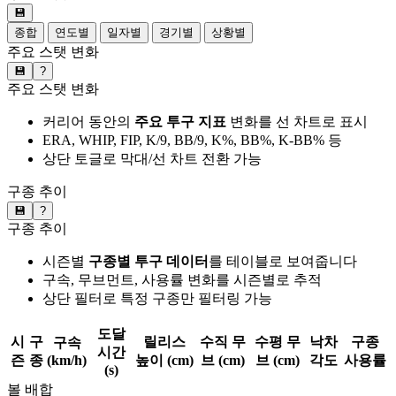
💾
종합
연도별
일자별
경기별
상황별
주요 스탯 변화
💾
?
주요 스탯 변화
커리어 동안의
주요 투구 지표
변화를 선 차트로 표시
ERA, WHIP, FIP, K/9, BB/9, K%, BB%, K-BB% 등
상단 토글로 막대/선 차트 전환 가능
구종 추이
💾
?
구종 추이
시즌별
구종별 투구 데이터
를 테이블로 보여줍니다
구속, 무브먼트, 사용률 변화를 시즌별로 추적
상단 필터로 특정 구종만 필터링 가능
도달
시
구
릴리스
수직 무
수평 무
낙차
구종
구속
시간
즌
종
(km/h)
높이 (cm)
브 (cm)
브 (cm)
각도
사용률
(s)
볼 배합