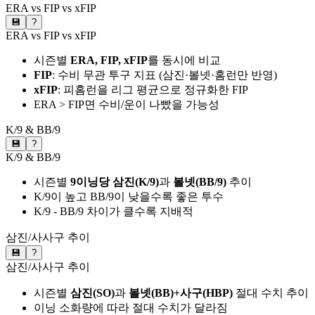
ERA vs FIP vs xFIP
💾
?
ERA vs FIP vs xFIP
시즌별
ERA, FIP, xFIP
를 동시에 비교
FIP
: 수비 무관 투구 지표 (삼진·볼넷·홈런만 반영)
xFIP
: 피홈런을 리그 평균으로 정규화한 FIP
ERA > FIP면 수비/운이 나빴을 가능성
K/9 & BB/9
💾
?
K/9 & BB/9
시즌별
9이닝당 삼진(K/9)
과
볼넷(BB/9)
추이
K/9이 높고 BB/9이 낮을수록 좋은 투수
K/9 - BB/9 차이가 클수록 지배적
삼진/사사구 추이
💾
?
삼진/사사구 추이
시즌별
삼진(SO)
과
볼넷(BB)+사구(HBP)
절대 수치 추이
이닝 소화량에 따라 절대 수치가 달라짐