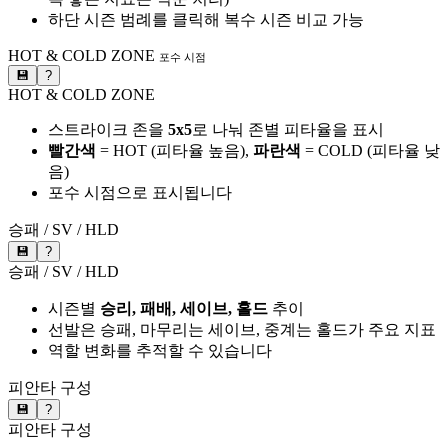
하단 시즌 범례를 클릭해 복수 시즌 비교 가능
HOT & COLD ZONE
포수 시점
💾
?
HOT & COLD ZONE
스트라이크 존을
5x5
로 나눠 존별 피타율을 표시
빨간색
= HOT (피타율 높음),
파란색
= COLD (피타율 낮
음)
포수 시점으로 표시됩니다
승패 / SV / HLD
💾
?
승패 / SV / HLD
시즌별
승리, 패배, 세이브, 홀드
추이
선발은 승패, 마무리는 세이브, 중계는 홀드가 주요 지표
역할 변화를 추적할 수 있습니다
피안타 구성
💾
?
피안타 구성