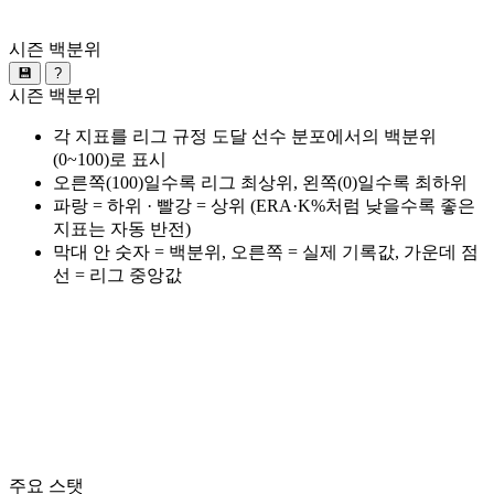
시즌 백분위
💾
?
시즌 백분위
각 지표를 리그 규정 도달 선수 분포에서의 백분위
(0~100)로 표시
오른쪽(100)일수록 리그 최상위, 왼쪽(0)일수록 최하위
파랑 = 하위 · 빨강 = 상위 (ERA·K%처럼 낮을수록 좋은
지표는 자동 반전)
막대 안 숫자 = 백분위, 오른쪽 = 실제 기록값, 가운데 점
선 = 리그 중앙값
주요 스탯