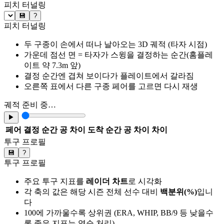
피치 터널링
💾
?
피치 터널링
두 구종이 손에서 떠나 날아오는 3D 궤적 (타자 시점)
가운데 점선 면 = 타자가 스윙을 결정하는 순간(홈플레
이트 약 7.3m 앞)
결정 순간엔 겹쳐 보이다가 플레이트에서 갈라짐
오른쪽 표에서 다른 구종 페어를 고르면 다시 재생
궤적 준비 중…
▶
페어
결정 순간 공 차이
도착 순간 공 차이
차이
투구 프로필
💾
?
투구 프로필
주요 투구 지표를
레이더 차트
로 시각화
각 축의 값은 해당 시즌 전체 선수 대비
백분위(%)
입니
다
100에 가까울수록 상위권 (ERA, WHIP, BB/9 등 낮을수
록 좋은 지표는 역순 처리)