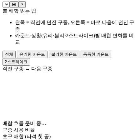
💾
?
볼 배합 읽는 법
왼쪽 = 직전에 던진 구종, 오른쪽 = 바로 다음에 던진 구
종
카운트 상황(유리·불리·2스트라이크)별 배합 변화를 비
교
전체
유리한 카운트
불리한 카운트
동등한 카운트
2스트라이크
직전 구종
→
다음 구종
배합 흐름 준비 중…
구종 사용 비율
초구 배합
(타석 첫 공)