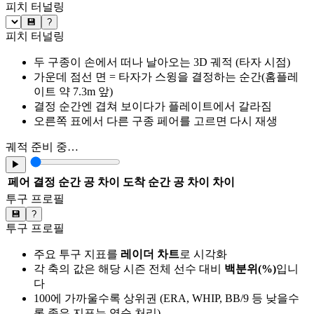
피치 터널링
💾
?
피치 터널링
두 구종이 손에서 떠나 날아오는 3D 궤적 (타자 시점)
가운데 점선 면 = 타자가 스윙을 결정하는 순간(홈플레
이트 약 7.3m 앞)
결정 순간엔 겹쳐 보이다가 플레이트에서 갈라짐
오른쪽 표에서 다른 구종 페어를 고르면 다시 재생
궤적 준비 중…
▶
페어
결정 순간 공 차이
도착 순간 공 차이
차이
투구 프로필
💾
?
투구 프로필
주요 투구 지표를
레이더 차트
로 시각화
각 축의 값은 해당 시즌 전체 선수 대비
백분위(%)
입니
다
100에 가까울수록 상위권 (ERA, WHIP, BB/9 등 낮을수
록 좋은 지표는 역순 처리)