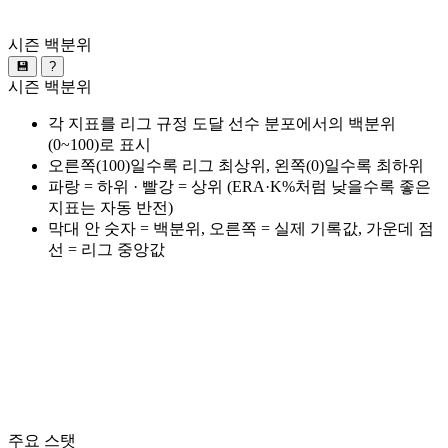
시즌 백분위
💾
?
시즌 백분위
각 지표를 리그 규정 도달 선수 분포에서의 백분위
(0~100)로 표시
오른쪽(100)일수록 리그 최상위, 왼쪽(0)일수록 최하위
파랑 = 하위 · 빨강 = 상위 (ERA·K%처럼 낮을수록 좋은
지표는 자동 반전)
막대 안 숫자 = 백분위, 오른쪽 = 실제 기록값, 가운데 점
선 = 리그 중앙값
주요 스탯