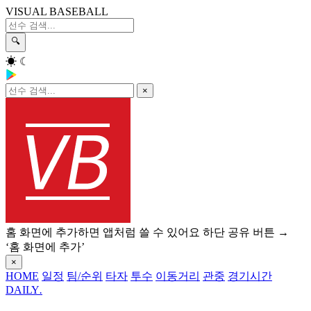
VISUAL BASEBALL
🔍
☀
☾
×
홈 화면에 추가하면 앱처럼 쓸 수 있어요
하단 공유 버튼 →
‘홈 화면에 추가’
×
HOME
일정
팀/순위
타자
투수
이동거리
관중
경기시간
DAILY
.