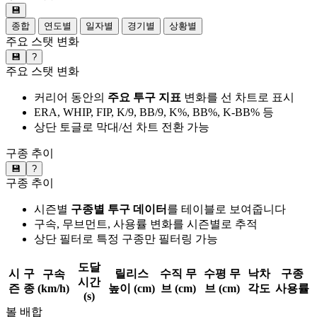
💾
종합
연도별
일자별
경기별
상황별
주요 스탯 변화
💾
?
주요 스탯 변화
커리어 동안의
주요 투구 지표
변화를 선 차트로 표시
ERA, WHIP, FIP, K/9, BB/9, K%, BB%, K-BB% 등
상단 토글로 막대/선 차트 전환 가능
구종 추이
💾
?
구종 추이
시즌별
구종별 투구 데이터
를 테이블로 보여줍니다
구속, 무브먼트, 사용률 변화를 시즌별로 추적
상단 필터로 특정 구종만 필터링 가능
도달
시
구
릴리스
수직 무
수평 무
낙차
구종
구속
시간
즌
종
(km/h)
높이 (cm)
브 (cm)
브 (cm)
각도
사용률
(s)
볼 배합