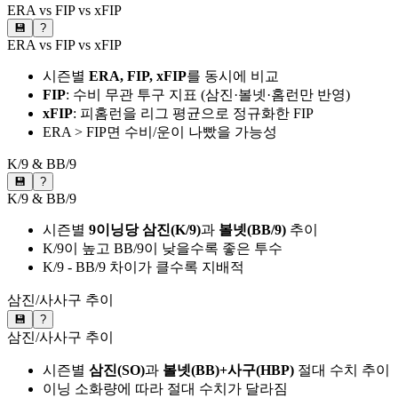
ERA vs FIP vs xFIP
💾
?
ERA vs FIP vs xFIP
시즌별
ERA, FIP, xFIP
를 동시에 비교
FIP
: 수비 무관 투구 지표 (삼진·볼넷·홈런만 반영)
xFIP
: 피홈런을 리그 평균으로 정규화한 FIP
ERA > FIP면 수비/운이 나빴을 가능성
K/9 & BB/9
💾
?
K/9 & BB/9
시즌별
9이닝당 삼진(K/9)
과
볼넷(BB/9)
추이
K/9이 높고 BB/9이 낮을수록 좋은 투수
K/9 - BB/9 차이가 클수록 지배적
삼진/사사구 추이
💾
?
삼진/사사구 추이
시즌별
삼진(SO)
과
볼넷(BB)+사구(HBP)
절대 수치 추이
이닝 소화량에 따라 절대 수치가 달라짐