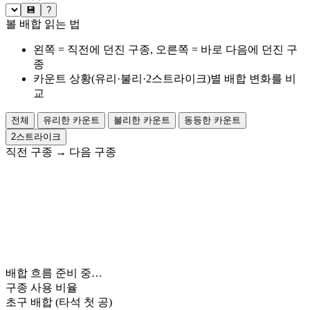
💾
?
볼 배합 읽는 법
왼쪽 = 직전에 던진 구종, 오른쪽 = 바로 다음에 던진 구
종
카운트 상황(유리·불리·2스트라이크)별 배합 변화를 비
교
전체
유리한 카운트
불리한 카운트
동등한 카운트
2스트라이크
직전 구종
→
다음 구종
배합 흐름 준비 중…
구종 사용 비율
초구 배합
(타석 첫 공)