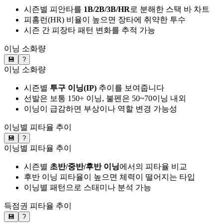
시즌별 피안타를
1B/2B/3B/HR
로 분해한 스택 바 차트
피홈런(HR) 비율이 높으면 장타에 취약한 투수
시즌 간 피장타 패턴 변화를 추적 가능
이닝 소화량
💾
?
이닝 소화량
시즌별
투구 이닝(IP)
추이를 보여줍니다
선발은 보통 150+ 이닝, 불펜은 50~70이닝 내외
이닝이 급감하면 부상이나 역할 변경 가능성
이닝별 피타율 추이
💾
?
이닝별 피타율 추이
시즌별
초반/중반/후반 이닝
에서의 피타율 비교
후반 이닝 피타율이 높으면 체력이 떨어지는 타입
이닝별 패턴으로 스태미나 분석 가능
득점권 피타율 추이
💾
?