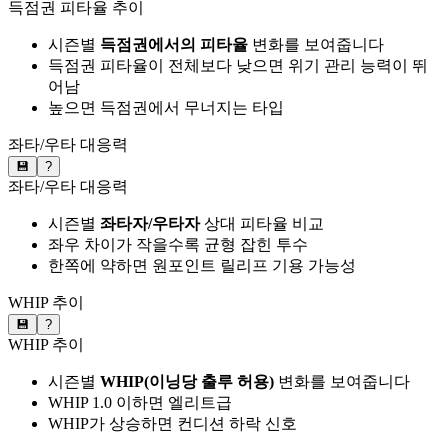
득점권 피타율 추이
시즌별
득점권에서의 피타율
변화를 보여줍니다
득점권 피타율이 전체보다 낮으면 위기 관리 능력이 뛰
어남
높으면 득점권에서 무너지는 타입
좌타/우타 대응력
💾
?
좌타/우타 대응력
시즌별
좌타자/우타자
상대 피타율 비교
좌우 차이가 작을수록 균형 잡힌 투수
한쪽에 약하면 원포인트 릴리프 기용 가능성
WHIP 추이
💾
?
WHIP 추이
시즌별
WHIP(이닝당 출루 허용)
변화를 보여줍니다
WHIP 1.0 이하면 엘리트급
WHIP가 상승하면 컨디션 하락 신호