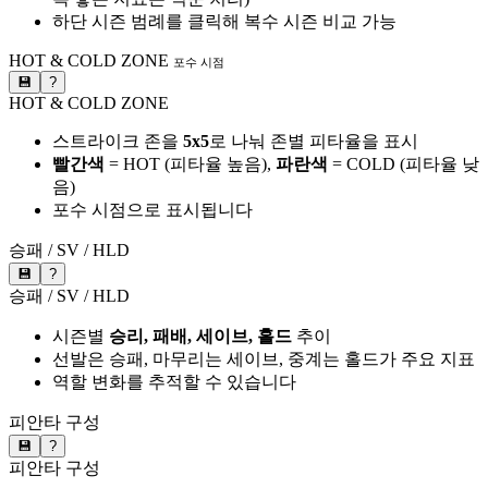
하단 시즌 범례를 클릭해 복수 시즌 비교 가능
HOT & COLD ZONE
포수 시점
💾
?
HOT & COLD ZONE
스트라이크 존을
5x5
로 나눠 존별 피타율을 표시
빨간색
= HOT (피타율 높음),
파란색
= COLD (피타율 낮
음)
포수 시점으로 표시됩니다
승패 / SV / HLD
💾
?
승패 / SV / HLD
시즌별
승리, 패배, 세이브, 홀드
추이
선발은 승패, 마무리는 세이브, 중계는 홀드가 주요 지표
역할 변화를 추적할 수 있습니다
피안타 구성
💾
?
피안타 구성