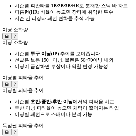
시즌별 피안타를
1B/2B/3B/HR
로 분해한 스택 바 차트
피홈런(HR) 비율이 높으면 장타에 취약한 투수
시즌 간 피장타 패턴 변화를 추적 가능
이닝 소화량
💾
?
이닝 소화량
시즌별
투구 이닝(IP)
추이를 보여줍니다
선발은 보통 150+ 이닝, 불펜은 50~70이닝 내외
이닝이 급감하면 부상이나 역할 변경 가능성
이닝별 피타율 추이
💾
?
이닝별 피타율 추이
시즌별
초반/중반/후반 이닝
에서의 피타율 비교
후반 이닝 피타율이 높으면 체력이 떨어지는 타입
이닝별 패턴으로 스태미나 분석 가능
득점권 피타율 추이
💾
?