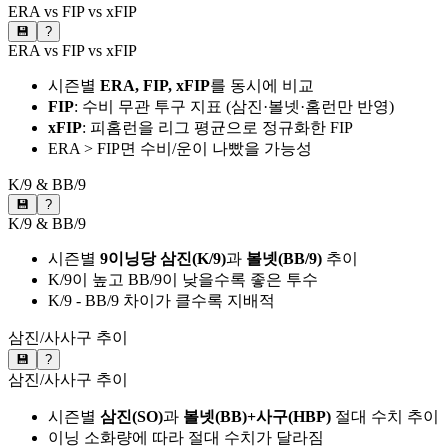
ERA vs FIP vs xFIP
💾
?
ERA vs FIP vs xFIP
시즌별
ERA, FIP, xFIP
를 동시에 비교
FIP
: 수비 무관 투구 지표 (삼진·볼넷·홈런만 반영)
xFIP
: 피홈런을 리그 평균으로 정규화한 FIP
ERA > FIP면 수비/운이 나빴을 가능성
K/9 & BB/9
💾
?
K/9 & BB/9
시즌별
9이닝당 삼진(K/9)
과
볼넷(BB/9)
추이
K/9이 높고 BB/9이 낮을수록 좋은 투수
K/9 - BB/9 차이가 클수록 지배적
삼진/사사구 추이
💾
?
삼진/사사구 추이
시즌별
삼진(SO)
과
볼넷(BB)+사구(HBP)
절대 수치 추이
이닝 소화량에 따라 절대 수치가 달라짐