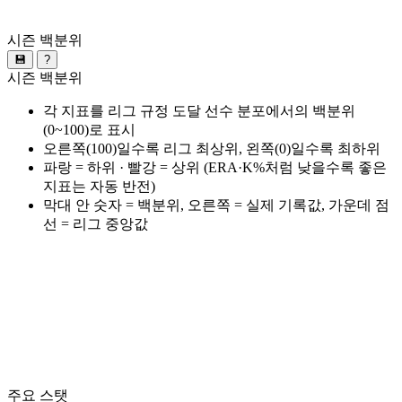
시즌 백분위
💾
?
시즌 백분위
각 지표를 리그 규정 도달 선수 분포에서의 백분위
(0~100)로 표시
오른쪽(100)일수록 리그 최상위, 왼쪽(0)일수록 최하위
파랑 = 하위 · 빨강 = 상위 (ERA·K%처럼 낮을수록 좋은
지표는 자동 반전)
막대 안 숫자 = 백분위, 오른쪽 = 실제 기록값, 가운데 점
선 = 리그 중앙값
주요 스탯