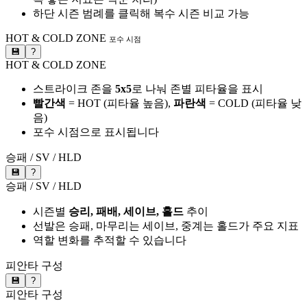
하단 시즌 범례를 클릭해 복수 시즌 비교 가능
HOT & COLD ZONE
포수 시점
💾
?
HOT & COLD ZONE
스트라이크 존을
5x5
로 나눠 존별 피타율을 표시
빨간색
= HOT (피타율 높음),
파란색
= COLD (피타율 낮
음)
포수 시점으로 표시됩니다
승패 / SV / HLD
💾
?
승패 / SV / HLD
시즌별
승리, 패배, 세이브, 홀드
추이
선발은 승패, 마무리는 세이브, 중계는 홀드가 주요 지표
역할 변화를 추적할 수 있습니다
피안타 구성
💾
?
피안타 구성