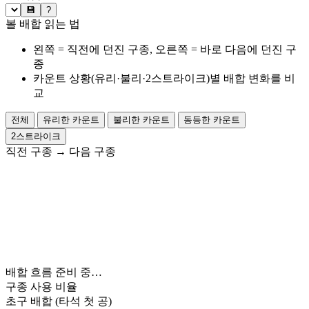
💾
?
볼 배합 읽는 법
왼쪽 = 직전에 던진 구종, 오른쪽 = 바로 다음에 던진 구
종
카운트 상황(유리·불리·2스트라이크)별 배합 변화를 비
교
전체
유리한 카운트
불리한 카운트
동등한 카운트
2스트라이크
직전 구종
→
다음 구종
배합 흐름 준비 중…
구종 사용 비율
초구 배합
(타석 첫 공)