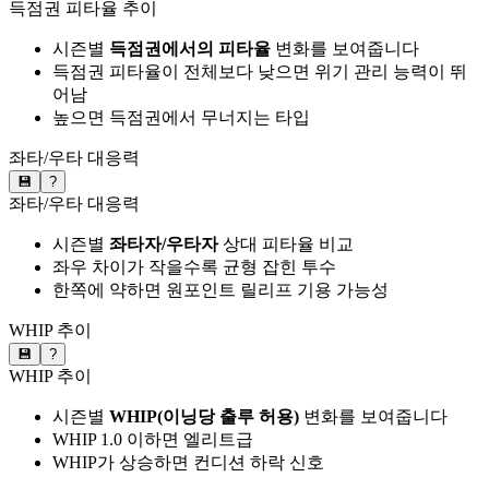
득점권 피타율 추이
시즌별
득점권에서의 피타율
변화를 보여줍니다
득점권 피타율이 전체보다 낮으면 위기 관리 능력이 뛰
어남
높으면 득점권에서 무너지는 타입
좌타/우타 대응력
💾
?
좌타/우타 대응력
시즌별
좌타자/우타자
상대 피타율 비교
좌우 차이가 작을수록 균형 잡힌 투수
한쪽에 약하면 원포인트 릴리프 기용 가능성
WHIP 추이
💾
?
WHIP 추이
시즌별
WHIP(이닝당 출루 허용)
변화를 보여줍니다
WHIP 1.0 이하면 엘리트급
WHIP가 상승하면 컨디션 하락 신호