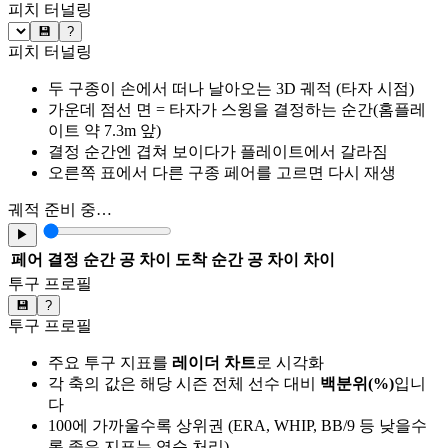
피치 터널링
💾
?
피치 터널링
두 구종이 손에서 떠나 날아오는 3D 궤적 (타자 시점)
가운데 점선 면 = 타자가 스윙을 결정하는 순간(홈플레
이트 약 7.3m 앞)
결정 순간엔 겹쳐 보이다가 플레이트에서 갈라짐
오른쪽 표에서 다른 구종 페어를 고르면 다시 재생
궤적 준비 중…
▶
페어
결정 순간 공 차이
도착 순간 공 차이
차이
투구 프로필
💾
?
투구 프로필
주요 투구 지표를
레이더 차트
로 시각화
각 축의 값은 해당 시즌 전체 선수 대비
백분위(%)
입니
다
100에 가까울수록 상위권 (ERA, WHIP, BB/9 등 낮을수
록 좋은 지표는 역순 처리)