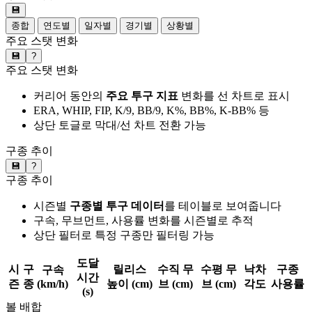
💾
종합
연도별
일자별
경기별
상황별
주요 스탯 변화
💾
?
주요 스탯 변화
커리어 동안의
주요 투구 지표
변화를 선 차트로 표시
ERA, WHIP, FIP, K/9, BB/9, K%, BB%, K-BB% 등
상단 토글로 막대/선 차트 전환 가능
구종 추이
💾
?
구종 추이
시즌별
구종별 투구 데이터
를 테이블로 보여줍니다
구속, 무브먼트, 사용률 변화를 시즌별로 추적
상단 필터로 특정 구종만 필터링 가능
도달
시
구
릴리스
수직 무
수평 무
낙차
구종
구속
시간
즌
종
(km/h)
높이 (cm)
브 (cm)
브 (cm)
각도
사용률
(s)
볼 배합