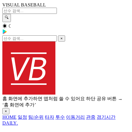
VISUAL BASEBALL
🔍
☀
☾
×
홈 화면에 추가하면 앱처럼 쓸 수 있어요
하단 공유 버튼 →
‘홈 화면에 추가’
×
HOME
일정
팀/순위
타자
투수
이동거리
관중
경기시간
DAILY
.