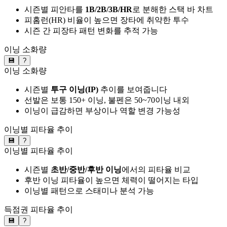
시즌별 피안타를
1B/2B/3B/HR
로 분해한 스택 바 차트
피홈런(HR) 비율이 높으면 장타에 취약한 투수
시즌 간 피장타 패턴 변화를 추적 가능
이닝 소화량
💾
?
이닝 소화량
시즌별
투구 이닝(IP)
추이를 보여줍니다
선발은 보통 150+ 이닝, 불펜은 50~70이닝 내외
이닝이 급감하면 부상이나 역할 변경 가능성
이닝별 피타율 추이
💾
?
이닝별 피타율 추이
시즌별
초반/중반/후반 이닝
에서의 피타율 비교
후반 이닝 피타율이 높으면 체력이 떨어지는 타입
이닝별 패턴으로 스태미나 분석 가능
득점권 피타율 추이
💾
?