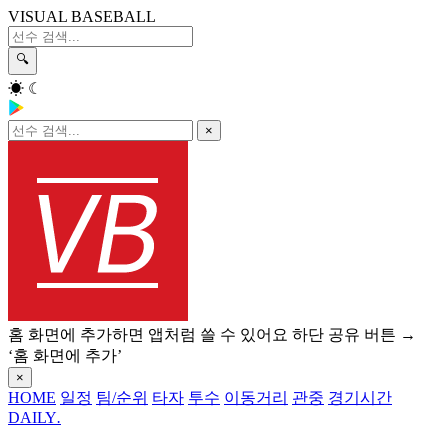
VISUAL BASEBALL
🔍
☀
☾
×
홈 화면에 추가하면 앱처럼 쓸 수 있어요
하단 공유 버튼 →
‘홈 화면에 추가’
×
HOME
일정
팀/순위
타자
투수
이동거리
관중
경기시간
DAILY
.