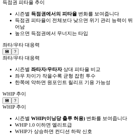
득점권 피타율 추이
시즌별
득점권에서의 피타율
변화를 보여줍니다
득점권 피타율이 전체보다 낮으면 위기 관리 능력이 뛰
어남
높으면 득점권에서 무너지는 타입
좌타/우타 대응력
💾
?
좌타/우타 대응력
시즌별
좌타자/우타자
상대 피타율 비교
좌우 차이가 작을수록 균형 잡힌 투수
한쪽에 약하면 원포인트 릴리프 기용 가능성
WHIP 추이
💾
?
WHIP 추이
시즌별
WHIP(이닝당 출루 허용)
변화를 보여줍니다
WHIP 1.0 이하면 엘리트급
WHIP가 상승하면 컨디션 하락 신호