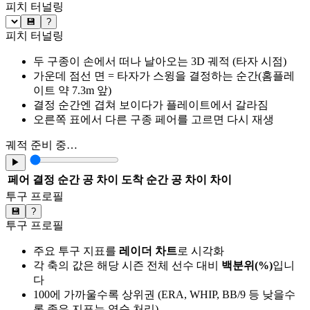
피치 터널링
💾
?
피치 터널링
두 구종이 손에서 떠나 날아오는 3D 궤적 (타자 시점)
가운데 점선 면 = 타자가 스윙을 결정하는 순간(홈플레
이트 약 7.3m 앞)
결정 순간엔 겹쳐 보이다가 플레이트에서 갈라짐
오른쪽 표에서 다른 구종 페어를 고르면 다시 재생
궤적 준비 중…
▶
페어
결정 순간 공 차이
도착 순간 공 차이
차이
투구 프로필
💾
?
투구 프로필
주요 투구 지표를
레이더 차트
로 시각화
각 축의 값은 해당 시즌 전체 선수 대비
백분위(%)
입니
다
100에 가까울수록 상위권 (ERA, WHIP, BB/9 등 낮을수
록 좋은 지표는 역순 처리)