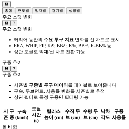
💾
종합
연도별
일자별
경기별
상황별
주요 스탯 변화
💾
?
주요 스탯 변화
커리어 동안의
주요 투구 지표
변화를 선 차트로 표시
ERA, WHIP, FIP, K/9, BB/9, K%, BB%, K-BB% 등
상단 토글로 막대/선 차트 전환 가능
구종 추이
💾
?
구종 추이
시즌별
구종별 투구 데이터
를 테이블로 보여줍니다
구속, 무브먼트, 사용률 변화를 시즌별로 추적
상단 필터로 특정 구종만 필터링 가능
도달
시
구
릴리스
수직 무
수평 무
낙차
구종
구속
시간
즌
종
(km/h)
높이 (cm)
브 (cm)
브 (cm)
각도
사용률
(s)
볼 배합