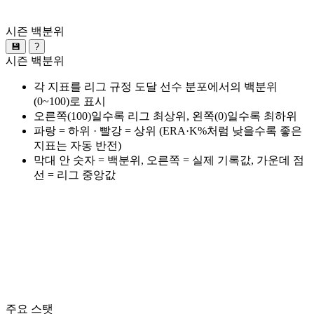
시즌 백분위
💾
?
시즌 백분위
각 지표를 리그 규정 도달 선수 분포에서의 백분위
(0~100)로 표시
오른쪽(100)일수록 리그 최상위, 왼쪽(0)일수록 최하위
파랑 = 하위 · 빨강 = 상위 (ERA·K%처럼 낮을수록 좋은
지표는 자동 반전)
막대 안 숫자 = 백분위, 오른쪽 = 실제 기록값, 가운데 점
선 = 리그 중앙값
주요 스탯