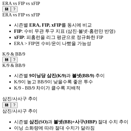
ERA vs FIP vs xFIP
💾
?
ERA vs FIP vs xFIP
시즌별
ERA, FIP, xFIP
를 동시에 비교
FIP
: 수비 무관 투구 지표 (삼진·볼넷·홈런만 반영)
xFIP
: 피홈런을 리그 평균으로 정규화한 FIP
ERA > FIP면 수비/운이 나빴을 가능성
K/9 & BB/9
💾
?
K/9 & BB/9
시즌별
9이닝당 삼진(K/9)
과
볼넷(BB/9)
추이
K/9이 높고 BB/9이 낮을수록 좋은 투수
K/9 - BB/9 차이가 클수록 지배적
삼진/사사구 추이
💾
?
삼진/사사구 추이
시즌별
삼진(SO)
과
볼넷(BB)+사구(HBP)
절대 수치 추이
이닝 소화량에 따라 절대 수치가 달라짐