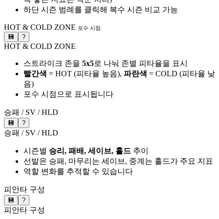
하단 시즌 범례를 클릭해 복수 시즌 비교 가능
HOT & COLD ZONE
포수 시점
💾
?
HOT & COLD ZONE
스트라이크 존을
5x5
로 나눠 존별 피타율을 표시
빨간색
= HOT (피타율 높음),
파란색
= COLD (피타율 낮
음)
포수 시점으로 표시됩니다
승패 / SV / HLD
💾
?
승패 / SV / HLD
시즌별
승리, 패배, 세이브, 홀드
추이
선발은 승패, 마무리는 세이브, 중계는 홀드가 주요 지표
역할 변화를 추적할 수 있습니다
피안타 구성
💾
?
피안타 구성