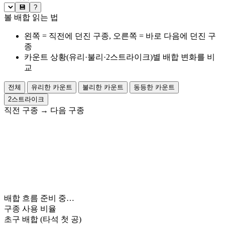
💾
?
볼 배합 읽는 법
왼쪽 = 직전에 던진 구종, 오른쪽 = 바로 다음에 던진 구
종
카운트 상황(유리·불리·2스트라이크)별 배합 변화를 비
교
전체
유리한 카운트
불리한 카운트
동등한 카운트
2스트라이크
직전 구종
→
다음 구종
배합 흐름 준비 중…
구종 사용 비율
초구 배합
(타석 첫 공)