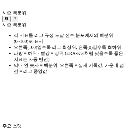
시즌 백분위
💾
?
시즌 백분위
각 지표를 리그 규정 도달 선수 분포에서의 백분위
(0~100)로 표시
오른쪽(100)일수록 리그 최상위, 왼쪽(0)일수록 최하위
파랑 = 하위 · 빨강 = 상위 (ERA·K%처럼 낮을수록 좋은
지표는 자동 반전)
막대 안 숫자 = 백분위, 오른쪽 = 실제 기록값, 가운데 점
선 = 리그 중앙값
주요 스탯