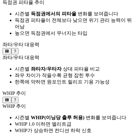
득점권 피타율 추이
시즌별
득점권에서의 피타율
변화를 보여줍니다
득점권 피타율이 전체보다 낮으면 위기 관리 능력이 뛰
어남
높으면 득점권에서 무너지는 타입
좌타/우타 대응력
💾
?
좌타/우타 대응력
시즌별
좌타자/우타자
상대 피타율 비교
좌우 차이가 작을수록 균형 잡힌 투수
한쪽에 약하면 원포인트 릴리프 기용 가능성
WHIP 추이
💾
?
WHIP 추이
시즌별
WHIP(이닝당 출루 허용)
변화를 보여줍니다
WHIP 1.0 이하면 엘리트급
WHIP가 상승하면 컨디션 하락 신호