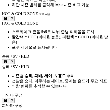
하단 시즌 범례를 클릭해 복수 시즌 비교 가능
HOT & COLD ZONE
포수 시점
💾
?
HOT & COLD ZONE
스트라이크 존을
5x5
로 나눠 존별 피타율을 표시
빨간색
= HOT (피타율 높음),
파란색
= COLD (피타율 낮
음)
포수 시점으로 표시됩니다
승패 / SV / HLD
💾
?
승패 / SV / HLD
시즌별
승리, 패배, 세이브, 홀드
추이
선발은 승패, 마무리는 세이브, 중계는 홀드가 주요 지표
역할 변화를 추적할 수 있습니다
피안타 구성
💾
?
피안타 구성