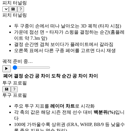
피치 터널링
💾
?
피치 터널링
두 구종이 손에서 떠나 날아오는 3D 궤적 (타자 시점)
가운데 점선 면 = 타자가 스윙을 결정하는 순간(홈플레
이트 약 7.3m 앞)
결정 순간엔 겹쳐 보이다가 플레이트에서 갈라짐
오른쪽 표에서 다른 구종 페어를 고르면 다시 재생
궤적 준비 중…
▶
페어
결정 순간 공 차이
도착 순간 공 차이
차이
투구 프로필
💾
?
투구 프로필
주요 투구 지표를
레이더 차트
로 시각화
각 축의 값은 해당 시즌 전체 선수 대비
백분위(%)
입니
다
100에 가까울수록 상위권 (ERA, WHIP, BB/9 등 낮을수
록 좋은 지표는 역순 처리)