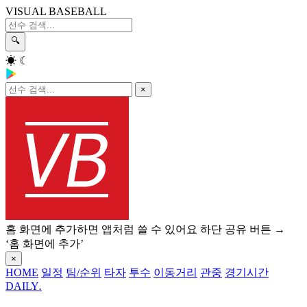
VISUAL BASEBALL
🔍
☀
☾
×
홈 화면에 추가하면 앱처럼 쓸 수 있어요
하단 공유 버튼 →
‘홈 화면에 추가’
×
HOME
일정
팀/순위
타자
투수
이동거리
관중
경기시간
DAILY
.