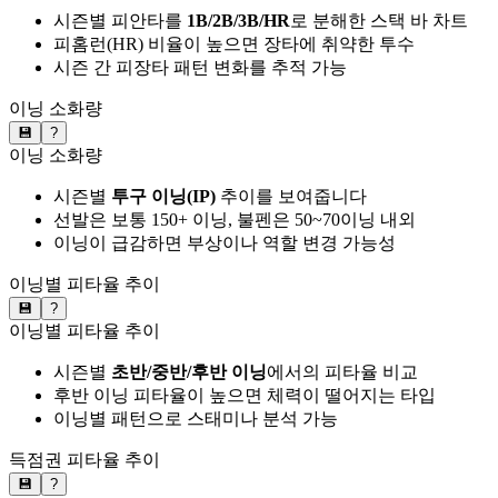
시즌별 피안타를
1B/2B/3B/HR
로 분해한 스택 바 차트
피홈런(HR) 비율이 높으면 장타에 취약한 투수
시즌 간 피장타 패턴 변화를 추적 가능
이닝 소화량
💾
?
이닝 소화량
시즌별
투구 이닝(IP)
추이를 보여줍니다
선발은 보통 150+ 이닝, 불펜은 50~70이닝 내외
이닝이 급감하면 부상이나 역할 변경 가능성
이닝별 피타율 추이
💾
?
이닝별 피타율 추이
시즌별
초반/중반/후반 이닝
에서의 피타율 비교
후반 이닝 피타율이 높으면 체력이 떨어지는 타입
이닝별 패턴으로 스태미나 분석 가능
득점권 피타율 추이
💾
?