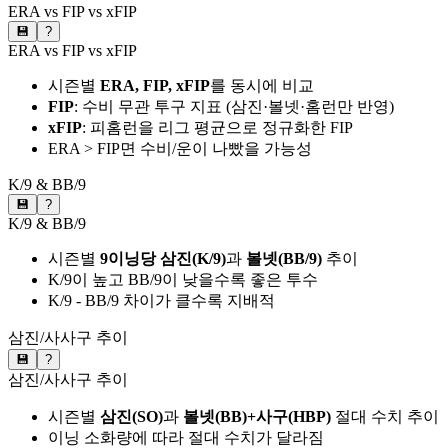
ERA vs FIP vs xFIP
💾
?
ERA vs FIP vs xFIP
시즌별
ERA, FIP, xFIP
를 동시에 비교
FIP
: 수비 무관 투구 지표 (삼진·볼넷·홈런만 반영)
xFIP
: 피홈런을 리그 평균으로 정규화한 FIP
ERA > FIP면 수비/운이 나빴을 가능성
K/9 & BB/9
💾
?
K/9 & BB/9
시즌별
9이닝당 삼진(K/9)
과
볼넷(BB/9)
추이
K/9이 높고 BB/9이 낮을수록 좋은 투수
K/9 - BB/9 차이가 클수록 지배적
삼진/사사구 추이
💾
?
삼진/사사구 추이
시즌별
삼진(SO)
과
볼넷(BB)+사구(HBP)
절대 수치 추이
이닝 소화량에 따라 절대 수치가 달라짐