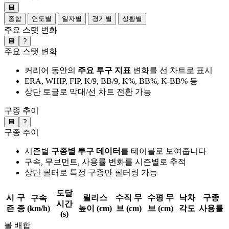
💾
종합
연도별
일자별
경기별
상황별
주요 스탯 변화
💾
?
주요 스탯 변화
커리어 동안의
주요 투구 지표
변화를 선 차트로 표시
ERA, WHIP, FIP, K/9, BB/9, K%, BB%, K-BB% 등
상단 토글로 막대/선 차트 전환 가능
구종 추이
💾
?
구종 추이
시즌별
구종별 투구 데이터
를 테이블로 보여줍니다
구속, 무브먼트, 사용률 변화를 시즌별로 추적
상단 필터로 특정 구종만 필터링 가능
도달
시
구
릴리스
수직 무
수평 무
낙차
구종
구속
시간
즌
종
(km/h)
높이 (cm)
브 (cm)
브 (cm)
각도
사용률
(s)
볼 배합