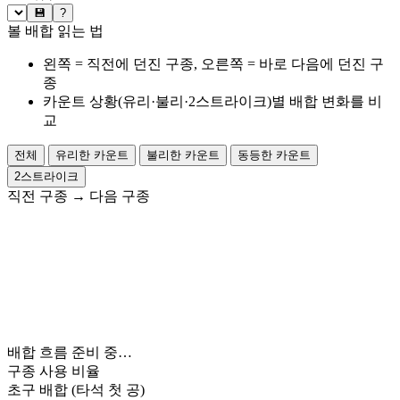
💾
?
볼 배합 읽는 법
왼쪽 = 직전에 던진 구종, 오른쪽 = 바로 다음에 던진 구
종
카운트 상황(유리·불리·2스트라이크)별 배합 변화를 비
교
전체
유리한 카운트
불리한 카운트
동등한 카운트
2스트라이크
직전 구종
→
다음 구종
배합 흐름 준비 중…
구종 사용 비율
초구 배합
(타석 첫 공)