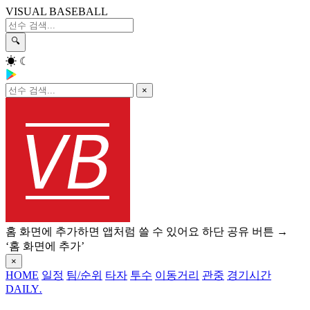
VISUAL BASEBALL
🔍
☀
☾
×
홈 화면에 추가하면 앱처럼 쓸 수 있어요
하단 공유 버튼 →
‘홈 화면에 추가’
×
HOME
일정
팀/순위
타자
투수
이동거리
관중
경기시간
DAILY
.