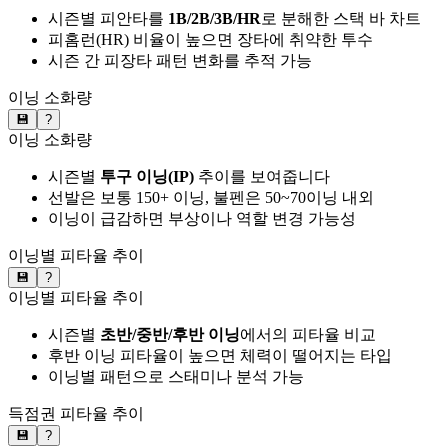
시즌별 피안타를
1B/2B/3B/HR
로 분해한 스택 바 차트
피홈런(HR) 비율이 높으면 장타에 취약한 투수
시즌 간 피장타 패턴 변화를 추적 가능
이닝 소화량
💾
?
이닝 소화량
시즌별
투구 이닝(IP)
추이를 보여줍니다
선발은 보통 150+ 이닝, 불펜은 50~70이닝 내외
이닝이 급감하면 부상이나 역할 변경 가능성
이닝별 피타율 추이
💾
?
이닝별 피타율 추이
시즌별
초반/중반/후반 이닝
에서의 피타율 비교
후반 이닝 피타율이 높으면 체력이 떨어지는 타입
이닝별 패턴으로 스태미나 분석 가능
득점권 피타율 추이
💾
?