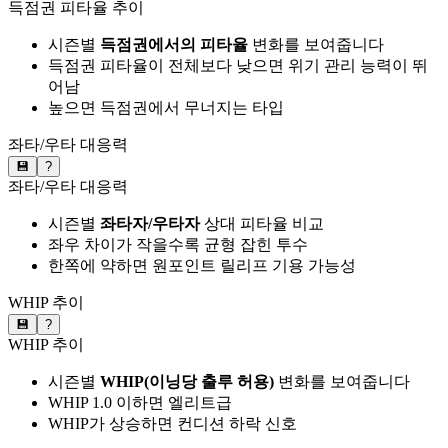
득점권 피타율 추이
시즌별
득점권에서의 피타율
변화를 보여줍니다
득점권 피타율이 전체보다 낮으면 위기 관리 능력이 뛰
어남
높으면 득점권에서 무너지는 타입
좌타/우타 대응력
💾
?
좌타/우타 대응력
시즌별
좌타자/우타자
상대 피타율 비교
좌우 차이가 작을수록 균형 잡힌 투수
한쪽에 약하면 원포인트 릴리프 기용 가능성
WHIP 추이
💾
?
WHIP 추이
시즌별
WHIP(이닝당 출루 허용)
변화를 보여줍니다
WHIP 1.0 이하면 엘리트급
WHIP가 상승하면 컨디션 하락 신호