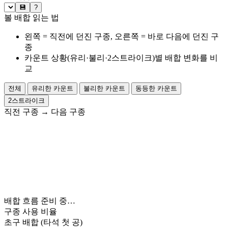
💾
?
볼 배합 읽는 법
왼쪽 = 직전에 던진 구종, 오른쪽 = 바로 다음에 던진 구
종
카운트 상황(유리·불리·2스트라이크)별 배합 변화를 비
교
전체
유리한 카운트
불리한 카운트
동등한 카운트
2스트라이크
직전 구종
→
다음 구종
배합 흐름 준비 중…
구종 사용 비율
초구 배합
(타석 첫 공)