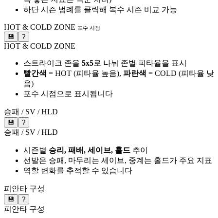
하단 시즌 범례를 클릭해 복수 시즌 비교 가능
HOT & COLD ZONE
포수 시점
💾
?
HOT & COLD ZONE
스트라이크 존을
5x5
로 나눠 존별 피타율을 표시
빨간색
= HOT (피타율 높음),
파란색
= COLD (피타율 낮
음)
포수 시점으로 표시됩니다
승패 / SV / HLD
💾
?
승패 / SV / HLD
시즌별
승리, 패배, 세이브, 홀드
추이
선발은 승패, 마무리는 세이브, 중계는 홀드가 주요 지표
역할 변화를 추적할 수 있습니다
피안타 구성
💾
?
피안타 구성