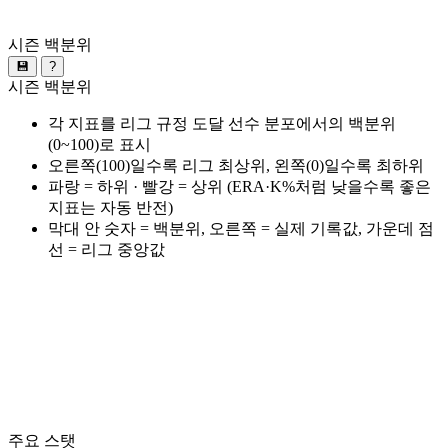
시즌 백분위
💾
?
시즌 백분위
각 지표를 리그 규정 도달 선수 분포에서의 백분위
(0~100)로 표시
오른쪽(100)일수록 리그 최상위, 왼쪽(0)일수록 최하위
파랑 = 하위 · 빨강 = 상위 (ERA·K%처럼 낮을수록 좋은
지표는 자동 반전)
막대 안 숫자 = 백분위, 오른쪽 = 실제 기록값, 가운데 점
선 = 리그 중앙값
주요 스탯