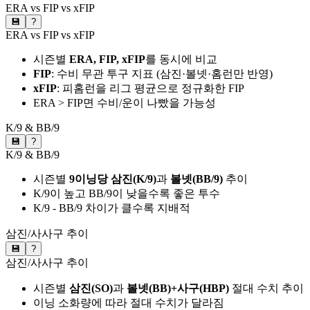
ERA vs FIP vs xFIP
💾
?
ERA vs FIP vs xFIP
시즌별
ERA, FIP, xFIP
를 동시에 비교
FIP
: 수비 무관 투구 지표 (삼진·볼넷·홈런만 반영)
xFIP
: 피홈런을 리그 평균으로 정규화한 FIP
ERA > FIP면 수비/운이 나빴을 가능성
K/9 & BB/9
💾
?
K/9 & BB/9
시즌별
9이닝당 삼진(K/9)
과
볼넷(BB/9)
추이
K/9이 높고 BB/9이 낮을수록 좋은 투수
K/9 - BB/9 차이가 클수록 지배적
삼진/사사구 추이
💾
?
삼진/사사구 추이
시즌별
삼진(SO)
과
볼넷(BB)+사구(HBP)
절대 수치 추이
이닝 소화량에 따라 절대 수치가 달라짐