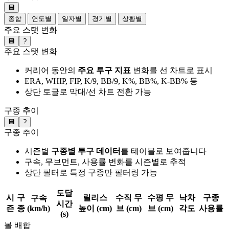
💾
종합
연도별
일자별
경기별
상황별
주요 스탯 변화
💾
?
주요 스탯 변화
커리어 동안의
주요 투구 지표
변화를 선 차트로 표시
ERA, WHIP, FIP, K/9, BB/9, K%, BB%, K-BB% 등
상단 토글로 막대/선 차트 전환 가능
구종 추이
💾
?
구종 추이
시즌별
구종별 투구 데이터
를 테이블로 보여줍니다
구속, 무브먼트, 사용률 변화를 시즌별로 추적
상단 필터로 특정 구종만 필터링 가능
도달
시
구
릴리스
수직 무
수평 무
낙차
구종
구속
시간
즌
종
(km/h)
높이 (cm)
브 (cm)
브 (cm)
각도
사용률
(s)
볼 배합