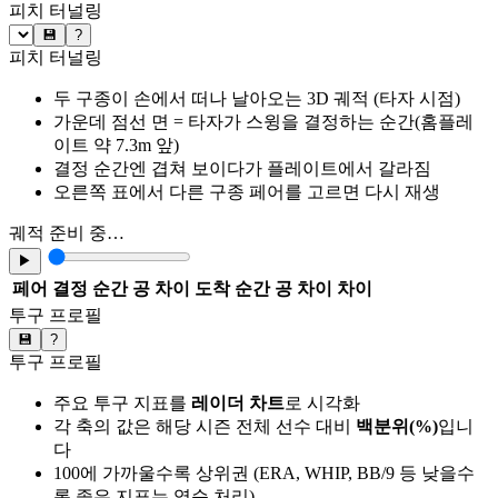
피치 터널링
💾
?
피치 터널링
두 구종이 손에서 떠나 날아오는 3D 궤적 (타자 시점)
가운데 점선 면 = 타자가 스윙을 결정하는 순간(홈플레
이트 약 7.3m 앞)
결정 순간엔 겹쳐 보이다가 플레이트에서 갈라짐
오른쪽 표에서 다른 구종 페어를 고르면 다시 재생
궤적 준비 중…
▶
페어
결정 순간 공 차이
도착 순간 공 차이
차이
투구 프로필
💾
?
투구 프로필
주요 투구 지표를
레이더 차트
로 시각화
각 축의 값은 해당 시즌 전체 선수 대비
백분위(%)
입니
다
100에 가까울수록 상위권 (ERA, WHIP, BB/9 등 낮을수
록 좋은 지표는 역순 처리)