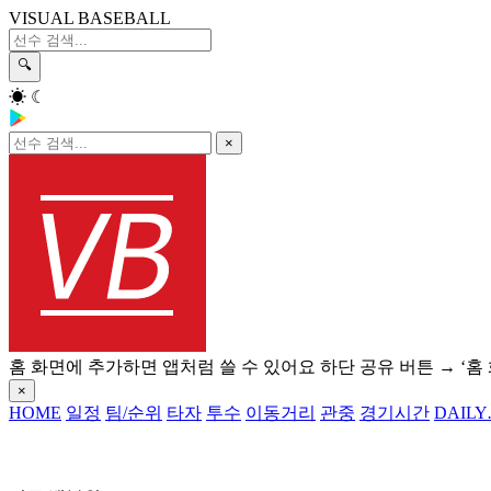
VISUAL BASEBALL
🔍
☀
☾
×
홈 화면에 추가하면 앱처럼 쓸 수 있어요
하단 공유 버튼 → ‘홈
×
HOME
일정
팀/순위
타자
투수
이동거리
관중
경기시간
DAILY