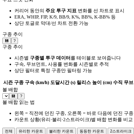
커리어 동안의
주요 투구 지표
변화를 선 차트로 표시
ERA, WHIP, FIP, K/9, BB/9, K%, BB%, K-BB% 등
상단 토글로 막대/선 차트 전환 가능
구종 추이
💾
?
구종 추이
시즌별
구종별 투구 데이터
를 테이블로 보여줍니다
구속, 무브먼트, 사용률 변화를 시즌별로 추적
상단 필터로 특정 구종만 필터링 가능
시즌
구종
구속 (km/h)
도달시간 (s)
릴리스 높이 (cm)
수직 무브 
볼 배합
💾
?
볼 배합 읽는 법
왼쪽 = 직전에 던진 구종, 오른쪽 = 바로 다음에 던진 구종
카운트 상황(유리·불리·2스트라이크)별 배합 변화를 비교
전체
유리한 카운트
불리한 카운트
동등한 카운트
2스트라이크