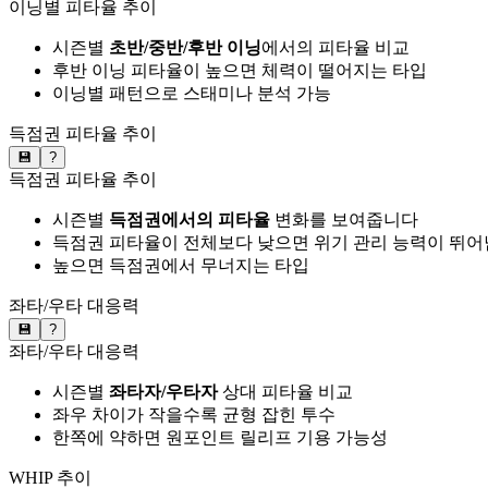
이닝별 피타율 추이
시즌별
초반/중반/후반 이닝
에서의 피타율 비교
후반 이닝 피타율이 높으면 체력이 떨어지는 타입
이닝별 패턴으로 스태미나 분석 가능
득점권 피타율 추이
💾
?
득점권 피타율 추이
시즌별
득점권에서의 피타율
변화를 보여줍니다
득점권 피타율이 전체보다 낮으면 위기 관리 능력이 뛰어
높으면 득점권에서 무너지는 타입
좌타/우타 대응력
💾
?
좌타/우타 대응력
시즌별
좌타자/우타자
상대 피타율 비교
좌우 차이가 작을수록 균형 잡힌 투수
한쪽에 약하면 원포인트 릴리프 기용 가능성
WHIP 추이