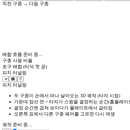
직전 구종
→
다음 구종
배합 흐름 준비 중…
구종 사용 비율
초구 배합
(타석 첫 공)
피치 터널링
💾
?
피치 터널링
두 구종이 손에서 떠나 날아오는 3D 궤적 (타자 시점)
가운데 점선 면 = 타자가 스윙을 결정하는 순간(홈플레이트 약
결정 순간엔 겹쳐 보이다가 플레이트에서 갈라짐
오른쪽 표에서 다른 구종 페어를 고르면 다시 재생
궤적 준비 중…