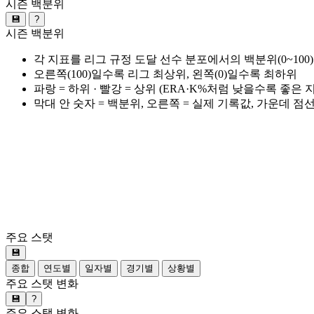
시즌 백분위
💾
?
시즌 백분위
각 지표를 리그 규정 도달 선수 분포에서의 백분위(0~100
오른쪽(100)일수록 리그 최상위, 왼쪽(0)일수록 최하위
파랑 = 하위 · 빨강 = 상위 (ERA·K%처럼 낮을수록 좋은
막대 안 숫자 = 백분위, 오른쪽 = 실제 기록값, 가운데 점
주요 스탯
💾
종합
연도별
일자별
경기별
상황별
주요 스탯 변화
💾
?
주요 스탯 변화