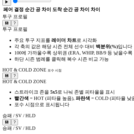
▶
페어
결정 순간 공 차이
도착 순간 공 차이
차이
투구 프로필
💾
?
투구 프로필
주요 투구 지표를
레이더 차트
로 시각화
각 축의 값은 해당 시즌 전체 선수 대비
백분위(%)
입니다
100에 가까울수록 상위권 (ERA, WHIP, BB/9 등 낮을수
하단 시즌 범례를 클릭해 복수 시즌 비교 가능
HOT & COLD ZONE
포수 시점
💾
?
HOT & COLD ZONE
스트라이크 존을
5x5
로 나눠 존별 피타율을 표시
빨간색
= HOT (피타율 높음),
파란색
= COLD (피타율 낮
포수 시점으로 표시됩니다
승패 / SV / HLD
💾
?
승패 / SV / HLD