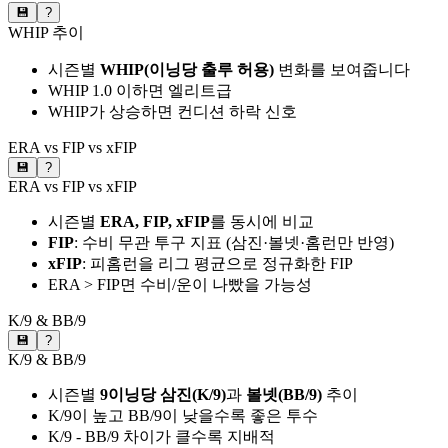
💾
?
WHIP 추이
시즌별
WHIP(이닝당 출루 허용)
변화를 보여줍니다
WHIP 1.0 이하면 엘리트급
WHIP가 상승하면 컨디션 하락 신호
ERA vs FIP vs xFIP
💾
?
ERA vs FIP vs xFIP
시즌별
ERA, FIP, xFIP
를 동시에 비교
FIP
: 수비 무관 투구 지표 (삼진·볼넷·홈런만 반영)
xFIP
: 피홈런을 리그 평균으로 정규화한 FIP
ERA > FIP면 수비/운이 나빴을 가능성
K/9 & BB/9
💾
?
K/9 & BB/9
시즌별
9이닝당 삼진(K/9)
과
볼넷(BB/9)
추이
K/9이 높고 BB/9이 낮을수록 좋은 투수
K/9 - BB/9 차이가 클수록 지배적