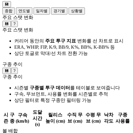
💾
종합
연도별
일자별
경기별
상황별
주요 스탯 변화
💾
?
주요 스탯 변화
커리어 동안의
주요 투구 지표
변화를 선 차트로 표시
ERA, WHIP, FIP, K/9, BB/9, K%, BB%, K-BB% 등
상단 토글로 막대/선 차트 전환 가능
구종 추이
💾
?
구종 추이
시즌별
구종별 투구 데이터
를 테이블로 보여줍니다
구속, 무브먼트, 사용률 변화를 시즌별로 추적
상단 필터로 특정 구종만 필터링 가능
도달
시
구
릴리스
수직 무
수평 무
낙차
구종
구속
시간
즌
종
(km/h)
높이 (cm)
브 (cm)
브 (cm)
각도
사용률
(s)
볼 배합