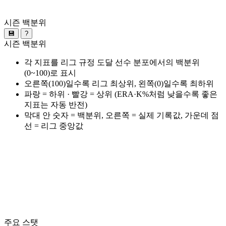
시즌 백분위
💾
?
시즌 백분위
각 지표를 리그 규정 도달 선수 분포에서의 백분위
(0~100)로 표시
오른쪽(100)일수록 리그 최상위, 왼쪽(0)일수록 최하위
파랑 = 하위 · 빨강 = 상위 (ERA·K%처럼 낮을수록 좋은
지표는 자동 반전)
막대 안 숫자 = 백분위, 오른쪽 = 실제 기록값, 가운데 점
선 = 리그 중앙값
주요 스탯