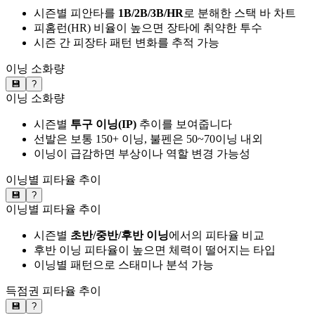
시즌별 피안타를
1B/2B/3B/HR
로 분해한 스택 바 차트
피홈런(HR) 비율이 높으면 장타에 취약한 투수
시즌 간 피장타 패턴 변화를 추적 가능
이닝 소화량
💾
?
이닝 소화량
시즌별
투구 이닝(IP)
추이를 보여줍니다
선발은 보통 150+ 이닝, 불펜은 50~70이닝 내외
이닝이 급감하면 부상이나 역할 변경 가능성
이닝별 피타율 추이
💾
?
이닝별 피타율 추이
시즌별
초반/중반/후반 이닝
에서의 피타율 비교
후반 이닝 피타율이 높으면 체력이 떨어지는 타입
이닝별 패턴으로 스태미나 분석 가능
득점권 피타율 추이
💾
?