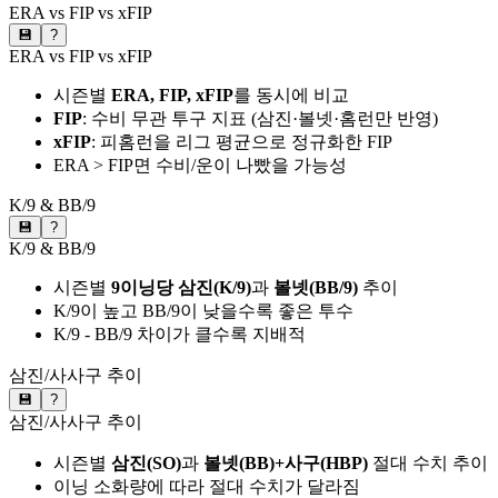
ERA vs FIP vs xFIP
💾
?
ERA vs FIP vs xFIP
시즌별
ERA, FIP, xFIP
를 동시에 비교
FIP
: 수비 무관 투구 지표 (삼진·볼넷·홈런만 반영)
xFIP
: 피홈런을 리그 평균으로 정규화한 FIP
ERA > FIP면 수비/운이 나빴을 가능성
K/9 & BB/9
💾
?
K/9 & BB/9
시즌별
9이닝당 삼진(K/9)
과
볼넷(BB/9)
추이
K/9이 높고 BB/9이 낮을수록 좋은 투수
K/9 - BB/9 차이가 클수록 지배적
삼진/사사구 추이
💾
?
삼진/사사구 추이
시즌별
삼진(SO)
과
볼넷(BB)+사구(HBP)
절대 수치 추이
이닝 소화량에 따라 절대 수치가 달라짐