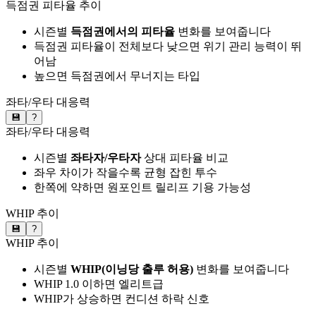
득점권 피타율 추이
시즌별
득점권에서의 피타율
변화를 보여줍니다
득점권 피타율이 전체보다 낮으면 위기 관리 능력이 뛰
어남
높으면 득점권에서 무너지는 타입
좌타/우타 대응력
💾
?
좌타/우타 대응력
시즌별
좌타자/우타자
상대 피타율 비교
좌우 차이가 작을수록 균형 잡힌 투수
한쪽에 약하면 원포인트 릴리프 기용 가능성
WHIP 추이
💾
?
WHIP 추이
시즌별
WHIP(이닝당 출루 허용)
변화를 보여줍니다
WHIP 1.0 이하면 엘리트급
WHIP가 상승하면 컨디션 하락 신호