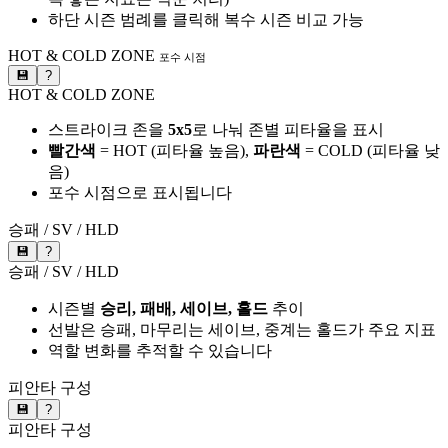
하단 시즌 범례를 클릭해 복수 시즌 비교 가능
HOT & COLD ZONE
포수 시점
💾
?
HOT & COLD ZONE
스트라이크 존을
5x5
로 나눠 존별 피타율을 표시
빨간색
= HOT (피타율 높음),
파란색
= COLD (피타율 낮
음)
포수 시점으로 표시됩니다
승패 / SV / HLD
💾
?
승패 / SV / HLD
시즌별
승리, 패배, 세이브, 홀드
추이
선발은 승패, 마무리는 세이브, 중계는 홀드가 주요 지표
역할 변화를 추적할 수 있습니다
피안타 구성
💾
?
피안타 구성