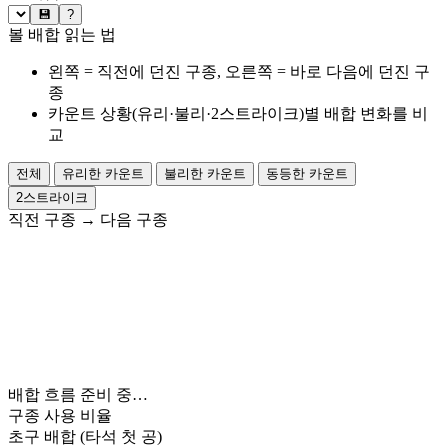
💾
?
볼 배합 읽는 법
왼쪽 = 직전에 던진 구종, 오른쪽 = 바로 다음에 던진 구
종
카운트 상황(유리·불리·2스트라이크)별 배합 변화를 비
교
전체
유리한 카운트
불리한 카운트
동등한 카운트
2스트라이크
직전 구종
→
다음 구종
배합 흐름 준비 중…
구종 사용 비율
초구 배합
(타석 첫 공)