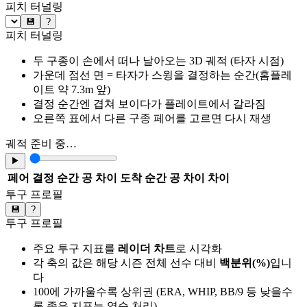
피치 터널링
💾
?
피치 터널링
두 구종이 손에서 떠나 날아오는 3D 궤적 (타자 시점)
가운데 점선 면 = 타자가 스윙을 결정하는 순간(홈플레
이트 약 7.3m 앞)
결정 순간엔 겹쳐 보이다가 플레이트에서 갈라짐
오른쪽 표에서 다른 구종 페어를 고르면 다시 재생
궤적 준비 중…
▶
페어
결정 순간 공 차이
도착 순간 공 차이
차이
투구 프로필
💾
?
투구 프로필
주요 투구 지표를
레이더 차트
로 시각화
각 축의 값은 해당 시즌 전체 선수 대비
백분위(%)
입니
다
100에 가까울수록 상위권 (ERA, WHIP, BB/9 등 낮을수
록 좋은 지표는 역순 처리)