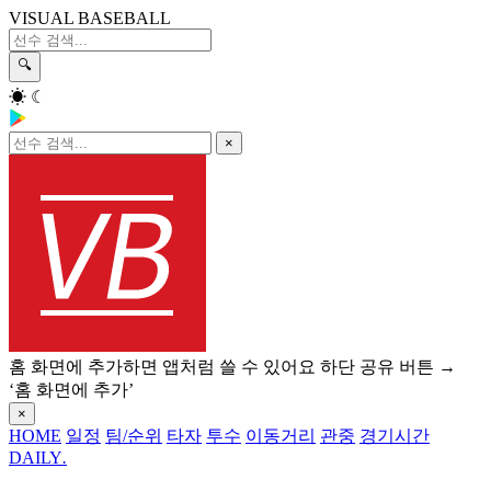
VISUAL BASEBALL
🔍
☀
☾
×
홈 화면에 추가하면 앱처럼 쓸 수 있어요
하단 공유 버튼 →
‘홈 화면에 추가’
×
HOME
일정
팀/순위
타자
투수
이동거리
관중
경기시간
DAILY
.