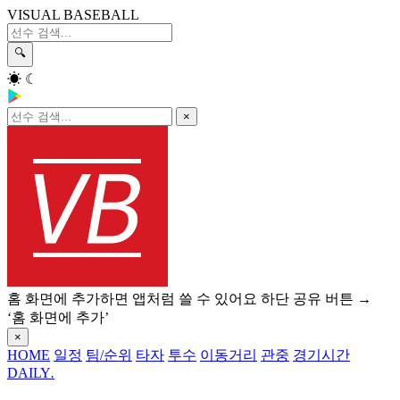
VISUAL BASEBALL
🔍
☀
☾
×
홈 화면에 추가하면 앱처럼 쓸 수 있어요
하단 공유 버튼 →
‘홈 화면에 추가’
×
HOME
일정
팀/순위
타자
투수
이동거리
관중
경기시간
DAILY
.