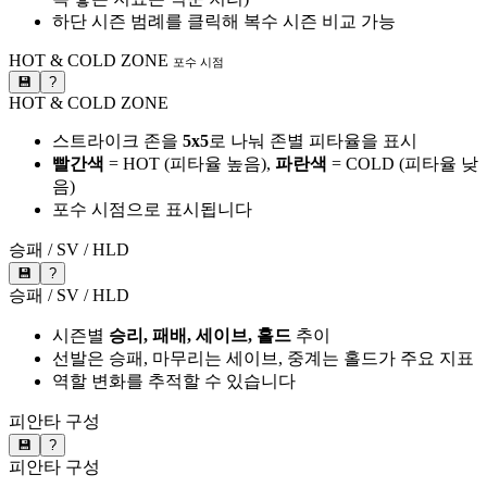
하단 시즌 범례를 클릭해 복수 시즌 비교 가능
HOT & COLD ZONE
포수 시점
💾
?
HOT & COLD ZONE
스트라이크 존을
5x5
로 나눠 존별 피타율을 표시
빨간색
= HOT (피타율 높음),
파란색
= COLD (피타율 낮
음)
포수 시점으로 표시됩니다
승패 / SV / HLD
💾
?
승패 / SV / HLD
시즌별
승리, 패배, 세이브, 홀드
추이
선발은 승패, 마무리는 세이브, 중계는 홀드가 주요 지표
역할 변화를 추적할 수 있습니다
피안타 구성
💾
?
피안타 구성