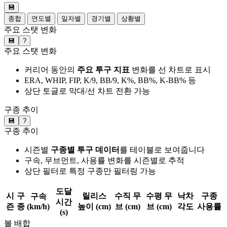
💾
종합
연도별
일자별
경기별
상황별
주요 스탯 변화
💾
?
주요 스탯 변화
커리어 동안의
주요 투구 지표
변화를 선 차트로 표시
ERA, WHIP, FIP, K/9, BB/9, K%, BB%, K-BB% 등
상단 토글로 막대/선 차트 전환 가능
구종 추이
💾
?
구종 추이
시즌별
구종별 투구 데이터
를 테이블로 보여줍니다
구속, 무브먼트, 사용률 변화를 시즌별로 추적
상단 필터로 특정 구종만 필터링 가능
도달
시
구
릴리스
수직 무
수평 무
낙차
구종
구속
시간
즌
종
(km/h)
높이 (cm)
브 (cm)
브 (cm)
각도
사용률
(s)
볼 배합