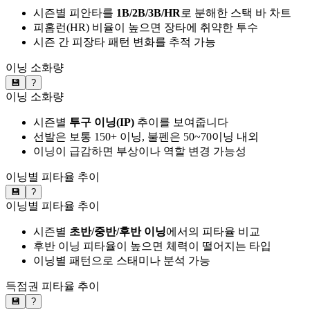
시즌별 피안타를
1B/2B/3B/HR
로 분해한 스택 바 차트
피홈런(HR) 비율이 높으면 장타에 취약한 투수
시즌 간 피장타 패턴 변화를 추적 가능
이닝 소화량
💾
?
이닝 소화량
시즌별
투구 이닝(IP)
추이를 보여줍니다
선발은 보통 150+ 이닝, 불펜은 50~70이닝 내외
이닝이 급감하면 부상이나 역할 변경 가능성
이닝별 피타율 추이
💾
?
이닝별 피타율 추이
시즌별
초반/중반/후반 이닝
에서의 피타율 비교
후반 이닝 피타율이 높으면 체력이 떨어지는 타입
이닝별 패턴으로 스태미나 분석 가능
득점권 피타율 추이
💾
?