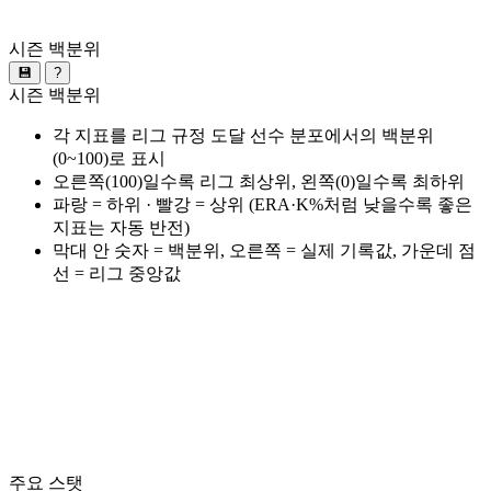
시즌 백분위
💾
?
시즌 백분위
각 지표를 리그 규정 도달 선수 분포에서의 백분위
(0~100)로 표시
오른쪽(100)일수록 리그 최상위, 왼쪽(0)일수록 최하위
파랑 = 하위 · 빨강 = 상위 (ERA·K%처럼 낮을수록 좋은
지표는 자동 반전)
막대 안 숫자 = 백분위, 오른쪽 = 실제 기록값, 가운데 점
선 = 리그 중앙값
주요 스탯