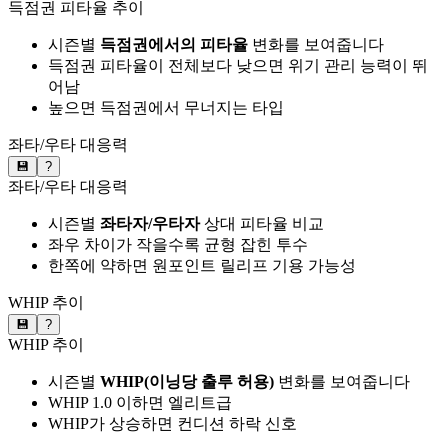
득점권 피타율 추이
시즌별
득점권에서의 피타율
변화를 보여줍니다
득점권 피타율이 전체보다 낮으면 위기 관리 능력이 뛰
어남
높으면 득점권에서 무너지는 타입
좌타/우타 대응력
💾
?
좌타/우타 대응력
시즌별
좌타자/우타자
상대 피타율 비교
좌우 차이가 작을수록 균형 잡힌 투수
한쪽에 약하면 원포인트 릴리프 기용 가능성
WHIP 추이
💾
?
WHIP 추이
시즌별
WHIP(이닝당 출루 허용)
변화를 보여줍니다
WHIP 1.0 이하면 엘리트급
WHIP가 상승하면 컨디션 하락 신호