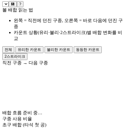
💾
?
볼 배합 읽는 법
왼쪽 = 직전에 던진 구종, 오른쪽 = 바로 다음에 던진 구
종
카운트 상황(유리·불리·2스트라이크)별 배합 변화를 비
교
전체
유리한 카운트
불리한 카운트
동등한 카운트
2스트라이크
직전 구종
→
다음 구종
배합 흐름 준비 중…
구종 사용 비율
초구 배합
(타석 첫 공)