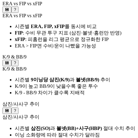
ERA vs FIP vs xFIP
💾
?
ERA vs FIP vs xFIP
시즌별
ERA, FIP, xFIP
를 동시에 비교
FIP
: 수비 무관 투구 지표 (삼진·볼넷·홈런만 반영)
xFIP
: 피홈런을 리그 평균으로 정규화한 FIP
ERA > FIP면 수비/운이 나빴을 가능성
K/9 & BB/9
💾
?
K/9 & BB/9
시즌별
9이닝당 삼진(K/9)
과
볼넷(BB/9)
추이
K/9이 높고 BB/9이 낮을수록 좋은 투수
K/9 - BB/9 차이가 클수록 지배적
삼진/사사구 추이
💾
?
삼진/사사구 추이
시즌별
삼진(SO)
과
볼넷(BB)+사구(HBP)
절대 수치 추이
이닝 소화량에 따라 절대 수치가 달라짐