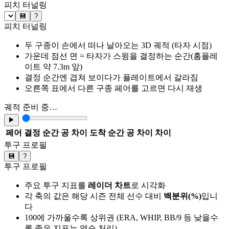
피치 터널링
💾
?
피치 터널링
두 구종이 손에서 떠나 날아오는 3D 궤적 (타자 시점)
가운데 점선 면 = 타자가 스윙을 결정하는 순간(홈플레
이트 약 7.3m 앞)
결정 순간엔 겹쳐 보이다가 플레이트에서 갈라짐
오른쪽 표에서 다른 구종 페어를 고르면 다시 재생
궤적 준비 중…
▶
페어
결정 순간 공 차이
도착 순간 공 차이
차이
투구 프로필
💾
?
투구 프로필
주요 투구 지표를
레이더 차트
로 시각화
각 축의 값은 해당 시즌 전체 선수 대비
백분위(%)
입니
다
100에 가까울수록 상위권 (ERA, WHIP, BB/9 등 낮을수
록 좋은 지표는 역순 처리)