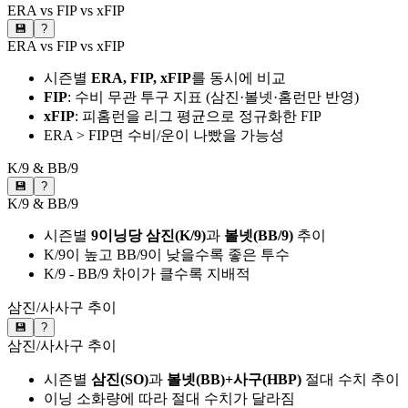
ERA vs FIP vs xFIP
💾
?
ERA vs FIP vs xFIP
시즌별
ERA, FIP, xFIP
를 동시에 비교
FIP
: 수비 무관 투구 지표 (삼진·볼넷·홈런만 반영)
xFIP
: 피홈런을 리그 평균으로 정규화한 FIP
ERA > FIP면 수비/운이 나빴을 가능성
K/9 & BB/9
💾
?
K/9 & BB/9
시즌별
9이닝당 삼진(K/9)
과
볼넷(BB/9)
추이
K/9이 높고 BB/9이 낮을수록 좋은 투수
K/9 - BB/9 차이가 클수록 지배적
삼진/사사구 추이
💾
?
삼진/사사구 추이
시즌별
삼진(SO)
과
볼넷(BB)+사구(HBP)
절대 수치 추이
이닝 소화량에 따라 절대 수치가 달라짐