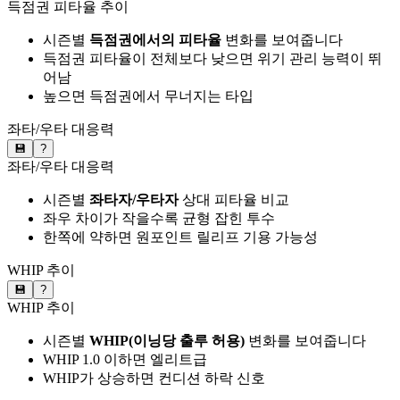
득점권 피타율 추이
시즌별
득점권에서의 피타율
변화를 보여줍니다
득점권 피타율이 전체보다 낮으면 위기 관리 능력이 뛰
어남
높으면 득점권에서 무너지는 타입
좌타/우타 대응력
💾
?
좌타/우타 대응력
시즌별
좌타자/우타자
상대 피타율 비교
좌우 차이가 작을수록 균형 잡힌 투수
한쪽에 약하면 원포인트 릴리프 기용 가능성
WHIP 추이
💾
?
WHIP 추이
시즌별
WHIP(이닝당 출루 허용)
변화를 보여줍니다
WHIP 1.0 이하면 엘리트급
WHIP가 상승하면 컨디션 하락 신호