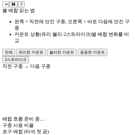
💾
?
볼 배합 읽는 법
왼쪽 = 직전에 던진 구종, 오른쪽 = 바로 다음에 던진 구
종
카운트 상황(유리·불리·2스트라이크)별 배합 변화를 비
교
전체
유리한 카운트
불리한 카운트
동등한 카운트
2스트라이크
직전 구종
→
다음 구종
배합 흐름 준비 중…
구종 사용 비율
초구 배합
(타석 첫 공)