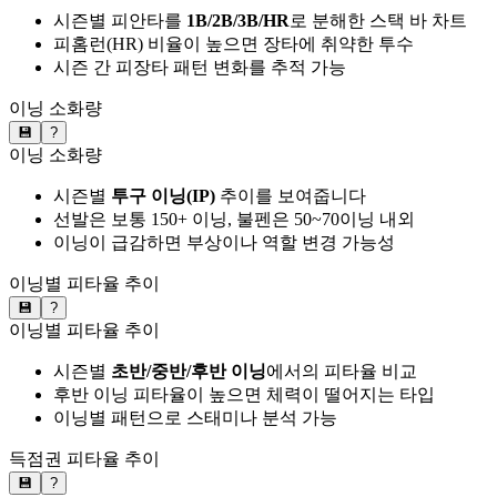
시즌별 피안타를
1B/2B/3B/HR
로 분해한 스택 바 차트
피홈런(HR) 비율이 높으면 장타에 취약한 투수
시즌 간 피장타 패턴 변화를 추적 가능
이닝 소화량
💾
?
이닝 소화량
시즌별
투구 이닝(IP)
추이를 보여줍니다
선발은 보통 150+ 이닝, 불펜은 50~70이닝 내외
이닝이 급감하면 부상이나 역할 변경 가능성
이닝별 피타율 추이
💾
?
이닝별 피타율 추이
시즌별
초반/중반/후반 이닝
에서의 피타율 비교
후반 이닝 피타율이 높으면 체력이 떨어지는 타입
이닝별 패턴으로 스태미나 분석 가능
득점권 피타율 추이
💾
?