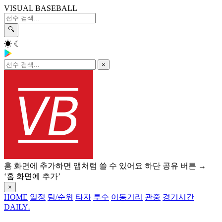
VISUAL BASEBALL
🔍
☀
☾
×
홈 화면에 추가하면 앱처럼 쓸 수 있어요
하단 공유 버튼 →
‘홈 화면에 추가’
×
HOME
일정
팀/순위
타자
투수
이동거리
관중
경기시간
DAILY
.