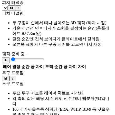
피치 터널링
💾
?
피치 터널링
두 구종이 손에서 떠나 날아오는 3D 궤적 (타자 시점)
가운데 점선 면 = 타자가 스윙을 결정하는 순간(홈플레
이트 약 7.3m 앞)
결정 순간엔 겹쳐 보이다가 플레이트에서 갈라짐
오른쪽 표에서 다른 구종 페어를 고르면 다시 재생
궤적 준비 중…
▶
페어
결정 순간 공 차이
도착 순간 공 차이
차이
투구 프로필
💾
?
투구 프로필
주요 투구 지표를
레이더 차트
로 시각화
각 축의 값은 해당 시즌 전체 선수 대비
백분위(%)
입니
다
100에 가까울수록 상위권 (ERA, WHIP, BB/9 등 낮을수
록 좋은 지표는 역순 처리)