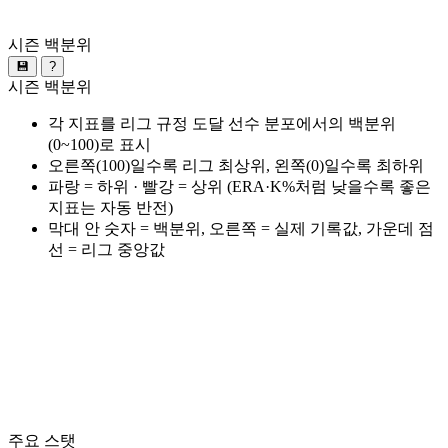
시즌 백분위
💾
?
시즌 백분위
각 지표를 리그 규정 도달 선수 분포에서의 백분위
(0~100)로 표시
오른쪽(100)일수록 리그 최상위, 왼쪽(0)일수록 최하위
파랑 = 하위 · 빨강 = 상위 (ERA·K%처럼 낮을수록 좋은
지표는 자동 반전)
막대 안 숫자 = 백분위, 오른쪽 = 실제 기록값, 가운데 점
선 = 리그 중앙값
주요 스탯