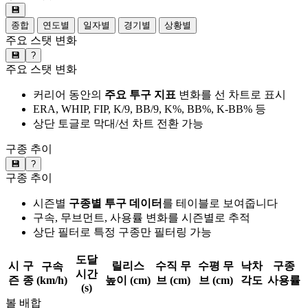
💾
종합
연도별
일자별
경기별
상황별
주요 스탯 변화
💾
?
주요 스탯 변화
커리어 동안의
주요 투구 지표
변화를 선 차트로 표시
ERA, WHIP, FIP, K/9, BB/9, K%, BB%, K-BB% 등
상단 토글로 막대/선 차트 전환 가능
구종 추이
💾
?
구종 추이
시즌별
구종별 투구 데이터
를 테이블로 보여줍니다
구속, 무브먼트, 사용률 변화를 시즌별로 추적
상단 필터로 특정 구종만 필터링 가능
도달
시
구
릴리스
수직 무
수평 무
낙차
구종
구속
시간
즌
종
(km/h)
높이 (cm)
브 (cm)
브 (cm)
각도
사용률
(s)
볼 배합