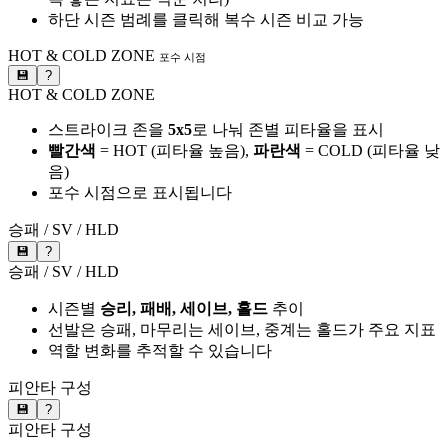
하단 시즌 범례를 클릭해 복수 시즌 비교 가능
HOT & COLD ZONE
포수 시점
💾
?
HOT & COLD ZONE
스트라이크 존을
5x5
로 나눠 존별 피타율을 표시
빨간색
= HOT (피타율 높음),
파란색
= COLD (피타율 낮
음)
포수 시점으로 표시됩니다
승패 / SV / HLD
💾
?
승패 / SV / HLD
시즌별
승리, 패배, 세이브, 홀드
추이
선발은 승패, 마무리는 세이브, 중계는 홀드가 주요 지표
역할 변화를 추적할 수 있습니다
피안타 구성
💾
?
피안타 구성