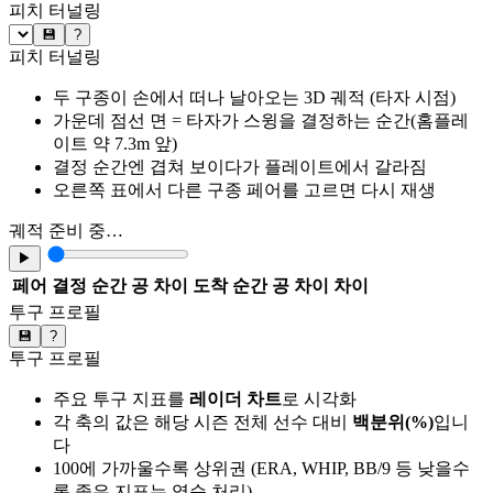
피치 터널링
💾
?
피치 터널링
두 구종이 손에서 떠나 날아오는 3D 궤적 (타자 시점)
가운데 점선 면 = 타자가 스윙을 결정하는 순간(홈플레
이트 약 7.3m 앞)
결정 순간엔 겹쳐 보이다가 플레이트에서 갈라짐
오른쪽 표에서 다른 구종 페어를 고르면 다시 재생
궤적 준비 중…
▶
페어
결정 순간 공 차이
도착 순간 공 차이
차이
투구 프로필
💾
?
투구 프로필
주요 투구 지표를
레이더 차트
로 시각화
각 축의 값은 해당 시즌 전체 선수 대비
백분위(%)
입니
다
100에 가까울수록 상위권 (ERA, WHIP, BB/9 등 낮을수
록 좋은 지표는 역순 처리)