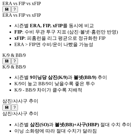
ERA vs FIP vs xFIP
💾
?
ERA vs FIP vs xFIP
시즌별
ERA, FIP, xFIP
를 동시에 비교
FIP
: 수비 무관 투구 지표 (삼진·볼넷·홈런만 반영)
xFIP
: 피홈런을 리그 평균으로 정규화한 FIP
ERA > FIP면 수비/운이 나빴을 가능성
K/9 & BB/9
💾
?
K/9 & BB/9
시즌별
9이닝당 삼진(K/9)
과
볼넷(BB/9)
추이
K/9이 높고 BB/9이 낮을수록 좋은 투수
K/9 - BB/9 차이가 클수록 지배적
삼진/사사구 추이
💾
?
삼진/사사구 추이
시즌별
삼진(SO)
과
볼넷(BB)+사구(HBP)
절대 수치 추이
이닝 소화량에 따라 절대 수치가 달라짐