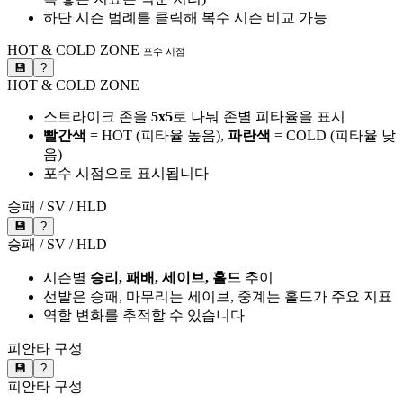
하단 시즌 범례를 클릭해 복수 시즌 비교 가능
HOT & COLD ZONE
포수 시점
💾
?
HOT & COLD ZONE
스트라이크 존을
5x5
로 나눠 존별 피타율을 표시
빨간색
= HOT (피타율 높음),
파란색
= COLD (피타율 낮
음)
포수 시점으로 표시됩니다
승패 / SV / HLD
💾
?
승패 / SV / HLD
시즌별
승리, 패배, 세이브, 홀드
추이
선발은 승패, 마무리는 세이브, 중계는 홀드가 주요 지표
역할 변화를 추적할 수 있습니다
피안타 구성
💾
?
피안타 구성