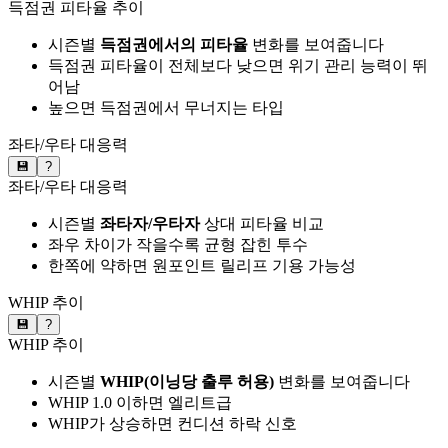
득점권 피타율 추이
시즌별
득점권에서의 피타율
변화를 보여줍니다
득점권 피타율이 전체보다 낮으면 위기 관리 능력이 뛰
어남
높으면 득점권에서 무너지는 타입
좌타/우타 대응력
💾
?
좌타/우타 대응력
시즌별
좌타자/우타자
상대 피타율 비교
좌우 차이가 작을수록 균형 잡힌 투수
한쪽에 약하면 원포인트 릴리프 기용 가능성
WHIP 추이
💾
?
WHIP 추이
시즌별
WHIP(이닝당 출루 허용)
변화를 보여줍니다
WHIP 1.0 이하면 엘리트급
WHIP가 상승하면 컨디션 하락 신호