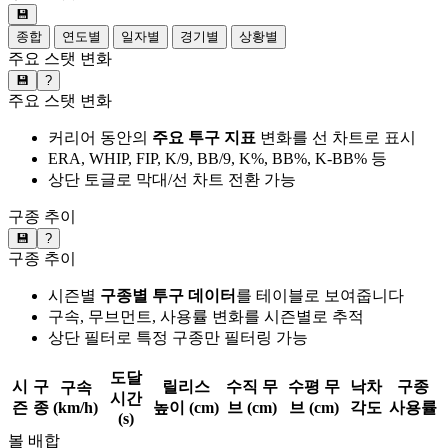
💾
종합
연도별
일자별
경기별
상황별
주요 스탯 변화
💾
?
주요 스탯 변화
커리어 동안의
주요 투구 지표
변화를 선 차트로 표시
ERA, WHIP, FIP, K/9, BB/9, K%, BB%, K-BB% 등
상단 토글로 막대/선 차트 전환 가능
구종 추이
💾
?
구종 추이
시즌별
구종별 투구 데이터
를 테이블로 보여줍니다
구속, 무브먼트, 사용률 변화를 시즌별로 추적
상단 필터로 특정 구종만 필터링 가능
도달
시
구
릴리스
수직 무
수평 무
낙차
구종
구속
시간
즌
종
(km/h)
높이 (cm)
브 (cm)
브 (cm)
각도
사용률
(s)
볼 배합