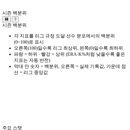
시즌 백분위
💾
?
시즌 백분위
각 지표를 리그 규정 도달 선수 분포에서의 백분위
(0~100)로 표시
오른쪽(100)일수록 리그 최상위, 왼쪽(0)일수록 최하위
파랑 = 하위 · 빨강 = 상위 (ERA·K%처럼 낮을수록 좋은
지표는 자동 반전)
막대 안 숫자 = 백분위, 오른쪽 = 실제 기록값, 가운데 점
선 = 리그 중앙값
주요 스탯