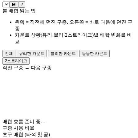
💾
?
볼 배합 읽는 법
왼쪽 = 직전에 던진 구종, 오른쪽 = 바로 다음에 던진 구
종
카운트 상황(유리·불리·2스트라이크)별 배합 변화를 비
교
전체
유리한 카운트
불리한 카운트
동등한 카운트
2스트라이크
직전 구종
→
다음 구종
배합 흐름 준비 중…
구종 사용 비율
초구 배합
(타석 첫 공)