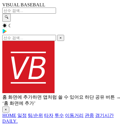
VISUAL BASEBALL
🔍
☀
☾
×
홈 화면에 추가하면 앱처럼 쓸 수 있어요
하단 공유 버튼 →
‘홈 화면에 추가’
×
HOME
일정
팀/순위
타자
투수
이동거리
관중
경기시간
DAILY
.