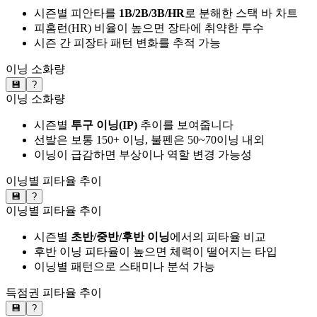
시즌별 피안타를
1B/2B/3B/HR
로 분해한 스택 바 차트
피홈런(HR) 비율이 높으면 장타에 취약한 투수
시즌 간 피장타 패턴 변화를 추적 가능
이닝 소화량
💾
?
이닝 소화량
시즌별
투구 이닝(IP)
추이를 보여줍니다
선발은 보통 150+ 이닝, 불펜은 50~70이닝 내외
이닝이 급감하면 부상이나 역할 변경 가능성
이닝별 피타율 추이
💾
?
이닝별 피타율 추이
시즌별
초반/중반/후반 이닝
에서의 피타율 비교
후반 이닝 피타율이 높으면 체력이 떨어지는 타입
이닝별 패턴으로 스태미나 분석 가능
득점권 피타율 추이
💾
?